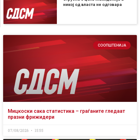
никој од власта не одговара
СООПШТЕНИЈА
Мицкоски сака статистика – граѓаните гледаат
празни фрижидери
07/08/2026
15:55