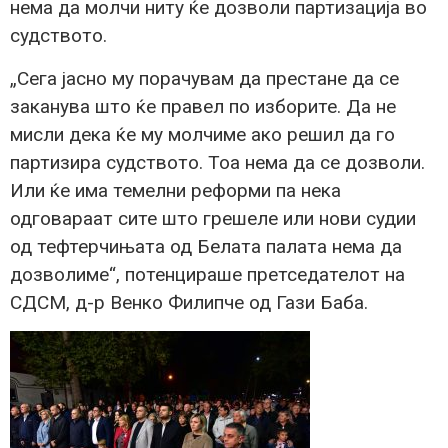
нема да молчи ниту ќе дозволи партизација во
судството.
„Сега јасно му порачувам да престане да се
заканува што ќе правел по изборите. Да не
мисли дека ќе му молчиме ако решил да го
партизира судството. Тоа нема да се дозволи.
Или ќе има темелни реформи па нека
одговараат сите што грешеле или нови судии
од тефтерчињата од Белата палата нема да
дозволиме“, потенцираше претседателот на
СДСМ, д-р Венко Филипче од Гази Баба.