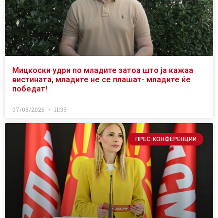
Мицкоски удри по младите затоа што ја кажаа
вистината, младите не се плашат- младите ќе
победат!
07/08/2026
11:35
ПРЕС-КОНФЕРЕНЦИИ