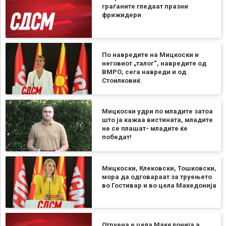
граѓаните гледаат празни
фрижидери
По навредите на Мицкоски и
неговиот „талог“, навредите од
ВМРО, сега навреди и од
Стоилковиќ
Мицкоски удри по младите затоа
што ја кажаа вистината, младите
не се плашат- младите ќе
победат!
Мицкоски, Клековски, Тошковски,
мора да одговараат за труењето
во Гостивар и во цела Македонија
Отруена е цела Македонија а