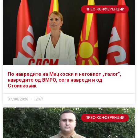
ПРЕС-КОНФЕРЕНЦИИ
По навредите на Мицкоски и неговиот „талог“,
навредите од ВМРО, сега навреди и од
Стоилковиќ
07/08/2026
12:47
ПРЕС-КОНФЕРЕНЦИИ