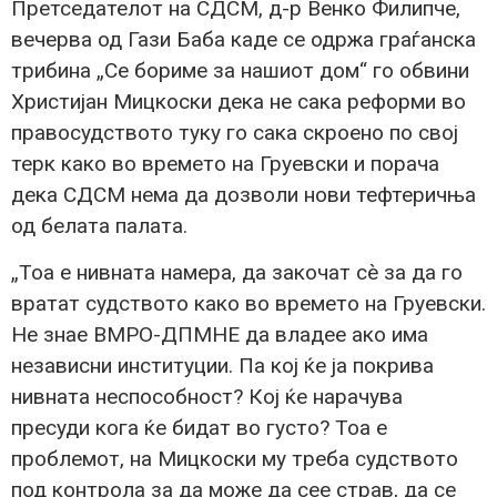
Претседателот на СДСМ, д-р Венко Филипче,
вечерва од Гази Баба каде се одржа граѓанска
трибина „Се бориме за нашиот дом“ го обвини
Христијан Мицкоски дека не сака реформи во
правосудството туку го сака скроено по свој
терк како во времето на Груевски и порача
дека СДСМ нема да дозволи нови тефтеричња
од белата палата.
„Тоа е нивната намера, да закочат сè за да го
вратат судството како во времето на Груевски.
Не знае ВМРО-ДПМНЕ да владее ако има
независни институции. Па кој ќе ја покрива
нивната неспособност? Кој ќе нарачува
пресуди кога ќе бидат во густо? Тоа е
проблемот, на Мицкоски му треба судството
под контрола за да може да сее страв, да се