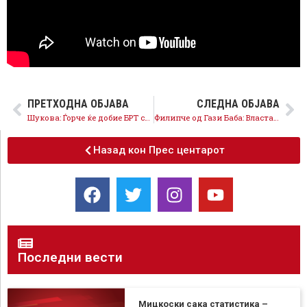
ПРЕТХОДНА ОБЈАВА
СЛЕДНА ОБЈАВА
Шукова: Ѓорче ќе добие БРТ систем, зелен кеј и подобра инфраструктура, крај на маргинализацијата на општината
Филипче од Гази Баба: Власта направи нов долг од 1,8 милијарди евра без никаков ефект
Назад кон Прес центарот
Последни вести
Мицкоски сака статистика –