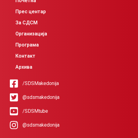
Почетна
Прес центар
За СДСМ
Организација
Програма
Контакт
Архива
/SDSMakedonija
@sdsmakedonija
/SDSMtube
@sdsmakedonija