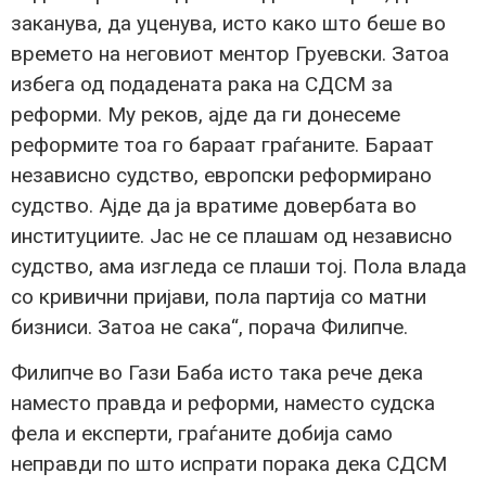
заканува, да уценува, исто како што беше во
времето на неговиот ментор Груевски. Затоа
избега од подадената рака на СДСМ за
реформи. Му реков, ајде да ги донесеме
реформите тоа го бараат граѓаните. Бараат
независно судство, европски реформирано
судство. Ајде да ја вратиме довербата во
институциите. Јас не се плашам од независно
судство, ама изгледа се плаши тој. Пола влада
со кривични пријави, пола партија со матни
бизниси. Затоа не сака“, порача Филипче.
Филипче во Гази Баба исто така рече дека
наместо правда и реформи, наместо судска
фела и експерти, граѓаните добија само
неправди по што испрати порака дека СДСМ