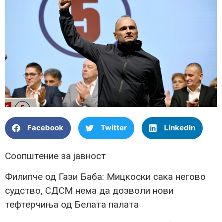
Facebook
Twitter
LinkedIn
Соопштение за јавност
Филипче од Гази Баба: Мицкоски сака негово
судство, СДСМ нема да дозволи нови
тефтерчиња од Белата палата