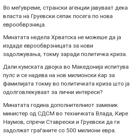
Во меѓувреме, странски агенции јавуваат дека
власта на Груевски сепак посега по нова
еврообврзница.
Минатата недела Хрватска не можеше да ја
издаде еврообврзницата за нови
задолжувања, токму заради политичка криза.
Дали кумската двојка во Македонија испитува
пулс и се надева на нов милионски ќар за
фамилијата токму во политичката криза што ја
одолговлекуваат за лични интереси?
Минатата година дополнителниот заменик
министер од СДСМ во техничката Влада, Кире
Наумов, спречи Ставрески и Груевски да ги
задолжат граѓаните со 500 милиони евра.