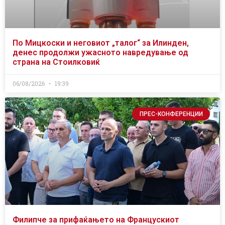
По Мицкоски и неговиот „талог“ за Илинден,
денес продолжи ужасното навредување од
страна на Стоилковиќ
06/08/2026
19:39
ПРЕС-КОНФЕРЕНЦИИ
Филипче за прифаќањето на Францускиот