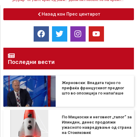
Назад кон Прес центарот
Последни вести
Жерновски: Владата тајно го
прифаќа францускиот предлог
што во опозиција го напаѓаше
По Мицкоски и неговиот „талог“ за
Илинден, денес продолжи
ужасното навредување од страна
на Стоилковиќ