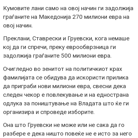
Кумовите лани само на овој начин ги задолжија
граѓаните на Македонија 270 милиони евра на
овој начин.
Преклани, Ставрески и Груевски, кога немаше
кој да ги спречи, преку еврообврзница ги
задолжија граѓаните 500 милиони евра.
Очигледно во зенитот на политичкиот крах
фамилијата се обидува да искористи прилика
да приграби нови милиони евра, свесни дека
следен чекор е повлекување и на еднострана
одлука за поништување на Владата што ќе ги
организира и спроведе изборите.
Она што Груевски не може или не сака да го
разбере е дека ништо повеќе не е исто за него