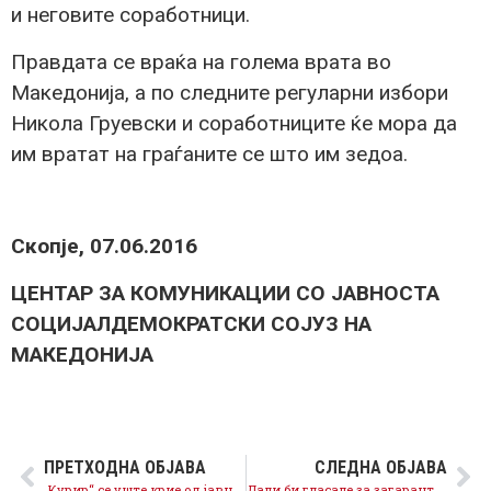
и неговите соработници.
Правдата се враќа на голема врата во
Македонија, а по следните регуларни избори
Никола Груевски и соработниците ќе мора да
им вратат на граѓаните се што им зедоа.
Скопје, 07.06.2016
ЦЕНТАР ЗА КОМУНИКАЦИИ СО ЈАВНОСТА
СОЦИЈАЛДЕМОКРАТСКИ СОЈУЗ НА
МАКЕДОНИЈА
ПРЕТХОДНА ОБЈАВА
СЛЕДНА ОБЈАВА
„Курир“ се уште крие од јавноста на кој начин остварува милионски приходи
Дали би гласале за загарантиран приход?