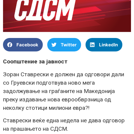
Facebook
Twitter
LinkedIn
Соопштение за јавност
Зоран Ставрески е должен да одговори дали
со Груевски подготвува ново мега
задолжување на граѓаните на Македонија
преку издавање нова еврообврзница од
неколку стотици милиони евра?!
Ставрески веќе една недела не дава одговор
на прашањето на СДСМ.