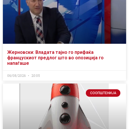
Жерновски: Владата тајно го прифаќа
францускиот предлог што во опозиција го
напаѓаше
06/08/2026
20:05
СООПШТЕНИЈА