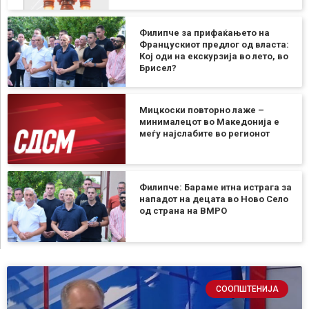
Филипче за прифаќањето на
Францускиот предлог од власта:
Кој оди на екскурзија во лето, во
Брисел?
Мицкоски повторно лаже –
минималецот во Македонија е
меѓу најслабите во регионот
Филипче: Бараме итна истрага за
нападот на децата во Ново Село
од страна на ВМРО
СООПШТЕНИЈА