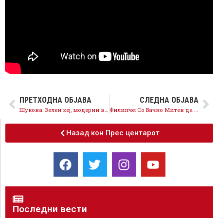
ПРЕТХОДНА ОБЈАВА
СЛЕДНА ОБЈАВА
Шукова: Зелен кеј, модерни вело рути и безбедни јавни простори конкретни проекти за Ѓорче Петров
Филипче: Со Вачно Митев да го вратиме Зрновци на патот на развојот!
Назад кон Прес центарот
Последни вести