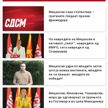
Мицкоски сака статистика –
граѓаните гледаат празни
фрижидери
По навредите на Мицкоски и
неговиот „талог“, навредите од
ВМРО, сега навреди и од
Стоилковиќ
Мицкоски удри по младите затоа
што ја кажаа вистината, младите
не се плашат- младите ќе
победат!
Мицкоски, Клековски, Тошковски,
мора да одговараат за труењето
во Гостивар и во цела Македонија