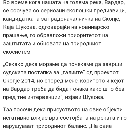
Во време кога нашата најголема река, Вардар,
се соочува со сериозни еколошки предизвици,
кандидатката за градоначалничка на Скопје,
Каја Шукова, одговарајќи на новинарско
прашање, го образложи приоритетот на
заштитата и обновата на природниот
екосистем.
„Секако дека мораме да почекаме да заврши
судската постапка за „галиите“ од проектот
Скопје 2014, но според мене, коритото и кејот
на Вардар треба да бидат онака како што беа
пред тие интервенции“, изјави Шукова.
Таа посочи дека присуството на овие објекти
негативно влијае врз состојбата на реката и го
нарушуваат природниот баланс. „На овие