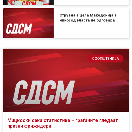
Отруена е цела Македонија а
никој од власта не одговара
СООПШТЕНИЈА
Мицкоски сака статистика – граѓаните гледаат
празни фрижидери