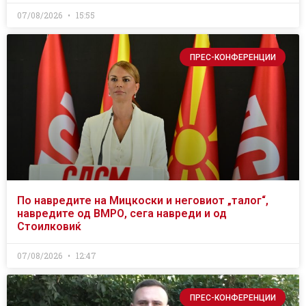
07/08/2026
15:55
ПРЕС-КОНФЕРЕНЦИИ
По навредите на Мицкоски и неговиот „талог“,
навредите од ВМРО, сега навреди и од
Стоилковиќ
07/08/2026
12:47
ПРЕС-КОНФЕРЕНЦИИ