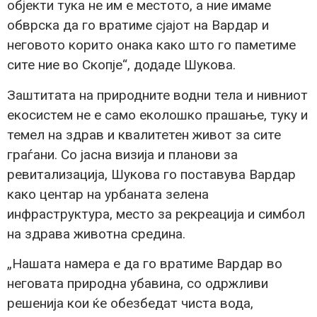
објекти тука не им е местото, а ние имаме
обврска да го вратиме сјајот на Вардар и
неговото корито онака како што го паметиме
сите ние во Скопје“, додаде Шукова.
Заштитата на природните водни тела и нивниот
екосистем не е само еколошко прашање, туку и
темел на здрав и квалитетен живот за сите
граѓани. Со јасна визија и планови за
ревитализација, Шукова го поставува Вардар
како центар на урбаната зелена
инфраструктура, место за рекреација и симбол
на здрава животна средина.
„Нашата намера е да го вратиме Вардар во
неговата природна убавина, со одржливи
решенија кои ќе обезбедат чиста вода,