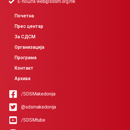
Е-пошта web@sdsm.org.mk
Почетна
Прес центар
За СДСМ
Организација
Програма
Контакт
Архива
/SDSMakedonija
@sdsmakedonija
/SDSMtube