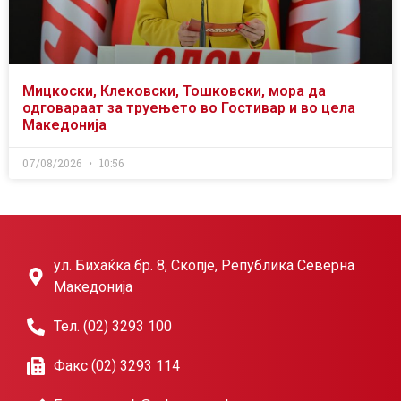
Мицкоски, Клековски, Тошковски, мора да
одговараат за труењето во Гостивар и во цела
Македонија
07/08/2026
10:56
ул. Бихаќка бр. 8, Скопје, Република Северна
Македонија
Тел. (02) 3293 100
Факс (02) 3293 114