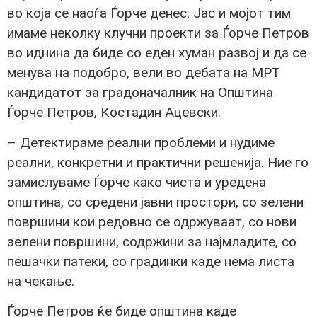
во која се наоѓа Ѓорче денес. Јас и мојот тим
имаме неколку клучни проекти за Ѓорче Петров
во иднина да биде со еден хуман развој и да се
менува на подобро, вели во дебата на МРТ
кандидатот за градоначалник на Општина
Ѓорче Петров, Костадин Ацевски.
– Детектираме реални проблеми и нудиме
реални, конкретни и практични решенија. Ние го
замислуваме Ѓорче како чиста и уредена
општина, со средени јавни простори, со зелени
површини кои редовно се одржуваат, со нови
зелени површини, содржини за најмладите, со
пешачки патеки, со градинки каде нема листа
на чекање.
Ѓорче Петров ќе биде општина каде