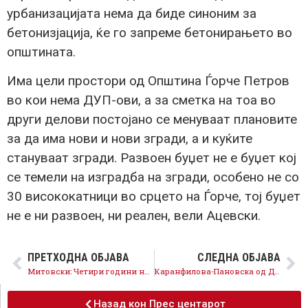
урбанизацијата нема да биде синоним за
бетонизјација, ќе го запреме бетонирањето во
општината.
Има цели простори од Општина Ѓорче Петров
во кои нема ДУП-ови, а за сметка на тоа во
други делови постојано се менуваат плановите
за да има нови и нови згради, а и куќите
стануваат згради. Развоен буџет не е буџет кој
се темели на изградба на згради, особено не со
30 висококатници во срцето на Ѓорче, тој буџет
не е ни развоен, ни реален, вели Ацевски.
ПРЕТХОДНА ОБЈАВА
СЛЕДНА ОБЈАВА
Митовски: Четири години ниту капка труд за Булачани – јас ќе ја донесам водата, инфраструктурата и достоинството назад!
Каранфиловa-Пановска од Дебар: На 19 октомври да се обединиме за Македонија да го фати вистинскиот правец
Назад кон Прес центарот