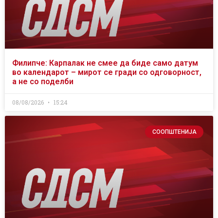
Филипче: Карпалак не смее да биде само датум
во календарот – мирот се гради со одговорност,
а не со поделби
08/08/2026
15:24
СООПШТЕНИЈА