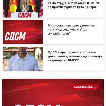
нема струја, а Мицкоски и ВМРО
за профит туркаат дата центри
Мицкоски повторно уловен во
лаги – од „екскурзија“ до
„службен дел“
СДСМ бара одговорност- како
доверливи документи од полиција
завршија во ВМРО?
СООПШТЕНИЈА