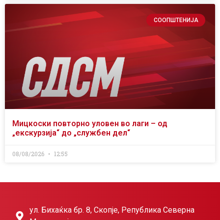
СООПШТЕНИЈА
Мицкоски повторно уловен во лаги – од
„екскурзија“ до „службен дел“
08/08/2026
12:55
ул. Бихаќка бр. 8, Скопје, Република Северна