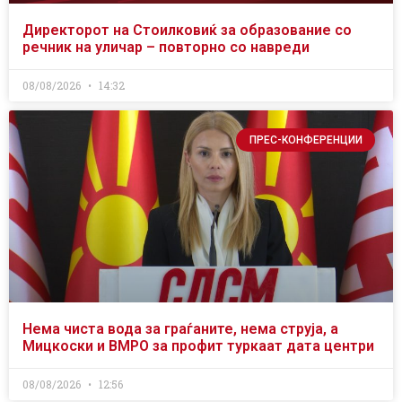
Директорот на Стоилковиќ за образование со
речник на уличар – повторно со навреди
08/08/2026
14:32
ПРЕС-КОНФЕРЕНЦИИ
Нема чиста вода за граѓаните, нема струја, а
Мицкоски и ВМРО за профит туркаат дата центри
08/08/2026
12:56