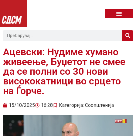
Ацевски: Нудиме хумано
живеење, Буџетот не смее
да се полни со 30 нови
висококатници во срцето
на Ѓорче.
15/10/2025
16:28
Категорија:
Соопштенија