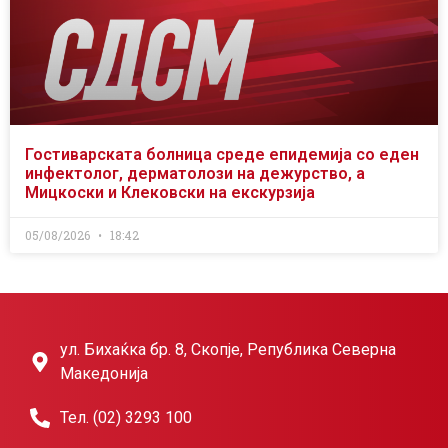
Гостиварската болница среде епидемија со еден
инфектолог, дерматолози на дежурство, а
Мицкоски и Клековски на екскурзија
05/08/2026
18:42
ул. Бихаќка бр. 8, Скопје, Република Северна
Македонија
Тел. (02) 3293 100