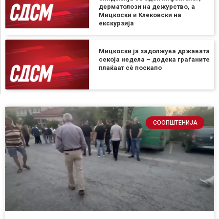
дерматолози на дежурство, а
Мицкоски и Клековски на
екскурзија
Мицкоски ја задолжува државата
секоја недела – додека граѓаните
плаќаат сѐ поскапо
СООПШТЕНИЈА