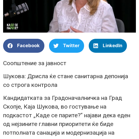
Facebook
Twitter
LinkedIn
Соопштение за јавност
Шукова: Дрисла ќе стане санитарна депонија
со строга контрола
Кандидатката за Градоначалничка на Град
Скопје, Каја Шукова, во гостување на
подкастот „Каде се парите?“ најави дека еден
од нејзините главни приоритети ќе биде
потполната санација и модернизација на