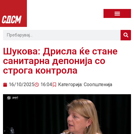
Шукова: Дрисла ќе стане
санитарна депонија со
строга контрола
16/10/2025
16:04
Категорија:
Соопштенија