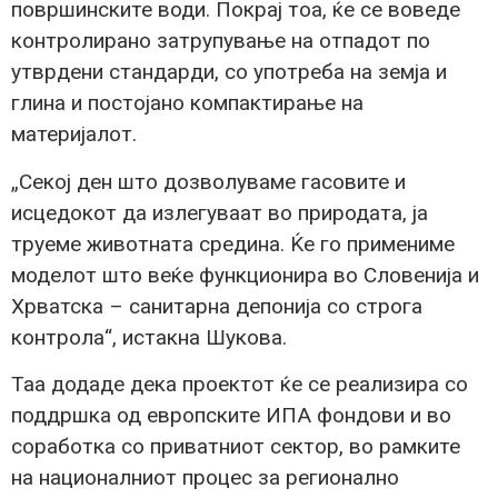
површинските води. Покрај тоа, ќе се воведе
контролирано затрупување на отпадот по
утврдени стандарди, со употреба на земја и
глина и постојано компактирање на
материјалот.
„Секој ден што дозволуваме гасовите и
исцедокот да излегуваат во природата, ја
труеме животната средина. Ќе го примениме
моделот што веќе функционира во Словенија и
Хрватска – санитарна депонија со строга
контрола“, истакна Шукова.
Таа додаде дека проектот ќе се реализира со
поддршка од европските ИПА фондови и во
соработка со приватниот сектор, во рамките
на националниот процес за регионално