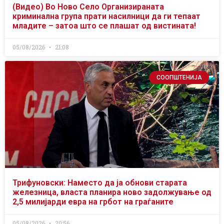
(Видео) Во Ново Село Организираната
криминална група прати насилници да ги тепаат
младите – затоа што се плашат од вистината!
05/08/2026
21:08
СООПШТЕНИЈА
Трифуновски: Наместо да ја обнови старата
железница, власта планира ново задолжување од
2,5 милијарди евра на грбот на граѓаните
05/08/2026
20:56