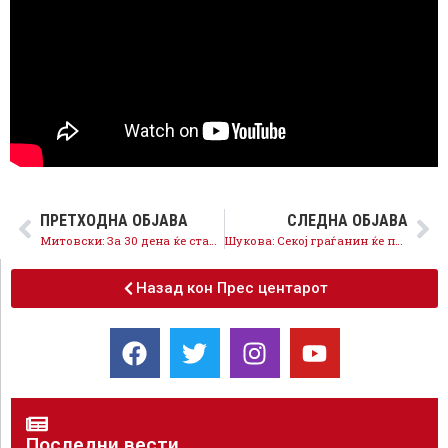
ПРЕТХОДНА ОБЈАВА
СЛЕДНА ОБЈАВА
Митовски: За 30 дена ќе ставам крај на депониите и хаосот со сметот во Гази Баба
Шукова: Секој граѓанин ќе плаќа според тоа колку отпад создава, а не според квадратурата на домот во кој живее
Назад кон Прес центарот
Последни вести