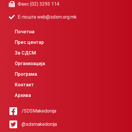
Факс (02) 3293 114
Е-пошта web@sdsm.org.mk
Почетна
Прес центар
За СДСМ
Организација
Програма
Контакт
Архива
/SDSMakedonija
@sdsmakedonija