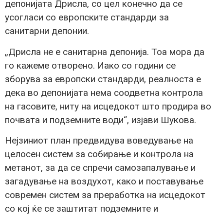
депонијата Дрисла, со цел конечно да се
усогласи со европските стандарди за
санитарни депонии.
„Дрисла не е санитарна депонија. Тоа мора да
го кажеме отворено. Иако со години се
зборува за европски стандарди, реалноста е
дека во депонијата нема соодветна контрола
на гасовите, ниту на исцедокот што продира во
почвата и подземните води“, изјави Шукова.
Нејзиниот план предвидува воведување на
целосен систем за собирање и контрола на
метанот, за да се спречи самозапалување и
загадување на воздухот, како и поставување
современ систем за преработка на исцедокот
со кој ќе се заштитат подземните и