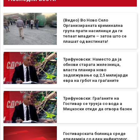
(Видео) Во Ново Село
Организираната криминална
група прати насилници да ги
тепаат младите – затоа што се
плашат од вистината!
Трифуновски: Наместо да ја
обнови старата железница,
власта планира ново
задолжување од 2,5 милијарди
евра на грбот на граѓаните
Трифуновски: Граѓаните на
Гостивар се труеја со вода а
Мицкоски отиде да отвора базен
Гостиварската болница среде
епидемија со еден инфектолог,