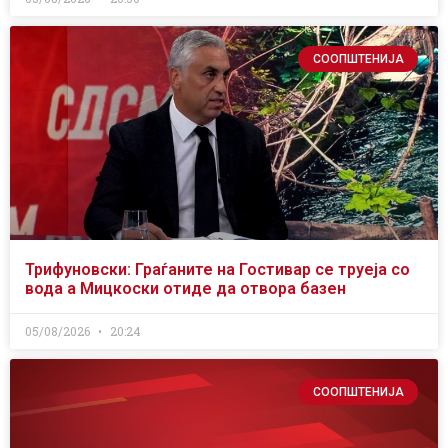
СООПШТЕНИЈА
Трифуновски: Граѓаните на Гостивар се труеја со
вода а Мицкоски отиде да отвора базен
05/08/2026
20:24
СООПШТЕНИЈА