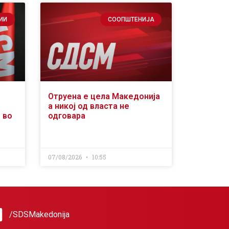
ИИ
СООПШТЕНИЈА
Отруена е цела Македонија
а никој од власта не
 во
одговара
07/08/2026
10:55
/SDSMakedonija