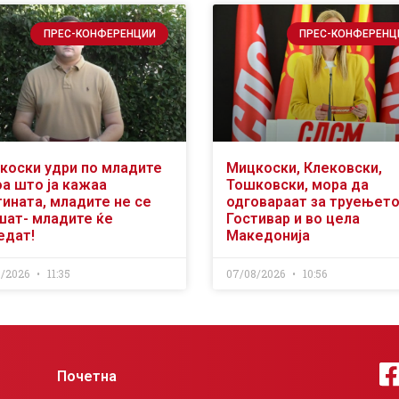
ПРЕС-КОНФЕРЕНЦИИ
ПРЕС-КОНФЕРЕНЦ
коски удри по младите
Мицкоски, Клековски,
оа што ја кажаа
Тошковски, мора да
тината, младите не се
одговараат за труењето
шат- младите ќе
Гостивар и во цела
едат!
Македонија
8/2026
11:35
07/08/2026
10:56
Почетна