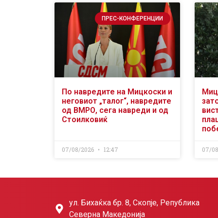
ПРЕС-КОНФЕРЕНЦИИ
По навредите на Мицкоски и
Миц
неговиот „талог“, навредите
зат
од ВМРО, сега навреди и од
вис
Стоилковиќ
пла
поб
07/08/2026
12:47
07/0
ул. Бихаќка бр. 8, Скопје, Република
Северна Македонија