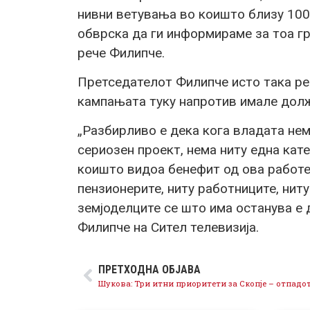
нивни ветувања во коишто близу 100%
обврска да ги информираме за тоа гр
рече Филипче.
Претседателот Филипче исто така р
кампањата туку напротив имале должн
„Разбирливо е дека кога владата нем
сериозен проект, нема ниту една кате
коишто видоа бенефит од ова работе
пензионерите, ниту работниците, ниту
земјоделците се што има останува е д
Филипче на Сител телевизија.
ПРЕТХОДНА ОБЈАВА