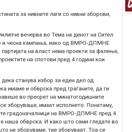
стината за нивните лаги со нивни зборови,
илипче вечерва во Тема на денот на Сител
р и чесна кампања, иако од ВМРО-ДПМНЕ
 партијата на власт нема проекти за фалење,
 проектите на спотови пред 4 години кои
 дека станува избор за еден дел од
а имаме и обврска пред граѓаните, да ги
авеше во пресрет на минатогодишните
 се зборуваше, имаат исполнето. Понатаму,
ните градоначалници на ВМРО-ДПМНЕ пред 4
 е наша обврска. И како што сами гледате во
што не зборуваме, тие зборуваат. Тоа се