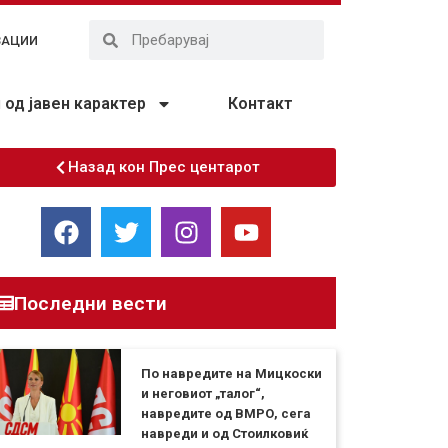
ЗАЦИИ
од јавен карактер
Контакт
Назад кон Прес центарот
Последни вести
По навредите на Мицкоски
и неговиот „талог“,
навредите од ВМРО, сега
навреди и од Стоилковиќ