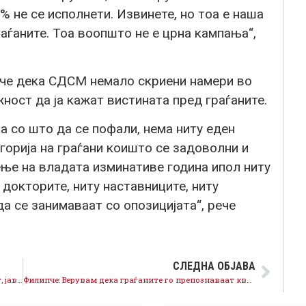
 не се исполнети. Извинете, но тоа е наша
аѓаните. Тоа воопшто не е црна кампања“,
ече дека СДСМ немало скриени намери во
ост да ја кажат вистината пред граѓаните.
а со што да се пофали, нема ниту еден
горија на граѓани коишто се задоволни и
ње на владата изминативе година ипол ниту
 докторите, ниту наставниците, ниту
а се занимаваат со опозицијата“, рече
СЛЕДНА ОБЈАВА
Шукова: Три итни приоритети за Скопје – отпадот, јавниот транспорт и загадувањето на воздухот
Филипче: Верувам дека граѓаните го препознаваат квалитетот на нашите кандидати, имавме искрена кампања