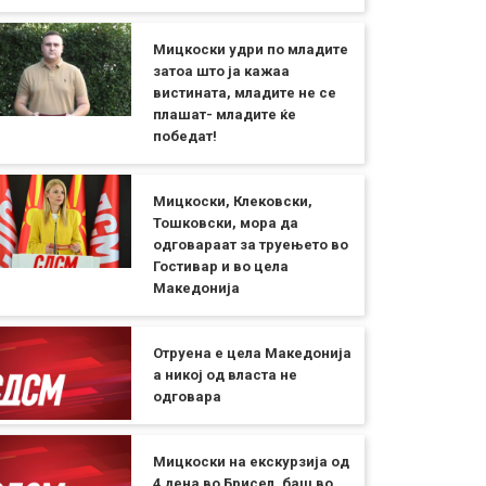
Мицкоски удри по младите
затоа што ја кажаа
вистината, младите не се
плашат- младите ќе
победат!
Мицкоски, Клековски,
Тошковски, мора да
одговараат за труењето во
Гостивар и во цела
Македонија
Отруена е цела Македонија
а никој од власта не
одговара
Мицкоски на екскурзија од
4 дена во Брисел, баш во