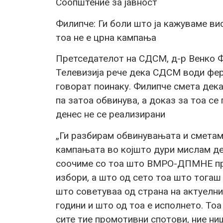
Соопштение за јавност
Филипче: Ги боли што ја кажуваме ви
тоа не е црна кампања
Претседателот на СДСМ, д-р Венко Ф
Телевизија рече дека СДСМ води фе
говорат поинаку. Филипче смета дека
па затоа обвинува, а доказ за тоа се
денес не се реализирани
„Ги разбирам обвинувањата и сметам
кампањата во којшто дури мислам дек
соочиме со тоа што ВМРО-ДПМНЕ пр
избори, а што од сето тоа што тогаш
што советуваа од страна на актуел
години и што од тоа е исполнето. Тоа
сите тие промотивни спотови, ние ни