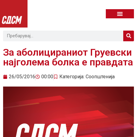
За аболицираниот Груевски
најголема болка е правдата
26/05/2016
00:00
Категорија:
Соопштенија