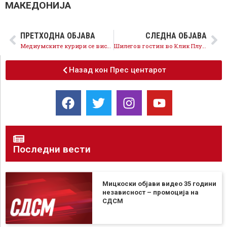
МАКЕДОНИЈА
ПРЕТХОДНА ОБЈАВА
СЛЕДНА ОБЈАВА
Медиумските курири се вистински платеници, затоа молчат за богатењето на Никола Груевски
Шилегов гостин во Клик Плус на ТВ 21
Назад кон Прес центарот
Последни вести
Мицкоски објави видео 35 години
независност – промоција на
СДСМ