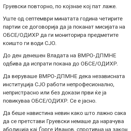
Груевски повторно, по којзнае кој пат лаже.
Уште од септември минатата година четирите
партии се договорија да ја поканат мисијата на
ОБСЕ/ОДИХР да ги мониторира предметите
коишто ги води СЈО.
До ден денешен Владата на ВМРО-ДПМНЕ
одбива да испрати покана до ОБСЕ/ОДИХР.
Да веруваше ВМРО-ДПМНЕ дека независната
институција СЈО работи непрофесионално,
непристрасно или без докази први ќе ја
повикуваа ОБСЕ/ОДИХР. Се е јасно.
Да беше навистина невин како што лажно сака
да се претстави Груевски немаше да нарачува
аболиција кај Ѓорге Иванов, спротивна на закон