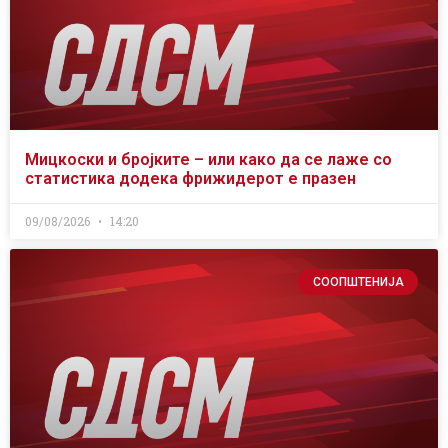
Мицкоски и бројките – или како да се лаже со
статистика додека фрижидерот е празен
09/08/2026
14:20
СООПШТЕНИЈА