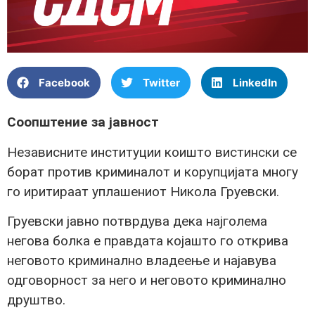
Facebook
Twitter
LinkedIn
Соопштение за јавност
Независните институции коишто вистински се
борат против криминалот и корупцијата многу
го иритираат уплашениот Никола Груевски.
Груевски јавно потврдува дека најголема
негова болка е правдата којашто го открива
неговото криминално владеење и најавува
одговорност за него и неговото криминално
друштво.