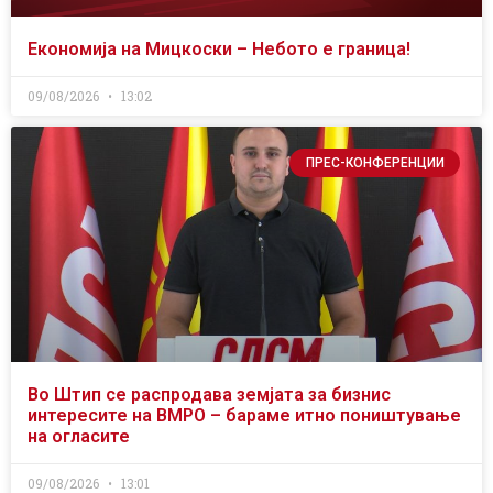
Економија на Мицкоски – Небото е граница!
09/08/2026
13:02
ПРЕС-КОНФЕРЕНЦИИ
Во Штип се распродава земјата за бизнис
интересите на ВМРО – бараме итно поништување
на огласите
09/08/2026
13:01