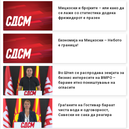
Мицкоски и бројките – или како да
се лаже со статистика додека
фрижидерот е празен
Економија на Мицкоски – Небото
е граница!
Во Штип се распродава земјата за
бизнис интересите на ВМРО –
бараме итно поништување на
огласите
Граѓаните на Гостивар бараат
чиста вода и одговорност,
Савески не сака да реагира