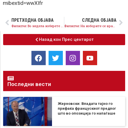
mibextid=wwXIfr
ПРЕТХОДНА ОБЈАВА
СЛЕДНА ОБЈАВА
Филипче: Во недела изберете луѓе со интегритет, не послушници на Мицкоски
Филипче: На изборите се враќа силата на народот, се враќа СДСМ!
Назад кон Прес центарот
Последни вести
Жерновски: Владата тајно го
прифаќа францускиот предлог
што во опозиција го напаѓаше