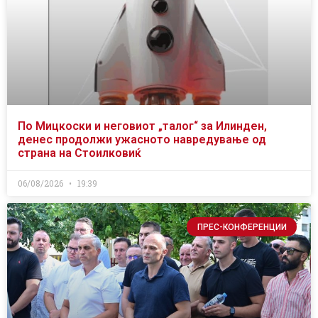
По Мицкоски и неговиот „талог“ за Илинден,
денес продолжи ужасното навредување од
страна на Стоилковиќ
06/08/2026
19:39
ПРЕС-КОНФЕРЕНЦИИ