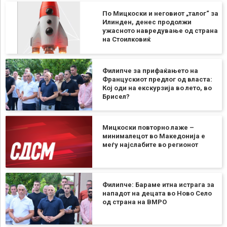
По Мицкоски и неговиот „талог“ за
Илинден, денес продолжи
ужасното навредување од страна
на Стоилковиќ
Филипче за прифаќањето на
Францускиот предлог од власта:
Кој оди на екскурзија во лето, во
Брисел?
Мицкоски повторно лаже –
минималецот во Македонија е
меѓу најслабите во регионот
Филипче: Бараме итна истрага за
нападот на децата во Ново Село
од страна на ВМРО