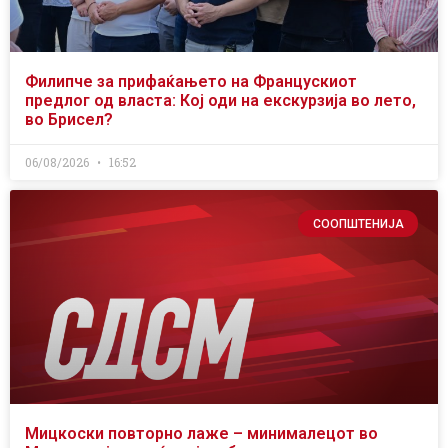
Филипче за прифаќањето на Францускиот
предлог од власта: Кој оди на екскурзија во лето,
во Брисел?
06/08/2026
16:52
СООПШТЕНИЈА
Мицкоски повторно лаже – минималецот во