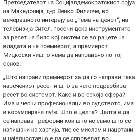
Претседателот на Социјалдемократскиот сојуз
на Македонија, д-р Венко Филипче, во
вечерашното интервју во „Тема на денот“, на
телевизија Сител, посочи дека инструментите
за ресет на било кој систем се во рацете на
владата и на премиерот, а премиерот
Мицкоски ништо нема да направено по тој
основ.
„Што направи премиерот за да го направи така
наречениот ресет и што за него подразбира
ресет во системот. Како и во секоја сфера?
Има и чесни професионалци во судството, има
и корумпирани луѓе. Што е целта? Целта е да
се направат реформи кои што не само што се
напишани на хартија, тие се мислам и нацртани
и наједноставно е да се спроведат во