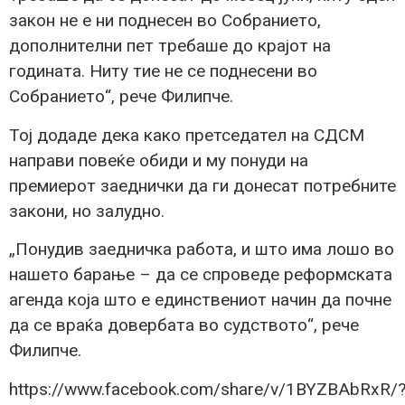
закон не е ни поднесен во Собранието,
дополнителни пет требаше до крајот на
годината. Ниту тие не се поднесени во
Собранието“, рече Филипче.
Тој додаде дека како претседател на СДСМ
направи повеќе обиди и му понуди на
премиерот заеднички да ги донесат потребните
закони, но залудно.
„Понудив заедничка работа, и што има лошо во
нашето барање – да се спроведе реформската
агенда која што е единствениот начин да почне
да се враќа довербата во судството“, рече
Филипче.
https://www.facebook.com/share/v/1BYZBAbRxR/