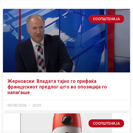
СООПШТЕНИЈА
Жерновски: Владата тајно го прифаќа
францускиот предлог што во опозиција го
напаѓаше
06/08/2026
20:05
СООПШТЕНИЈА