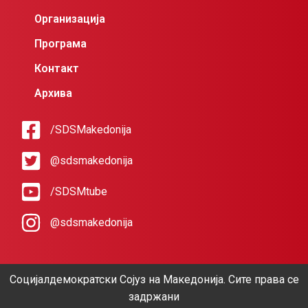
Организација
Програма
Контакт
Архива
/SDSMakedonija
@sdsmakedonija
/SDSMtube
@sdsmakedonija
Социјалдемократски Сојуз на Македонија. Сите права се
задржани