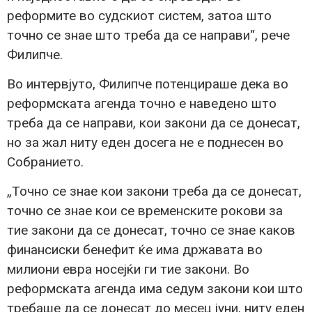
реформите во судскиот систем, затоа што
точно се знае што треба да се направи“, рече
Филипче.
Во интервјуто, Филипче потенцираше дека во
реформската агенда точно е наведено што
треба да се направи, кои закони да се донесат,
но за жал ниту еден досега не е поднесен во
Собранието.
„Точно се знае кои закони треба да се донесат,
точно се знае кои се временските рокови за
тие закони да се донесат, точно се знае каков
финансиски бенефит ќе има државата во
милиони евра носејќи ги тие закони. Во
реформската агенда има седум закони кои што
требаше да се донесат до месец јуни, ниту еден