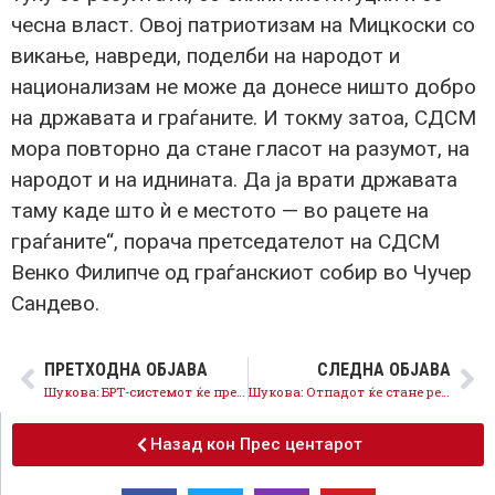
чесна власт. Овој патриотизам на Мицкоски со
викање, навреди, поделби на народот и
национализам не може да донесе ништо добро
на државата и граѓаните. И токму затоа, СДСМ
мора повторно да стане гласот на разумот, на
народот и на иднината. Да ја врати државата
таму каде што ѝ е местото — во рацете на
граѓаните“, порача претседателот на СДСМ
Венко Филипче од граѓанскиот собир во Чучер
Сандево.
ПРЕТХОДНА ОБЈАВА
СЛЕДНА ОБЈАВА
Шукова: БРТ-системот ќе превозува 65.000 патници дневно – Скопје ќе добие модерен и еколошки јавен превоз
Шукова: Отпадот ќе стане ресурс – Скопје ќе добие модерен систем за селекција и рециклажа
Назад кон Прес центарот