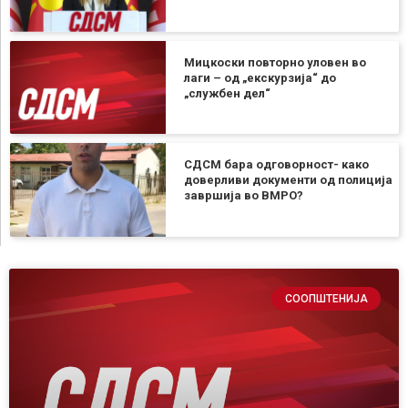
Мицкоски повторно уловен во
лаги – од „екскурзија“ до
„службен дел“
СДСМ бара одговорност- како
доверливи документи од полиција
завршија во ВМРО?
СООПШТЕНИЈА