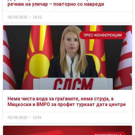
речник на уличар – повторно со навреди
08/08/2026
14:32
ПРЕС-КОНФЕРЕНЦИИ
Нема чиста вода за граѓаните, нема струја, а
Мицкоски и ВМРО за профит туркаат дата центри
08/08/2026
12:56