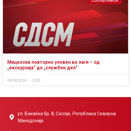
СООПШТЕНИЈА
Мицкоски повторно уловен во лаги – од
„екскурзија“ до „службен дел“
08/08/2026
12:55
ул. Бихаќка бр. 8, Скопје, Република Северна
Македонија