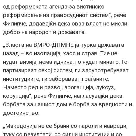
од реформската агенда за вистинско
реформирање на правосудниот систем“, рече
Филипче, додавајќи дека оваа власт не мисли
добро на народот и државата.
„Власта на ВМРО-ДПМНЕ ја турка државата
назад – во изолација, хаос и страв. Тие не
нудат визија, нема иднина, го нудат минато. Го
партизираат секој систем, ги злоупотребуваат
институциите, ги забораваат граѓаните.
Наместо ред и развој, ароганција, луксуз,
корупција“, рече Филипче, нагласувајќи дека
борбата за нашиот дом е борба за вредности и
достоинство.
„Македонија не се брани со пароли и навреди,
туку со резултати, со силни институции и со