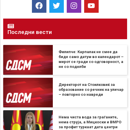
Последни вести
Филипче: Карпалак не смее да
биде само датум во календарот –
мирот се гради со одговорност, а
не со поделби
Директорот на Стоилковиќ за
образование со речник на уличар
– повторно со навреди
Нема чиста вода за граѓаните,
нема струја, а Мицкоски и ВМРО
за профит туркаат дата центри