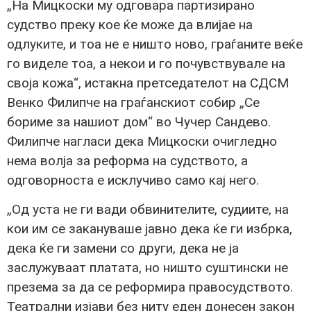
„На Мицкоски му одговара партизирано
судство преку кое ќе може да влијае на
одлуките, и тоа не е ништо ново, граѓаните веќе
го виделе тоа, а некои и го почувствувале на
своја кожа“, истакна претседателот на СДСМ
Венко Филипче на граѓанскиот собир „Се
бориме за нашиот дом“ во Чучер Сандево.
Филипче нагласи дека Мицкоски очигледно
нема волја за реформа на судството, а
одговорноста е исклучиво само кај него.
„Од уста не ги вади обвинителите, судиите, на
кои им се закануваше јавно дека ќе ги избрка,
дека ќе ги замени со други, дека не ја
заслужуваат платата, но ништо суштински не
презема за да се реформира правосудството.
Театрални изјави без ниту еден донесен закон