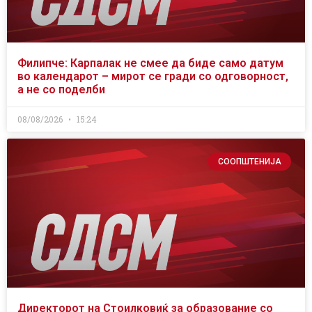
Филипче: Карпалак не смее да биде само датум
во календарот – мирот се гради со одговорност,
а не со поделби
08/08/2026
15:24
СООПШТЕНИЈА
Директорот на Стоилковиќ за образование со