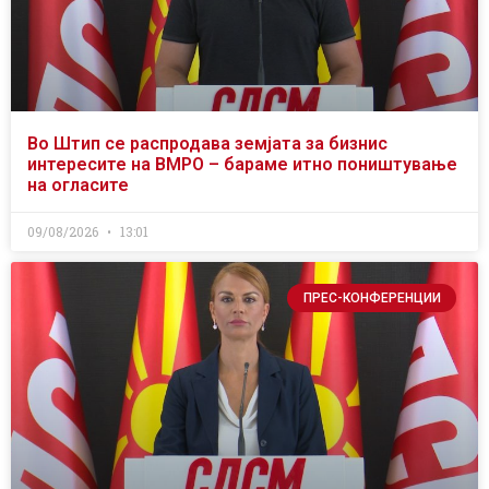
Во Штип се распродава земјата за бизнис
интересите на ВМРО – бараме итно поништување
на огласите
09/08/2026
13:01
ПРЕС-КОНФЕРЕНЦИИ