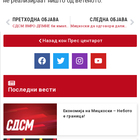
не реализираат ништо од ветеното.
ПРЕТХОДНА ОБЈАВА
СЛЕДНА ОБЈАВА
СДСМ: ВМРО-ДПМНЕ би имале 52 пратеници а СДСМ 21, изгубија 140.000 гласови и попусто лажат со весели математики
Мицкоски да одговори дали со Британија е договорено прифаќањето на мигранти и мигрантски кампови во Македонија?
Назад кон Прес центарот
Последни вести
Економија на Мицкоски – Небото
е граница!