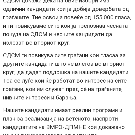
СДСМ докажа дека на овие избори има
одлични кандидати кои ја добија довербата од
граѓаните. Тие освоија повеќе од 155.000 гласа,
и ги повикуваме сите кои ја препознаа чесната
понуда на СДСМ и чесните кандидати да
излезат во вториот круг.
СДСМ ги повикува сите граѓани кои гласаа за
другите кандидати што не влегоа во вториот
круг, да дадат поддршка на нашите кандидати.
Тоа се луѓе кои ќе работат во интерес на сите
граѓани, кои им служат пред сè на граѓаните,
нивните интереси и барања.
Нашите кандидати имаат реални програми и
план за реализација на ветеното, наспроти
кандидатите на ВМРО-ДПМНЕ кои докажано