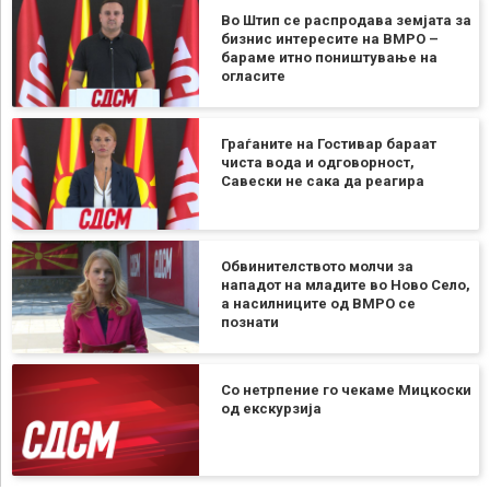
Во Штип се распродава земјата за
бизнис интересите на ВМРО –
бараме итно поништување на
огласите
Граѓаните на Гостивар бараат
чиста вода и одговорност,
Савески не сака да реагира
Обвинителството молчи за
нападот на младите во Ново Село,
а насилниците од ВМРО се
познати
Со нетрпение го чекаме Мицкоски
од екскурзија