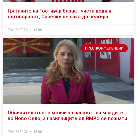
Граѓаните на Гостивар бараат чиста вода и
одговорност, Савески не сака да реагира
09/08/2026
13:00
ПРЕС-КОНФЕРЕНЦИИ
Обвинителството молчи за нападот на младите
во Ново Село, а насилниците од ВМРО се познати
09/08/2026
13:00