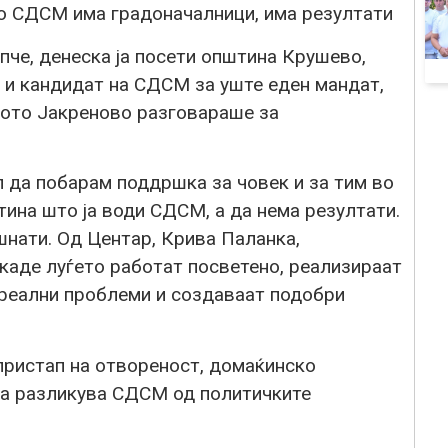
о СДСМ има градоначалници, има резултати
че, денеска ја посети општина Крушево,
 и кандидат на СДСМ за уште еден мандат,
лото Јакреново разговараше за
л да побарам поддршка за човек и за тим во
тина што ја води СДСМ, а да нема резултати.
шнати. Од Центар, Крива Паланка,
каде луѓето работат посветено, реализираат
реални проблеми и создаваат подобри
пристап на отвореност, домаќинско
 ја разликува СДСМ од политичките