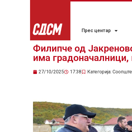
Прес центар
Филипче од Јакренов
има градоначалници, 
27/10/2025
17:38
Категорија:
Соопште