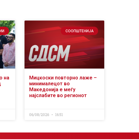
ИИ
СООПШТЕНИЈА
о на
Мицкоски повторно лаже –
д
минималецот во
Македонија е меѓу
најслабите во регионот
06/08/2026
16:51