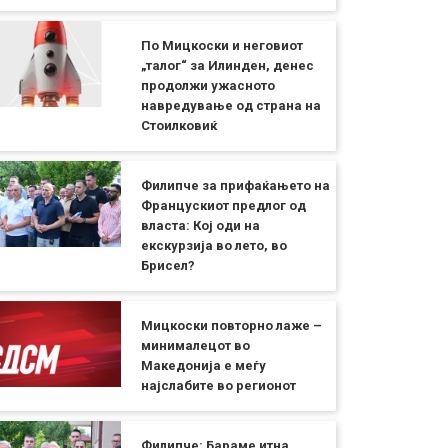
По Мицкоски и неговиот
„талог“ за Илинден, денес
продолжи ужасното
навредување од страна на
Стоилковиќ
Филипче за прифаќањето на
Францускиот предлог од
власта: Кој оди на
екскурзија во лето, во
Брисел?
Мицкоски повторно лаже –
минималецот во
Македонија е меѓу
најслабите во регионот
Филипче: Бараме итна