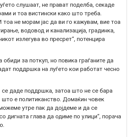
луѓето слушаат, не прават поделба, секаде
рами и тоа вистински како што треба.
 тоа не морам јас да ви го кажувам, вие тоа
тирање, водовод и канализација, градинка,
икот излегува во пресрет“, потенцира
 обиди за поткуп, но повика граѓаните да
адат поддршка на луѓето кои работат чесно
а се даде поддршка, затоа што не се бара
 што е политиканство. Домаќин човек
 можеме утре пак да дојдеме и да се
о дигната глава да одиме по улици“, порача
о.