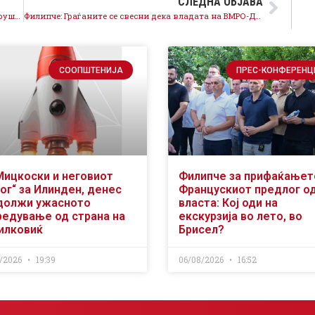
СЛЕДНА ОБЈАВА
Филипче: Со Христоски ќе продолжи развојот на Крушево, тој е гаранција за општина во служба на граѓаните
Филипче: Граѓаните се свесни дека владата на ВМРО-ДПМНЕ не испорачува
СООПШТЕНИЈА
ПРЕС-КОНФЕРЕНЦ
Мицкоски и неговиот
Филипче за прифаќањет
ог“ за Илинден, денес
Францускиот предлог о
должи ужасното
власта: Кој оди на
редување од страна на
екскурзија во лето, во
илковиќ
Брисел?
/2026
19:39
06/08/2026
16:52