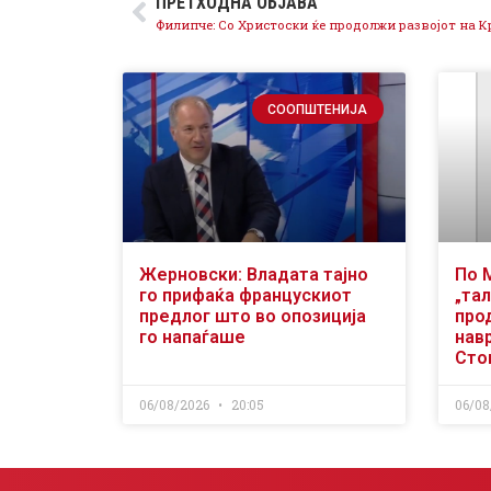
ПРЕТХОДНА ОБЈАВА
СООПШТЕНИЈА
Жерновски: Владата тајно
По 
го прифаќа францускиот
„тал
предлог што во опозиција
про
го напаѓаше
нав
Сто
06/08/2026
20:05
06/08