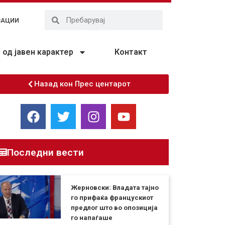
ЗАЦИИ
од јавен карактер
Контакт
Назад кон Прес центарот
Последни вести
Жерновски: Владата тајно
го прифаќа францускиот
предлог што во опозиција
го напаѓаше