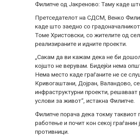
Филипче од Јакреново: Таму каде шт
Претседателот на СДСМ, Венко Филип
каде што заедно со градоначалникот
Томе Христовски, со жителите од се
реализираните и идните проекти.
„Сакам да ви кажам дека не би дошо
којшто не верувам. Бидејќи нема опш
Нема место каде граѓаните не се слу
Кривогаштани, Дојран, Валандово, се
инфраструктурни проекти, решаваат 
услови за живот“, истакна Филипче.
Филипче порача дека токму таквиот 
работење и почит кон секој граѓанин
противници.