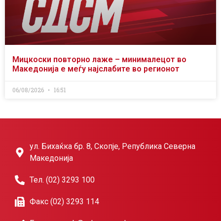
Мицкоски повторно лаже – минималецот во
Македонија е меѓу најслабите во регионот
06/08/2026
16:51
ул. Бихаќка бр. 8, Скопје, Република Северна
Македонија
Тел. (02) 3293 100
Факс (02) 3293 114