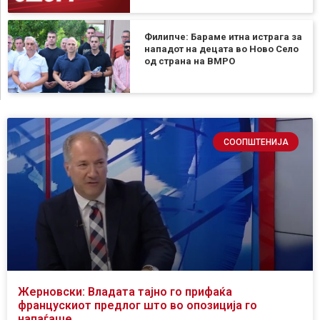
Филипче: Бараме итна истрага за
нападот на децата во Ново Село
од страна на ВМРО
СООПШТЕНИЈА
Жерновски: Владата тајно го прифаќа
францускиот предлог што во опозиција го
напаѓаше