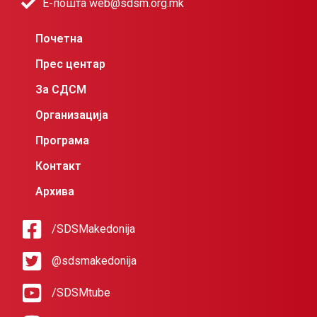
Е-пошта web@sdsm.org.mk
Почетна
Прес центар
За СДСМ
Организација
Програма
Контакт
Архива
/SDSMakedonija
@sdsmakedonija
/SDSMtube