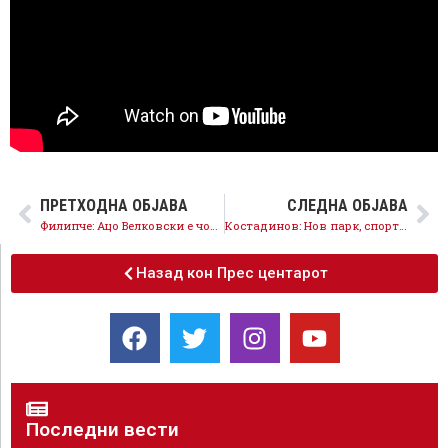
ПРЕТХОДНА ОБЈАВА
СЛЕДНА ОБЈАВА
Филипче: Ацо Велковски е човек со дела зад себе, победата во Лозово е на дофат
Костадинов: Нов парк, спортска зона, безбеден сообраќај и силна поддршка за граѓаните, развојот на Валандово да продолжи
Назад кон Прес центарот
Последни вести