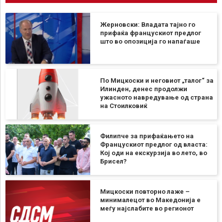
Жерновски: Владата тајно го
прифаќа францускиот предлог
што во опозиција го напаѓаше
По Мицкоски и неговиот „талог“ за
Илинден, денес продолжи
ужасното навредување од страна
на Стоилковиќ
Филипче за прифаќањето на
Францускиот предлог од власта:
Кој оди на екскурзија во лето, во
Брисел?
Мицкоски повторно лаже –
минималецот во Македонија е
меѓу најслабите во регионот