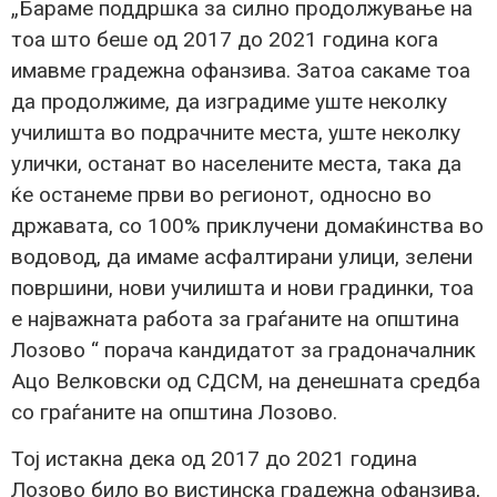
„Бараме поддршка за силно продолжување на
тоа што беше од 2017 до 2021 година кога
имавме градежна офанзива. Затоа сакаме тоа
да продолжиме, да изградиме уште неколку
училишта во подрачните места, уште неколку
улички, останат во населените места, така да
ќе останеме први во регионот, односно во
државата, со 100% приклучени домаќинства во
водовод, да имаме асфалтирани улици, зелени
површини, нови училишта и нови градинки, тоа
е најважната работа за граѓаните на општина
Лозово “ порача кандидатот за градоначалник
Ацо Велковски од СДСМ, на денешната средба
со граѓаните на општина Лозово.
Тој истакна дека од 2017 до 2021 година
Лозово било во вистинска градежна офанзива,