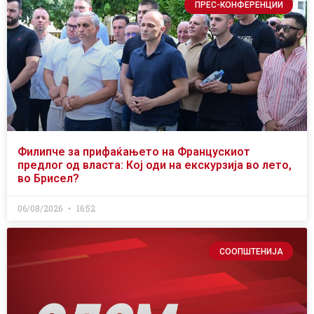
ПРЕС-КОНФЕРЕНЦИИ
Филипче за прифаќањето на Францускиот
предлог од власта: Кој оди на екскурзија во лето,
во Брисел?
06/08/2026
16:52
СООПШТЕНИЈА