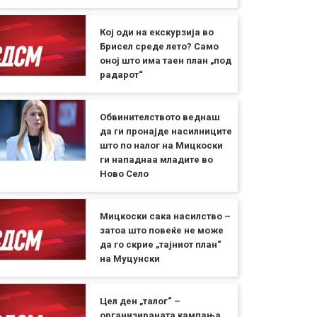
Кој оди на екскурзија во
Брисел среде лето? Само
оној што има таен план „под
радарот“
Обвинителството веднаш
да ги пронајде насилниците
што по налог на Мицкоски
ги нападнаа младите во
Ново Село
Мицкоски сака насилство –
затоа што повеќе не може
да го скрие „тајниот план“
на Муцунски
Цел ден „талог“ –
организираната кампања