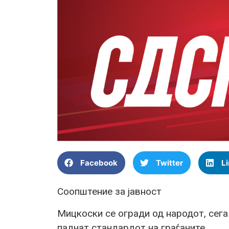
Facebook
Twitter
L
Соопштение за јавност
Мицкоски се огради од народот, сега
паднат стандардот на граѓаните