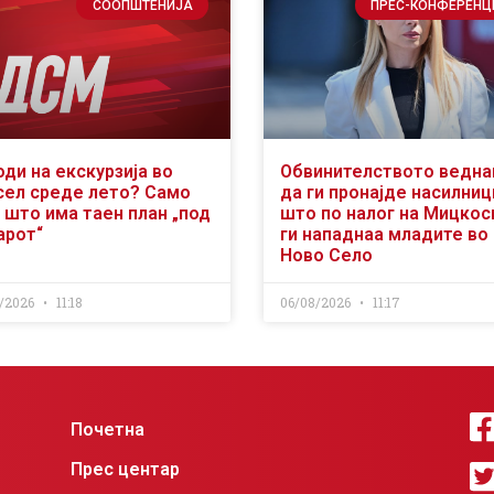
СООПШТЕНИЈА
ПРЕС-КОНФЕРЕНЦ
оди на екскурзија во
Обвинителството ведн
сел среде лето? Само
да ги пронајде насилниц
 што има таен план „под
што по налог на Мицкос
арот“
ги нападнаа младите во
Ново Село
/2026
11:18
06/08/2026
11:17
Почетна
Прес центар