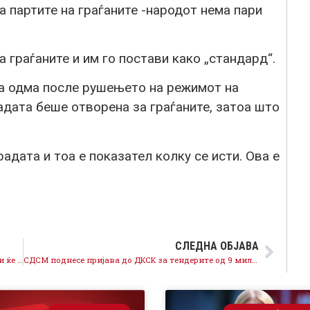
 партите на граѓаните -народот нема пари
а граѓаните и им го постави како „стандард“.
а одма после рушењето на режимот на
адата беше отворена за граѓаните, затоа што
радата и тоа е показател колку се исти. Ова е
СЛЕДНА ОБЈАВА
ДПМНЕ да ги гледа своите редови, со новите бомби ќе има што да се чисти
СДСМ поднесе пријава до ДКСК за тендерите од 9 милиони евра, заедно со сите докази