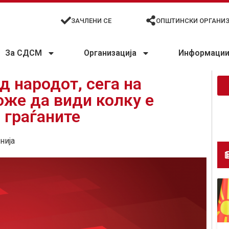
ЗАЧЛЕНИ СЕ
ОПШТИНСКИ ОРГАНИ
За СДСМ
Организација
Информации 
д народот, сега на
оже да види колку е
 граѓаните
нија