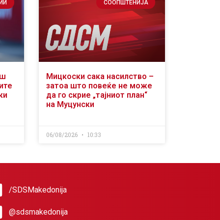
ИИ
СООПШТЕНИЈА
аш
Мицкоски сака насилство –
ите
затоа што повеќе не може
ки
да го скрие „тајниот план“
на Муцунски
06/08/2026
10:33
/SDSMakedonija
@sdsmakedonija