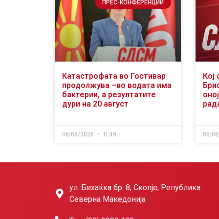
ПРЕС-КОНФЕРЕНЦИИ
Катастрофата во Гостивар
Кој 
продолжува –во водата има
Бри
бактерии, а резултатите
оној
дури на 20 август
рад
06/08/2026
11:49
06/08
ул. Бихаќка бр. 8, Скопје, Република
Северна Македонија