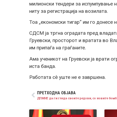
милионски тендери за испумпување на
ниту за регистрација на возилата.
Тоа „економски тигар“ им го донесе н
СДСМ ја тргна оградата пред владат
Груевски, просторот и вратата во Вл
им припаѓа на граѓаните.
Ама ученикот на Груевски ја врати ог
иста банда.
Работата сè уште не е завршена.
ПРЕТХОДНА ОБЈАВА