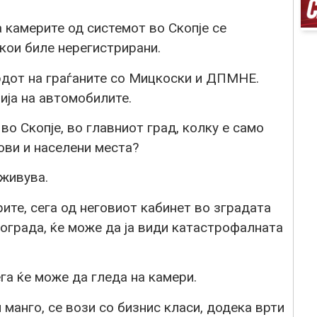
 камерите од системот во Скопје се
кои биле нерегистрирани.
рдот на граѓаните со Мицкоски и ДПМНЕ.
ија на автомобилите.
о Скопје, во главниот град, колку е само
ови и населени места?
еживува.
ите, сега од неговиот кабинет во зградата
ограда, ќе може да ја види катастрофалната
га ќе може да гледа на камери.
 манго, се вози со бизнис класи, додека врти