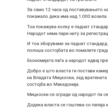
За само 12 часа од поставувањето на
покажало дека има над 1.000 возила 
Тоа покажува колку е паднат станда
Народот нема пари ниту за регистрац
И тоа зборуваме за паднат стандард в
полоша состојбата во помалите град
Економијата паѓа а народот едвај пр
Добро е што власта ги постави камер
на Владата Мицкоски, зад вратената 
состојба во Македонија.
Мицкоски се огради од народот па се
Додека власта се гоштева со папаја и