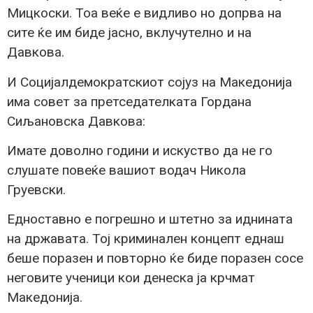
Мицкоски. Тоа веќе е видливо но допрва на
сите ќе им биде јасно, вклучутелно и на
Давкова.
И Социјалдемократскиот сојуз на Македонија
има совет за претседателката Гордана
Сиљановска Давкова:
Имате доволно години и искуство да не го
слушате повеќе вашиот водач Никола
Груевски.
Едноставно е погрешно и штетно за иднината
на државата. Тој криминален концепт еднаш
беше поразен и повторно ќе биде поразен сосе
неговите ученици кои денеска ја крчмат
Македонија.