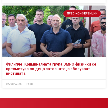
ПРЕС-КОНФЕРЕНЦИИ
Филипче: Криминалната група ВМРО физички се
пресметува со деца затоа што ја зборуваат
вистината
06/08/2026
16:38