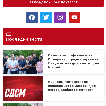
Назад кон Прес центарот
Последни вести
Филипче за прифаќањето на
Францускиот предлог од власта:
Кој оди на екскурзија во лето, во
Брисел?
Мицкоски повторно лаже –
минималецот во Македонија е
меѓу најслабите во регионот