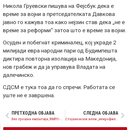
Никола Груевски пишува на Фејсбук дека е
време за војни а претседателката Давкова
јавно го кажува тоа како нејзин став дека „не е
време за реформи“ затоа што е време за војни.
Осуден и побегнат криминалец, кој украде 2
милијади евра народни пари од Будимпешта
диктира повторна изолација на Македонија,
нов грабеж и да ја управува Владата на
далечинско.
СДСМ е тука тоа да го спречи. Работата се
уште не е завршена.
ПРЕТХОДНА ОБЈАВА
СЛЕДНА ОБЈАВА
Без трошка емпатија, ВМРО-ДПМНЕ гласаше против Анкетна комисија за Кочани – ново разочарување за семејствата
Стојановски вели „некрофилство на СДСМ“, ВМРО – ДПМНЕ ја премина секоја можна граница