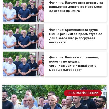
Филипче: Бараме итна истрага за
нападот на децата во Ново Село
од страна на ВМРО
Филипче: Криминалната група
ВМРО физички се пресметува со
деца затоа што ја зборуваат
вистината
Филипче: Власта е исплашена,
посегна по децата,
организаторите и напаѓачите
мора да одговараат
ПРЕС-КОНФЕРЕНЦИИ