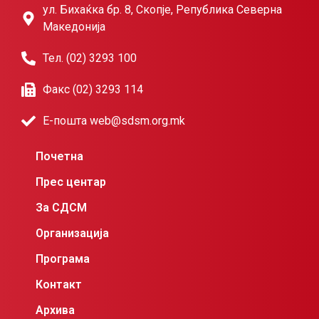
ул. Бихаќка бр. 8, Скопје, Република Северна
Македонија
Тел. (02) 3293 100
Факс (02) 3293 114
Е-пошта web@sdsm.org.mk
Почетна
Прес центар
За СДСМ
Организација
Програма
Контакт
Архива