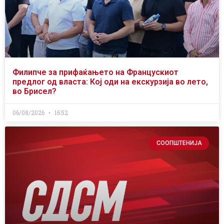
Филипче за прифаќањето на Францускиот
предлог од власта: Кој оди на екскурзија во лето,
во Брисел?
06/08/2026
16:52
СООПШТЕНИЈА