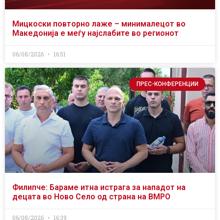
Мицкоски повторно лаже – минималецот во
Македонија е меѓу најслабите во регионот
06/08/2026
16:51
ПРЕС-КОНФЕРЕНЦИИ
Филипче: Бараме итна истрага за нападот на
децата во Ново Село од страна на ВМРО
06/08/2026
16:39