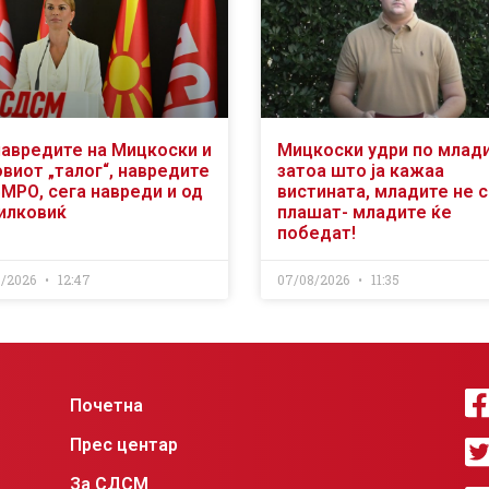
навредите на Мицкоски и
Мицкоски удри по млад
виот „талог“, навредите
затоа што ја кажаа
ВМРО, сега навреди и од
вистината, младите не 
илковиќ
плашат- младите ќе
победат!
8/2026
12:47
07/08/2026
11:35
Почетна
Прес центар
За СДСМ