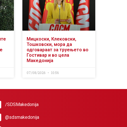
ите
Мицкоски, Клековски,
Тошковски, мора да
се
одговараат за труењето во
Гостивар и во цела
Македонија
07/08/2026
10:56
/SDSMakedonija
@sdsmakedonija