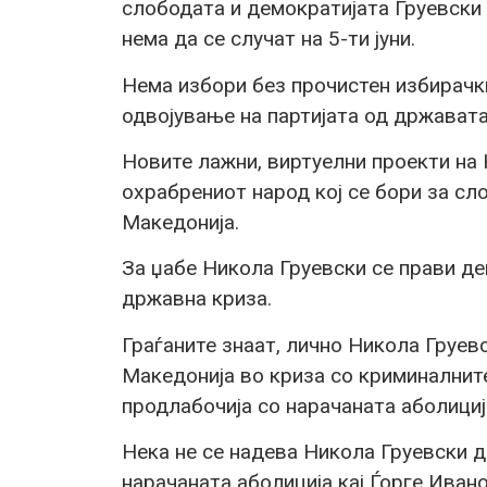
слободата и демократијата Груевски
нема да се случат на 5-ти јуни.
Нема избори без прочистен избирачк
одвојување на партијата од државата
Новите лажни, виртуелни проекти на
охрабрениот народ кој се бори за сл
Македонија.
За џабе Никола Груевски се прави дек
државна криза.
Граѓаните знаат, лично Никола Груев
Македонија во криза со криминалните
продлабочија со нарачаната аболициј
Нека не се надева Никола Груевски д
нарачаната аболиција кај Ѓорге Ивано