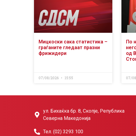
Мицкоски сака статистика –
По 
граѓаните гледаат празни
него
фрижидери
од 
Сто
07/08/2026
15:55
07/0
ул. Бихаќка бр. 8, Скопје, Република
Северна Македонија
Тел. (02) 3293 100