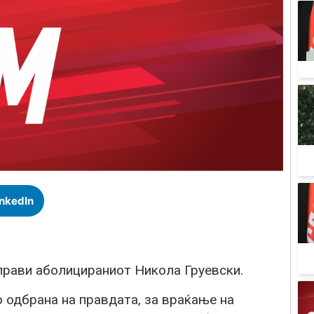
inkedIn
 прави аболицираниот Никола Груевски.
о одбрана на правдата, за враќање на