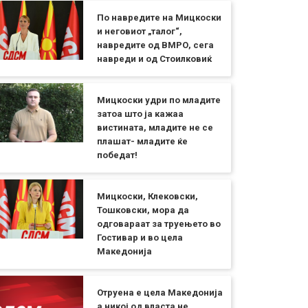
По навредите на Мицкоски
и неговиот „талог“,
навредите од ВМРО, сега
навреди и од Стоилковиќ
Мицкоски удри по младите
затоа што ја кажаа
вистината, младите не се
плашат- младите ќе
победат!
Мицкоски, Клековски,
Тошковски, мора да
одговараат за труењето во
Гостивар и во цела
Македонија
Отруена е цела Македонија
а никој од власта не