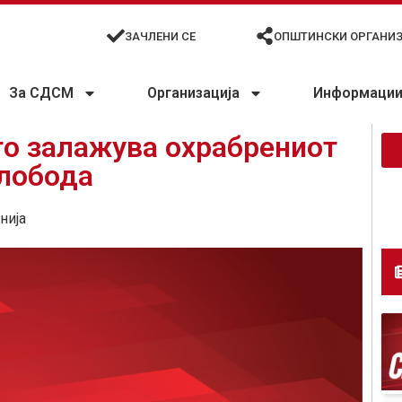
ЗАЧЛЕНИ СЕ
ОПШТИНСКИ ОРГАНИ
За СДСМ
Организација
Информации 
го залажува охрабрениот
слобода
нија