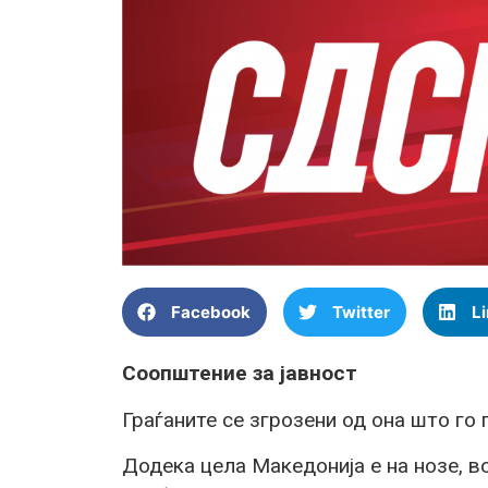
Facebook
Twitter
L
Соопштение за јавност
Граѓаните се згрозени од она што го
Додека цела Македонија е на нозе, в