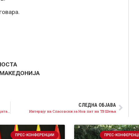
говара.
НОСТА
 МАКЕДОНИЈА
СЛЕДНА ОБЈАВА
Македонија е на нозе, ништо нема да ја спаси бандата на Груевски од одговорност
Интервју на Спасовски за Нов пат на ТВ Шења
ПРЕС-КОНФЕРЕНЦИИ
ПРЕС-КОНФЕРЕНЦ