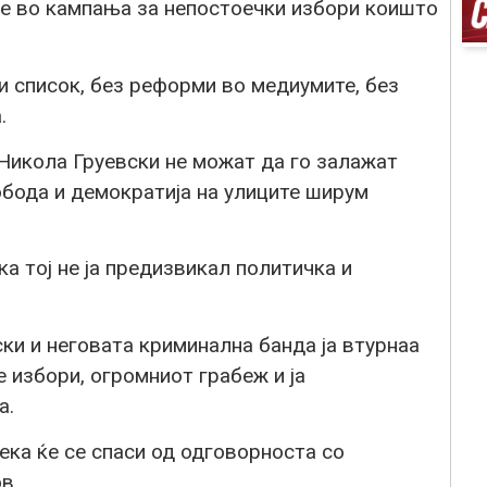
 е во кампања за непостоечки избори коишто
и список, без реформи во медиумите, без
.
 Никола Груевски не можат да го залажат
обода и демократија на улиците ширум
а тој не ја предизвикал политичка и
ски и неговата криминална банда ја втурнаа
 избори, огромниот грабеж и ја
а.
ека ќе се спаси од одговорноста со
в.