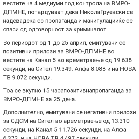
вестите на 4 медиуми под контрола на ВМРО-
ДПМНЕ, потврдуваат дека НиколаГруевски се
надевадека со пропаганда и манипулацииќе се
спаси од одговорност за криминалот.
Во периодот од 1 до 25 април, емитувани се
позитивни прилози за ВМРО-ДПМНЕ во
вестите на Канал 5 во времетраење од 19.638
секунди, на Сител 19.349, Алфа 8.088 и на НОВА
ТВ 9.072 секунди.
Тоа се вкупно 15 часапозитивнапропаганда за
ВМРО-ДПМНЕ за 25 дена.
Дополнително, емитувани се негативни прилози
за СДСМ на Сител во времетраење од 13.310
секунди, на Канал 5 11.726 секунди, на Алфа
6.373, и на НОВА ТВ 4,497 секунди.