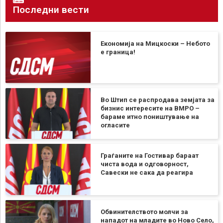
Последни вести
Економија на Мицкоски – Небото
е граница!
Во Штип се распродава земјата за
бизнис интересите на ВМРО –
бараме итно поништување на
огласите
Граѓаните на Гостивар бараат
чиста вода и одговорност,
Савески не сака да реагира
Обвинителството молчи за
нападот на младите во Ново Село,