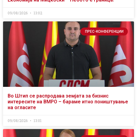
09/08/2026
13:02
ПРЕС-КОНФЕРЕНЦИИ
Во Штип се распродава земјата за бизнис
интересите на ВМРО – бараме итно поништување
на огласите
09/08/2026
13:01