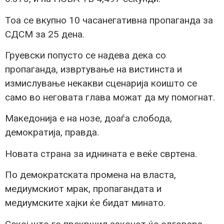
Тоа се вкупно 10 часанегативна пропаганда за
СДСМ за 25 дена.
Груевски попусто се надева дека со
пропаганда, извртување на вистинста и
измислување некакви сценарија коишто се
само во неговата глава можат да му помогнат.
Македонија е на нозе, доаѓа слобода,
демократија, правда.
Новата страна за иднината е веќе свртена.
По демократската промена на власта,
медиумскиот мрак, пропагандата и
медиумските хајки ќе бидат минато.