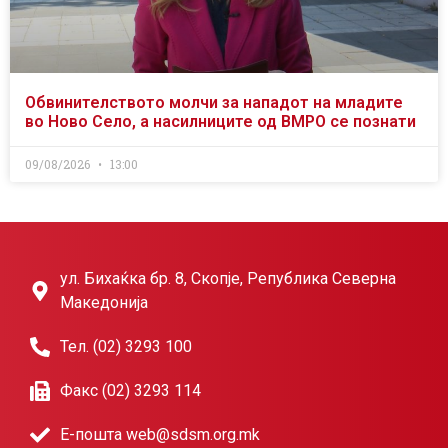
Обвинителството молчи за нападот на младите
во Ново Село, а насилниците од ВМРО се познати
09/08/2026
13:00
ул. Бихаќка бр. 8, Скопје, Република Северна
Македонија
Тел. (02) 3293 100
Факс (02) 3293 114
Е-пошта web@sdsm.org.mk