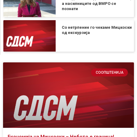
а насилниците од ВМРО се
познати
Со нетрпение го чекаме Мицкоски
од екскурзија
СООПШТЕНИЈА
Економија на Мицкоски – Небото е граница!