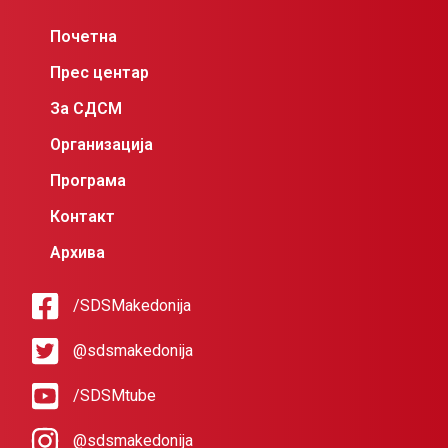
Почетна
Прес центар
За СДСМ
Организација
Програма
Контакт
Архива
/SDSMakedonija
@sdsmakedonija
/SDSMtube
@sdsmakedonija