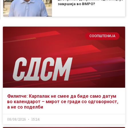
завршија во ВМРО?
СООПШТЕНИЈА
Филипче: Карпалак не смее да биде само датум
во календарот – мирот се гради со одговорност,
а не со поделби
08/08/2026
15:24