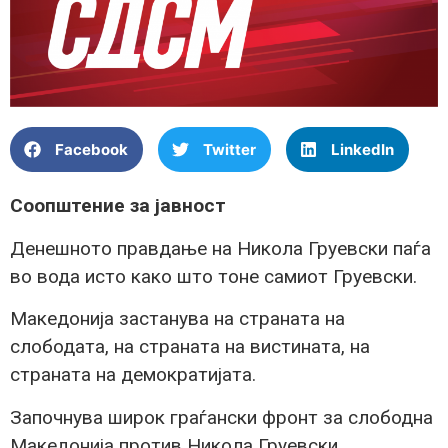
Facebook
Twitter
LinkedIn
Соопштение за јавност
Денешното правдање на Никола Груевски паѓа
во вода исто како што тоне самиот Груевски.
Македонија застанува на страната на
слободата, на страната на вистината, на
страната на демократијата.
Започнува широк граѓански фронт за слободна
Македонија против Никола Груевски.