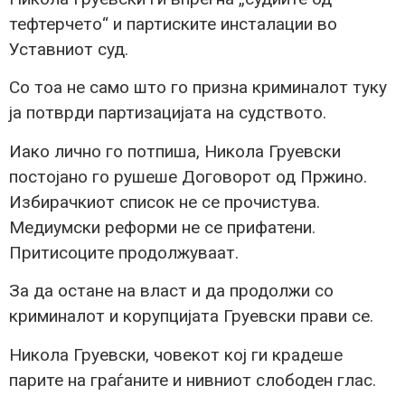
тефтерчето“ и партиските инсталации во
Уставниот суд.
Со тоа не само што го призна криминалот туку
ја потврди партизацијата на судството.
Иако лично го потпиша, Никола Груевски
постојано го рушеше Договорот од Пржино.
Избирачкиот список не се прочистува.
Медиумски реформи не се прифатени.
Притисоците продолжуваат.
За да остане на власт и да продолжи со
криминалот и корупцијата Груевски прави се.
Никола Груевски, човекот кој ги крадеше
парите на граѓаните и нивниот слободен глас.