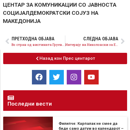
ЦЕНТАР ЗА КОМУНИКАЦИИ СО ЈАВНОСТА
СОЦИЈАЛДЕМОКРАТСКИ СОЈУЗ НА
МАКЕДОНИЈА
ПРЕТХОДНА ОБЈАВА
СЛЕДНА ОБЈАВА
Во страв од вистината Груевски бега од реформи во медиумите
Интервју на Николовски за Економски Магазин на Алсат-М Телевизија
Назад кон Прес центарот
Последни вести
Филипче: Карпалак не смее да
биде само датум во календарот –