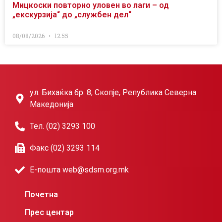
Мицкоски повторно уловен во лаги – од
„екскурзија“ до „службен дел“
08/08/2026
12:55
ул. Бихаќка бр. 8, Скопје, Република Северна
Македонија
Тел. (02) 3293 100
Факс (02) 3293 114
Е-пошта web@sdsm.org.mk
Почетна
Прес центар