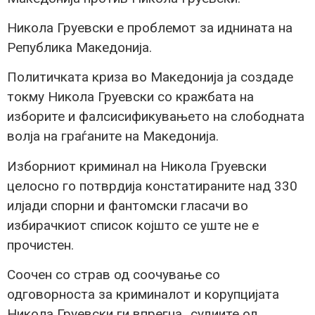
Никола Груевски е проблемот за иднината на
Република Македонија.
Политичката криза во Македонија ја создаде
токму Никола Груевски со кражбата на
изборите и фалсисификувањето на слободната
волја на граѓаните на Македонија.
Изборниот криминал на Никола Груевски
целосно го потврдија констатираните над 330
илјади спорни и фантомски гласачи во
избирачкиот список којшто се уште не е
прочистен.
Соочен со страв од соочување со
одговорноста за криминалот и корупцијата
Никола Груевски ги впрегна „судиите од