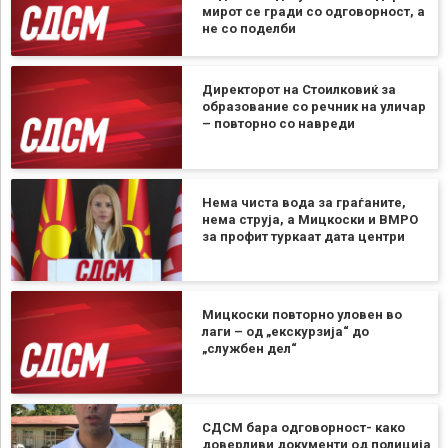
мирот се гради со одговорност, а
не со поделби
Директорот на Стоилковиќ за
образование со речник на уличар
– повторно со навреди
Нема чиста вода за граѓаните,
нема струја, а Мицкоски и ВМРО
за профит туркаат дата центри
Мицкоски повторно уловен во
лаги – од „екскурзија“ до
„службен дел“
СДСМ бара одговорност- како
доверливи документи од полиција