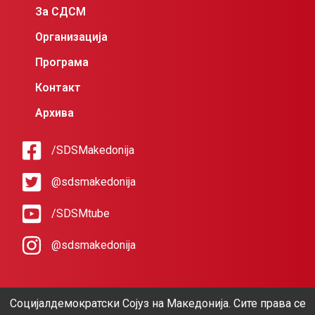
За СДСМ
Организација
Програма
Контакт
Архива
/SDSMakedonija
@sdsmakedonija
/SDSMtube
@sdsmakedonija
Социјалдемократски Сојуз на Македонија. Сите права се