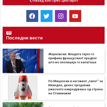
Назад кон Прес центарот
Последни вести
Жерновски: Владата тајно го
прифаќа францускиот предлог
што во опозиција го напаѓаше
По Мицкоски и неговиот „талог“ за
Илинден, денес продолжи
ужасното навредување од страна
на Стоилковиќ