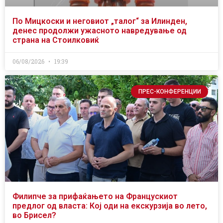
По Мицкоски и неговиот „талог“ за Илинден,
денес продолжи ужасното навредување од
страна на Стоилковиќ
06/08/2026
19:39
ПРЕС-КОНФЕРЕНЦИИ
Филипче за прифаќањето на Францускиот
предлог од власта: Кој оди на екскурзија во лето,
во Брисел?