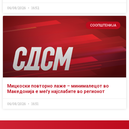
06/08/2026
16:52
СООПШТЕНИЈА
Мицкоски повторно лаже – минималецот во
Македонија е меѓу најслабите во регионот
06/08/2026
16:51