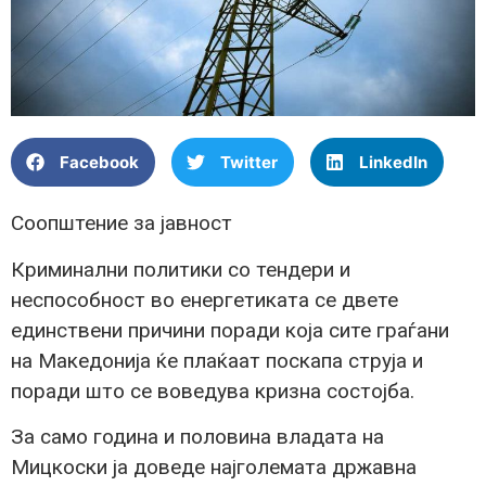
Facebook
Twitter
LinkedIn
Соопштение за јавност
Криминални политики со тендери и
неспособност во енергетиката се двете
единствени причини поради која сите граѓани
на Македонија ќе плаќаат поскапа струја и
поради што се воведува кризна состојба.
За само година и половина владата на
Мицкоски ја доведе најголемата државна