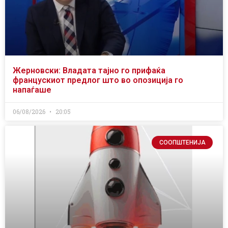
Жерновски: Владата тајно го прифаќа
францускиот предлог што во опозиција го
напаѓаше
06/08/2026
20:05
СООПШТЕНИЈА