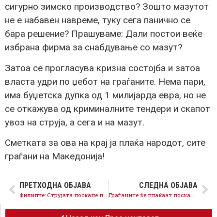
сигурно зимско производство? Зошто мазутот
не е набавен навреме, туку сега панично се
бара решение? Прашуваме: Дали постои веќе
избрана фирма за снабдување со мазут?
Затоа се прогласува кризна состојба и затоа
власта удри по џебот на граѓаните. Нема пари,
има буџетска дупка од 1 милијарда евра, но не
се откажува од криминалните тендери и скапот
увоз на струја, а сега и на мазут.
Сметката за ова на крај ја плаќа народот, сите
граѓани на Македонија!
ПРЕТХОДНА ОБЈАВА
СЛЕДНА ОБЈАВА
Филипче: Струјата поскапе поради катастрофалното менаџирање на ВМРО-ДПМНЕ
Граѓаните ќе плаќаат поскапа струја поради криминалните тендери на ДПМНЕ