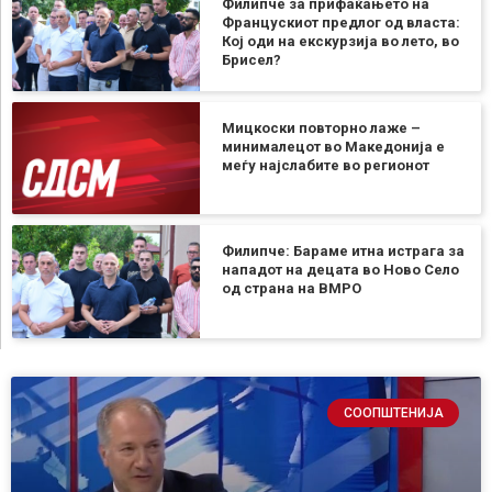
Филипче за прифаќањето на
Францускиот предлог од власта:
Кој оди на екскурзија во лето, во
Брисел?
Мицкоски повторно лаже –
минималецот во Македонија е
меѓу најслабите во регионот
Филипче: Бараме итна истрага за
нападот на децата во Ново Село
од страна на ВМРО
СООПШТЕНИЈА