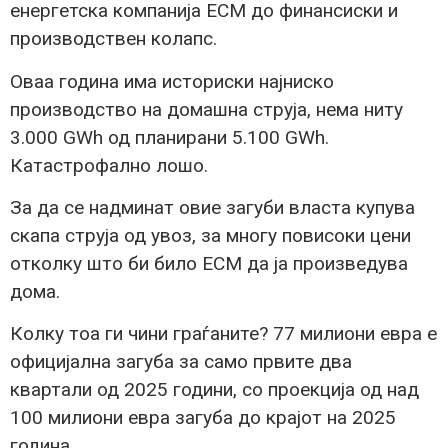
енергетска компанија ЕСМ до финансиски и
производствен колапс.
Оваа година има историски најниско
производство на домашна струја, нема ниту
3.000 GWh од планирани 5.100 GWh.
Катастрофално лошо.
За да се надминат овие загуби власта купува
скапа струја од увоз, за многу повисоки цени
отколку што би било ЕСМ да ја произведува
дома.
Колку тоа ги чини граѓаните? 77 милиони евра е
официјална загуба за само првите два
квартали од 2025 години, со проекција од над
100 милиони евра загуба до крајот на 2025
година.