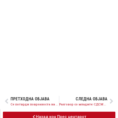
ПРЕТХОДНА ОБЈАВА
СЛЕДНА ОБЈАВА
Се потврди поврзаноста на медиумските курири со партиските испостави во Уставниот суд
Разговор со младите: СДСМ има Програма за сигурна иднина на младите во сопствената држава
Назад кон Прес центарот