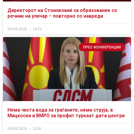
Директорот на Стоилковиќ за образование со
речник на уличар – повторно со навреди
08/08/2026
14:32
ПРЕС-КОНФЕРЕНЦИИ
Нема чиста вода за граѓаните, нема струја, а
Мицкоски и ВМРО за профит туркаат дата центри
08/08/2026
12:56