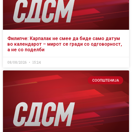
Филипче: Карпалак не смее да биде само датум
во календарот – мирот се гради со одговорност,
а не со поделби
08/08/2026
15:24
СООПШТЕНИЈА