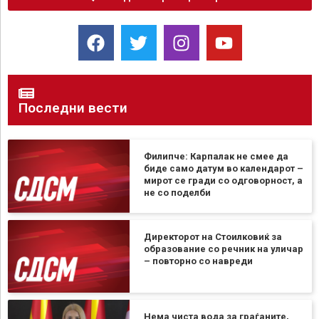
Последни вести
Филипче: Карпалак не смее да
биде само датум во календарот –
мирот се гради со одговорност, а
не со поделби
Директорот на Стоилковиќ за
образование со речник на уличар
– повторно со навреди
Нема чиста вода за граѓаните,