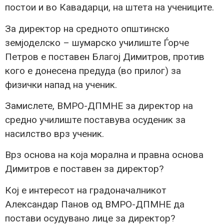
постои и во Кавадарци, на штета на учениците.
За директор на средното општинско
земјоделско – шумарско училиште Ѓорче
Петров е поставен Благој Димитров, против
кого е донесена предуда (во прилог) за
физички напад на ученик.
Замислете, ВМРО-ДПМНЕ за директор на
средно училиште поставува осуденик за
насилство врз ученик.
Врз основа на која морална и правна основа
Димитров е поставен за директор?
Кој е интересот на градоначалникот
Александар Панов од ВМРО-ДПМНЕ да
постави осудувано лице за директор?