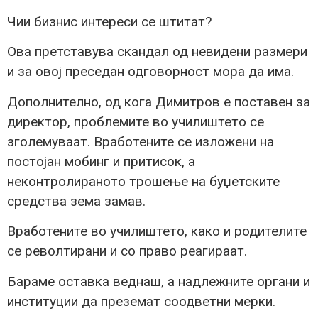
Чии бизнис интереси се штитат?
Ова претставува скандал од невидени размери
и за овој преседан одговорност мора да има.
Дополнително, од кога Димитров е поставен за
директор, проблемите во училиштето се
зголемуваат. Вработените се изложени на
постојан мобинг и притисок, а
неконтролираното трошење на буџетските
средства зема замав.
Вработените во училиштето, како и родителите
се револтирани и со право реагираат.
Бараме оставка веднаш, а надлежните органи и
институции да преземат соодветни мерки.