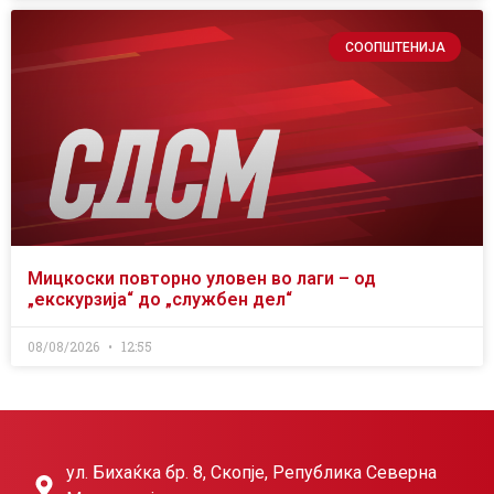
СООПШТЕНИЈА
Мицкоски повторно уловен во лаги – од
„екскурзија“ до „службен дел“
08/08/2026
12:55
ул. Бихаќка бр. 8, Скопје, Република Северна