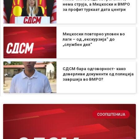
нема струја, а Мицкоски и ВМРО
за профит туркаат дата центри
Мицкоски повторно уловен во
лаги – од „екскурзија“ до
„службен дел“
СДСМ бара одговорност- како
доверливи документи од полиција
завршија во ВМРО?
СООПШТЕНИЈА