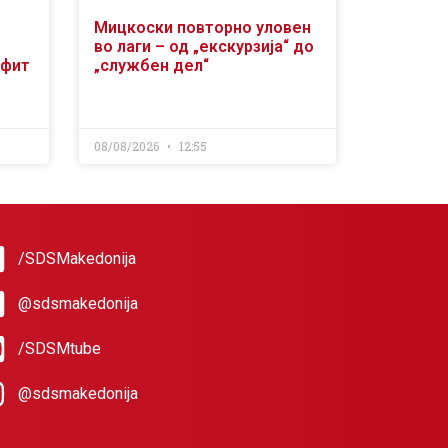
Мицкоски повторно уловен
во лаги – од „екскурзија“ до
офит
„службен дел“
08/08/2026
12:55
/SDSMakedonija
@sdsmakedonija
/SDSMtube
@sdsmakedonija