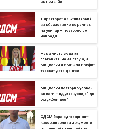
со поделби
Директорот на Стоилковиќ
за образование со речник
на уличар – повторно со
навреди
Нема чиста вода за
граѓаните, нема струја, а
Мицкоски и ВМРО за профит
туркаат дата центри
Мицкоски повторно уловен
во лаги – од „екскурзија“ до
„службен дел“
СДСМ бара одговорност-
како доверливи документи
од полиција завршија во