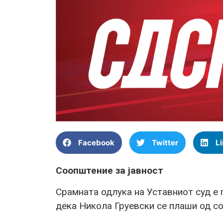
Facebook
Twitter
L
Соопштение за јавност
Срамната одлука на Уставниот суд е 
дека Никола Груевски се плаши од с