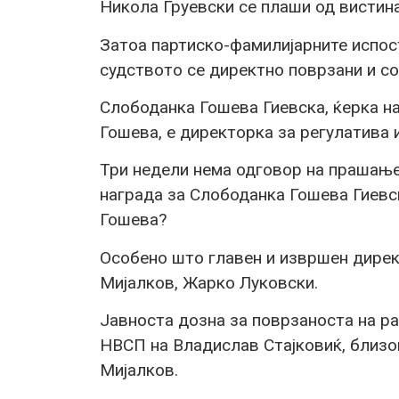
Никола Груевски се плаши од вистина
Затоа партиско-фамилијарните испо
судството се директно поврзани и с
Слободанка Гошева Гиевска, ќерка на
Гошева, е директорка за регулатива
Три недели нема одговор на прашање
награда за Слободанка Гошева Гиевск
Гошева?
Особено што главен и извршен дире
Мијалков, Жарко Луковски.
Јавноста дозна за поврзаноста на р
НВСП на Владислав Стајковиќ, близо
Мијалков.