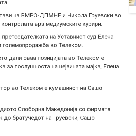
та.
стави на ВМРО-ДПМНЕ и Никола Груевски во
о контролата врз медиумските курири.
 претседателката на Уставниот суд Елена
 и големопродажба во Телеком.
то дали оваа позицијата во Телеком е
а за послушноста на нејзината мајка, Елена
ктор во Телеком е кумашинот на Сашо
адиото Слободна Македонија со фирмата
к до братучедот на Груевски, Сашо