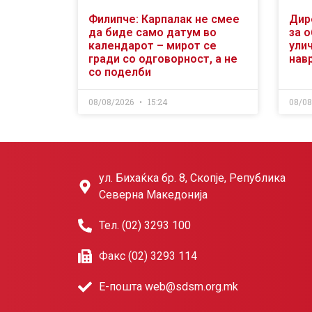
Филипче: Карпалак не смее
Дир
да биде само датум во
за 
календарот – мирот се
ули
гради со одговорност, а не
нав
со поделби
08/08/2026
15:24
08/0
ул. Бихаќка бр. 8, Скопје, Република
Северна Македонија
Тел. (02) 3293 100
Факс (02) 3293 114
Е-пошта web@sdsm.org.mk