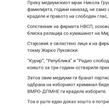
Преку медиумскиот мрак Никола Груе
фамилијата, години наназад, не само 
краделе и правото на слободен глас,
Сопственик на фирмата НВСП, основач
блиска релација со кумашинот на Миј
Стајковиќ е овластено лице и на фи
токму Жарко Луковски.
“Курир”, “Република” и “Радио слобо
коишто за три години оствариле прих
Затоа овие медиуми ги бранат партис
одбрана на изборниот криминал биде
ВМРО-ДПМНЕ ги краделе изборите.
Тоа е уште еден доказ зошто е потр