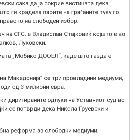
вски сака да ја сокрие вистината дека
што ги крадела парите на граѓаните туку го
 правото на слободен избор.
 на СГС, е Владислав Стајковиќ којшто е во
алков, Луковски.
рмата „Мобико ДООЕЛ“, каде што газда е
дна Македонија” се три провладини медиуми,
оди од 3 милиони евра.
ки диригираните одлуки на Уставниот суд во
јќи се потврди дека Никола Груевски и
ебна реформа за слободни медиуми.