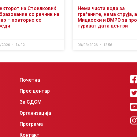
екторот на Стоилковиќ
Нема чиста вода за
образование со речник на
граѓаните, нема струја, а
чар – повторно со
Мицкоски и ВМРО за пр
реди
туркаат дата центри
8/2026
14:32
08/08/2026
12:56
Почетна
Прес центар
За СДСМ
Организација
Програма
Контакт