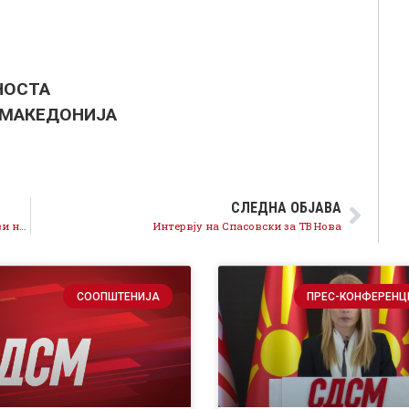
НОСТА
 МАКЕДОНИЈА
СЛЕДНА ОБЈАВА
Потврдена е поврзаноста на партиските испостави на Груевски во судството со медиумскиот мрак
Интервју на Спасовски за ТВ Нова
СООПШТЕНИЈА
ПРЕС-КОНФЕРЕНЦ