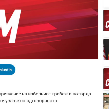
inkedIn
признание на изборниот грабеж и потврда
оочување со одговорноста.