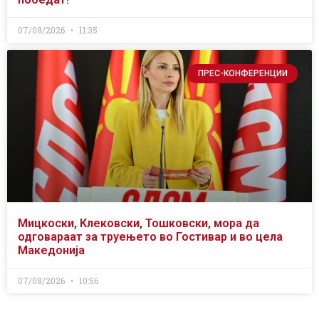
07/08/2026
11:35
ПРЕС-КОНФЕРЕНЦИИ
Мицкоски, Клековски, Тошковски, мора да
одговараат за труењето во Гостивар и во цела
Македонија
07/08/2026
10:56