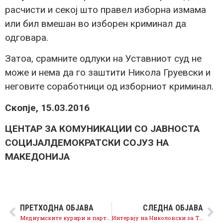
расчисти и секој што правел изборна измама
или бил вмешан во изборен криминал да
одговара.
Затоа, срамните одлуки на Уставниот суд не
може и нема да го заштити Никола Груевски и
неговите соработници од изборниот криминал.
Скопје, 15.03.2016
ЦЕНТАР ЗА КОМУНИКАЦИИ СО ЈАВНОСТА
СОЦИЈАЛДЕМОКРАТСКИ СОЈУЗ НА
МАКЕДОНИЈА
ПРЕТХОДНА ОБЈАВА
СЛЕДНА ОБЈАВА
Медиумските курири и партиските послушници во судството го бранат изборниот криминал на Никола Груевски
Интервју на Николовски за ТВ Орбис