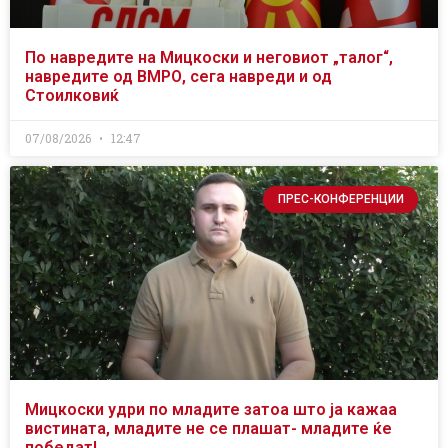
По навредите на Мицкоски и неговиот „талог“,
навредите од ВМРО, сега навреди и од
Стоилковиќ
07/08/2026
12:47
ПРЕС-КОНФЕРЕНЦИИ
Мицкоски удри по младите затоа што ја кажаа
вистината, младите не се плашат- младите ќе
победат!