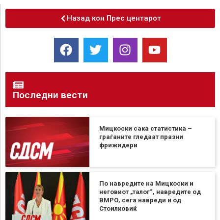
Назад кон Прес центарот
Последни вести
Мицкоски сака статистика –
граѓаните гледаат празни
фрижидери
По навредите на Мицкоски и
неговиот „талог“, навредите од
ВМРО, сега навреди и од
Стоилковиќ