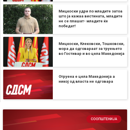
Мицкоски удри по младите затоа
што ја кажаа вистината, младите
не се плашат- младите ќе
победат!
Мицкоски, Клековски, Тошковски,
мора да одговараат за труењето
во Гостивар и во цела Македонија
Отруена е цела Македонија а
никој од власта не одговара
СООПШТЕНИЈА