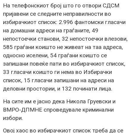
На телефонскиот број што го отвори СДСМ
пријавени се следните неправилности во
избирачкиот список: 2.996 фантомски гласачи
на домашни адреси на граѓаните, 49
непостоечки станови, 32 непостоечки влезови,
585 граѓани коишто не живеат на таа адреса,
односно иселени, 54 граѓани коишто се
запишани повеќе пати во избирачкиот список,
33 гласачи коишто ги нема во Избирачки
список, 15 гласачи запишани на адреси на
деловни простории, и 132 починати лица.
На сите им е јасно дека Никола Груевски и
ВМРО-ДПМНЕ спроведувале криминални
избори.
Овој хаос во избирачкиот список треба да се