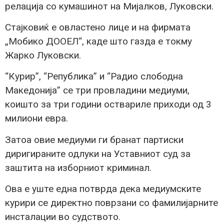
релација со кумашинот на Мијалков, Луковски.
Стајковиќ е овластено лице и на фирмата
„Мобико ДООЕЛ“, каде што газда е токму
Жарко Луковски.
“Курир”, “Република” и “Радио слободна
Македонија” се три провладини медиуми,
коишто за три години оствариле приходи од 3
милиони евра.
Затоа овие медиуми ги бранат партиски
диригираните одлуки на Уставниот суд за
заштита на изборниот криминал.
Ова е уште една потврда дека медиумските
курири се директно поврзани со фамилијарните
инсталации во судството.