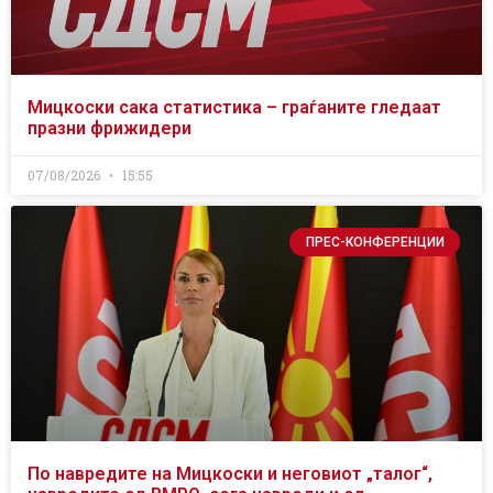
Мицкоски сака статистика – граѓаните гледаат
празни фрижидери
07/08/2026
15:55
ПРЕС-КОНФЕРЕНЦИИ
По навредите на Мицкоски и неговиот „талог“,