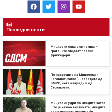
Последни вести
Мицкоски сака статистика –
граѓаните гледаат празни
фрижидери
По навредите на Мицкоски и
неговиот „талог“, навредите од
ВМРО, сега навреди и од
Стоилковиќ
Мицкоски удри по младите затоа
што ја кажаа вистината, младите
не се плашат- младите ќе