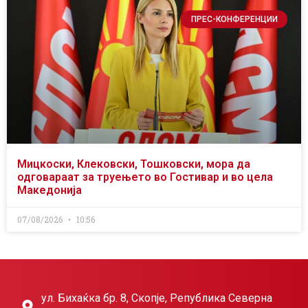
ПРЕС-КОНФЕРЕНЦИИ
Мицкоски, Клековски, Тошковски, мора да
одговараат за труењето во Гостивар и во цела
Македонија
07/08/2026
10:56
ул. Бихаќка бр. 8, Скопје, Република Северна