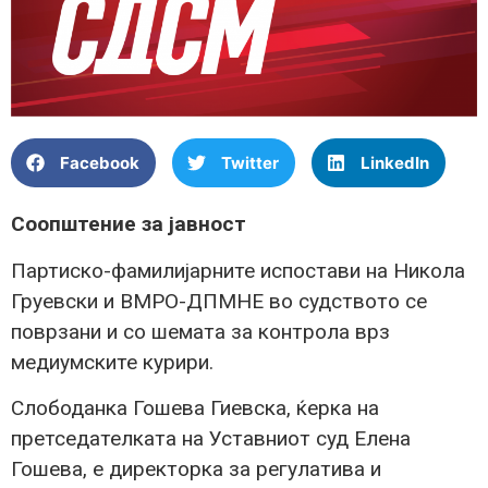
Facebook
Twitter
LinkedIn
Соопштение за јавност
Партиско-фамилијарните испостави на Никола
Груевски и ВМРО-ДПМНЕ во судството се
поврзани и со шемата за контрола врз
медиумските курири.
Слободанка Гошева Гиевска, ќерка на
претседателката на Уставниот суд Елена
Гошева, е директорка за регулатива и