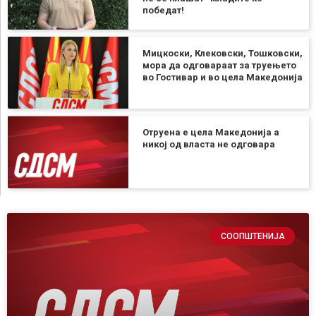
победат!
Мицкоски, Клековски, Тошковски,
мора да одговараат за труењето
во Гостивар и во цела Македонија
Отруена е цела Македонија а
никој од власта не одговара
СООПШТЕНИЈА