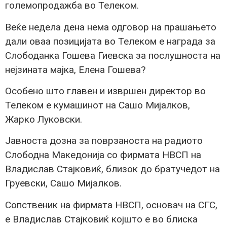
големопродажба во Телеком.
Веќе недела дена нема одговор на прашањето
дали оваа позицијата во Телеком е награда за
Слободанка Гошева Гиевска за послушноста на
нејзината мајка, Елена Гошева?
Особено што главен и извршен директор во
Телеком е кумашинот на Сашо Мијалков,
Жарко Луковски.
Јавноста дозна за поврзаноста на радиото
Слободна Македонија со фирмата НВСП на
Владислав Стајковиќ, близок до братучедот на
Груевски, Сашо Мијалков.
Сопственик на фирмата НВСП, основач на СГС,
е Владислав Стајковиќ којшто е во блиска