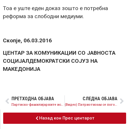
Тоа е уште еден доказ зошто е потребна
реформа за слободни медиуми.
Скопје, 06.03.2016
ЦЕНТАР ЗА КОМУНИКАЦИИ СО ЈАВНОСТА
СОЦИЈАЛДЕМОКРАТСКИ СОЈУЗ НА
МАКЕДОНИЈА
ПРЕТХОДНА ОБЈАВА
СЛЕДНА ОБЈАВА
Партиско-фамилијарните испостави на Груевски во судство се поврзани со медиумските курири
(Видео) Патриотизам се поголеми плати и нови работни места за младите
Назад кон Прес центарот