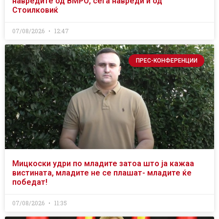
навредите од ВМРО, сега навреди и од
Стоилковиќ
07/08/2026
12:47
ПРЕС-КОНФЕРЕНЦИИ
Мицкоски удри по младите затоа што ја кажаа
вистината, младите не се плашат- младите ќе
победат!
07/08/2026
11:35