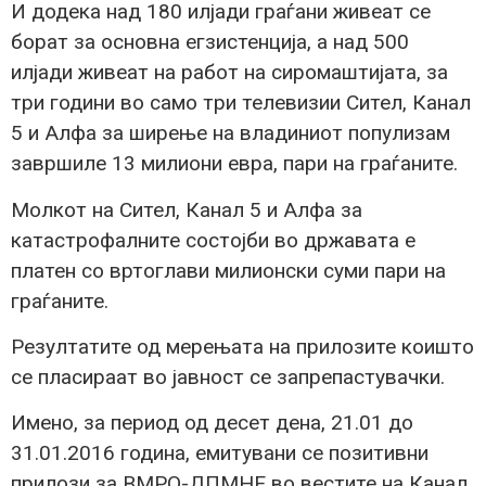
И додека над 180 илјади граѓани живеат се
борат за основна егзистенција, а над 500
илјади живеат на работ на сиромаштијата, за
три години во само три телевизии Сител, Канал
5 и Алфа за ширење на владиниот популизам
завршиле 13 милиони евра, пари на граѓаните.
Молкот на Сител, Канал 5 и Алфа за
катастрофалните состојби во државата е
платен со вртоглави милионски суми пари на
граѓаните.
Резултатите од мерењата на прилозите коишто
се пласираат во јавност се запрепастувачки.
Имено, за период од десет дена, 21.01 до
31.01.2016 година, емитувани се позитивни
прилози за ВМРО-ДПМНЕ во вестите на Канал