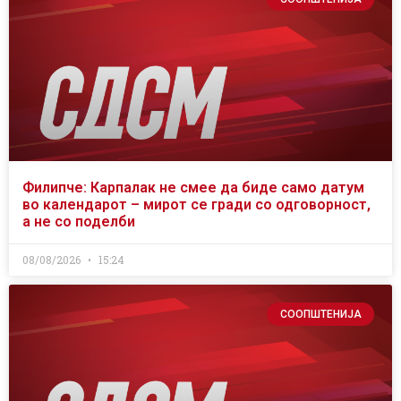
Филипче: Карпалак не смее да биде само датум
во календарот – мирот се гради со одговорност,
а не со поделби
08/08/2026
15:24
СООПШТЕНИЈА