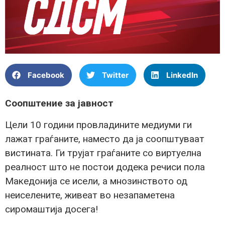
Facebook
Twitter
LinkedIn
Соопштение за јавност
Цели 10 години провладините медиуми ги
лажат граѓаните, наместо да ја соопштуваат
вистината. Ги трујат граѓаните со виртуелна
реалност што не постои додека речиси пола
Македонија се исели, а мнозинството од
неиселените, живеат во незапаметена
сиромаштија досега!