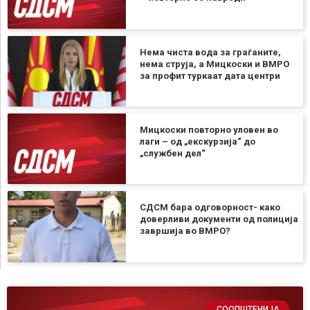
Нема чиста вода за граѓаните,
нема струја, а Мицкоски и ВМРО
за профит туркаат дата центри
Мицкоски повторно уловен во
лаги – од „екскурзија“ до
„службен дел“
СДСМ бара одговорност- како
доверливи документи од полиција
завршија во ВМРО?
СООПШТЕНИЈА