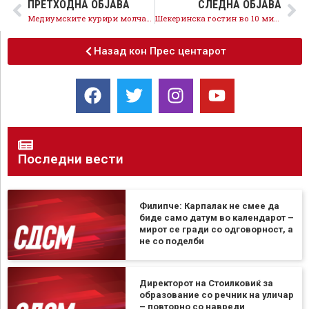
ПРЕТХОДНА ОБЈАВА
СЛЕДНА ОБЈАВА
Медиумските курири молчат, затоа што медиумски мрак е платен со народни пари
Шекеринска гостин во 10 минути на Телевизија 21
Назад кон Прес центарот
Последни вести
Филипче: Карпалак не смее да
биде само датум во календарот –
мирот се гради со одговорност, а
не со поделби
Директорот на Стоилковиќ за
образование со речник на уличар
– повторно со навреди