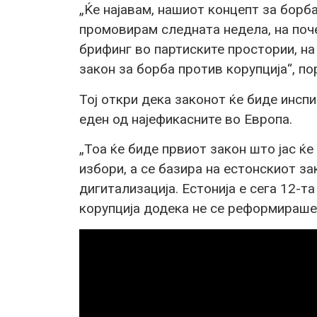
„Ќе најавам, нашиот концепт за борба
промовирам следната недела, на поч
брифинг во партиските простории, на
закон за борба против корупција“, по
Тој откри дека законот ќе биде инспи
еден од најефикасните во Европа.
„Тоа ќе биде првиот закон што јас ќ
избори, а се базира на естонскиот за
дигитализација. Естонија е сега 12-т
корупција додека не се реформираше