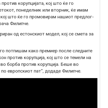
 против корупцијата, кој што ќе го
етокот, понеделник или вторник, ќе имам
 кој што ќе го промовирам нашиот предлог-
рача Филипче.
риран од естонскиот модел, кој се смета за
е го потпишам како премиер после следните
кон против корупција, кој што се темели на
а во борба против корупција. Беше во
 по европскиот пат“, додаде Филипче.