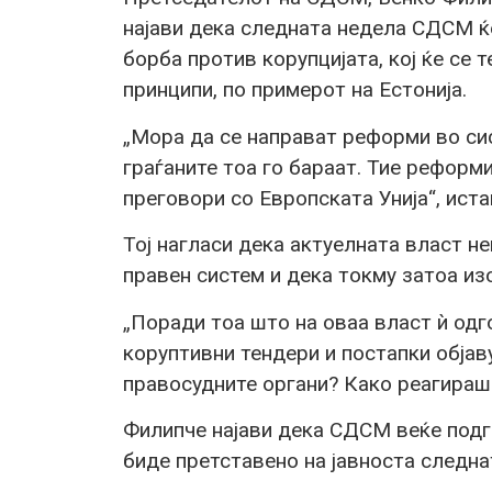
најави дека следната недела СДСМ ќ
борба против корупцијата, кој ќе се 
принципи, по примерот на Естонија.
„Мора да се направат реформи во си
граѓаните тоа го бараат. Тие реформ
преговори со Европската Унија“, ист
Тој нагласи дека актуелната власт н
правен систем и дека токму затоа и
„Поради тоа што на оваа власт ѝ одг
коруптивни тендери и постапки објав
правосудните органи? Како реагираш
Филипче најави дека СДСМ веќе подг
биде претставено на јавноста следна