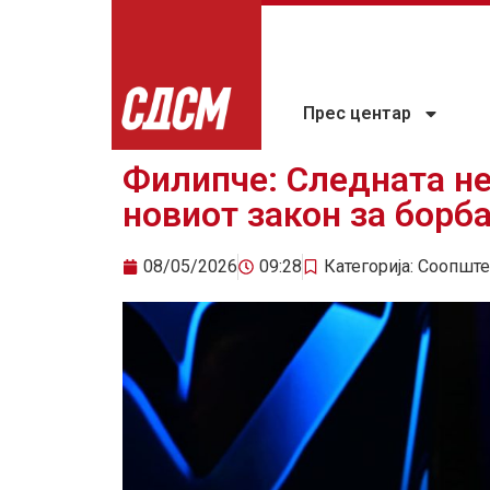
Прес центар
Филипче: Следната н
новиот закон за борб
08/05/2026
09:28
Категорија:
Соопште