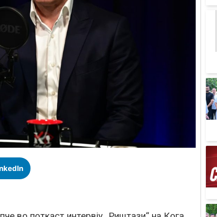
inkedIn
че во поткаст интервју „Риштази“ на Кога