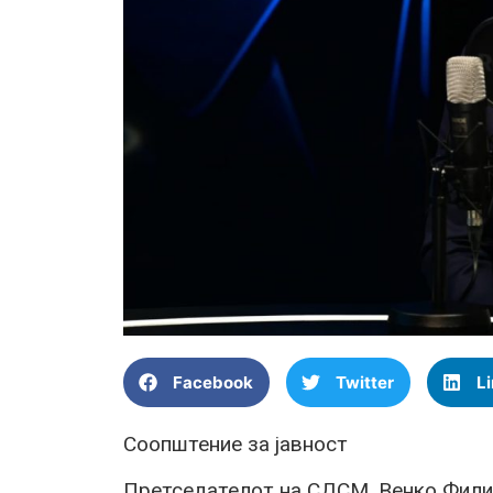
Facebook
Twitter
L
Соопштение за јавност
Претседателот на СДСМ, Венко Филип