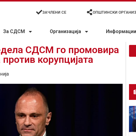
ЗАЧЛЕНИ СЕ
ОПШТИНСКИ ОРГАНИ
За СДСМ
Организација
Информации 
едела СДСМ го промовира
а против корупцијата
нија