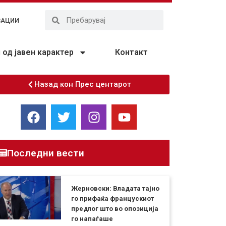
ЗАЦИИ
од јавен карактер
Контакт
Назад кон Прес центарот
Последни вести
Жерновски: Владата тајно
го прифаќа францускиот
предлог што во опозиција
го напаѓаше