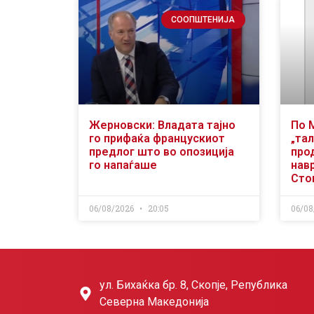
СООПШТЕНИЈА
Жерновски: Владата тајно
По 
го прифаќа францускиот
„тал
предлог што во опозиција
про
го напаѓаше
нав
Сто
06/08/2026
20:05
06/08
ул. Бихаќка бр. 8, Скопје, Република
Северна Македонија