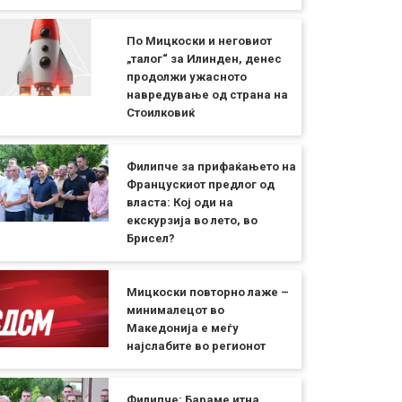
По Мицкоски и неговиот
„талог“ за Илинден, денес
продолжи ужасното
навредување од страна на
Стоилковиќ
Филипче за прифаќањето на
Францускиот предлог од
власта: Кој оди на
екскурзија во лето, во
Брисел?
Мицкоски повторно лаже –
минималецот во
Македонија е меѓу
најслабите во регионот
Филипче: Бараме итна