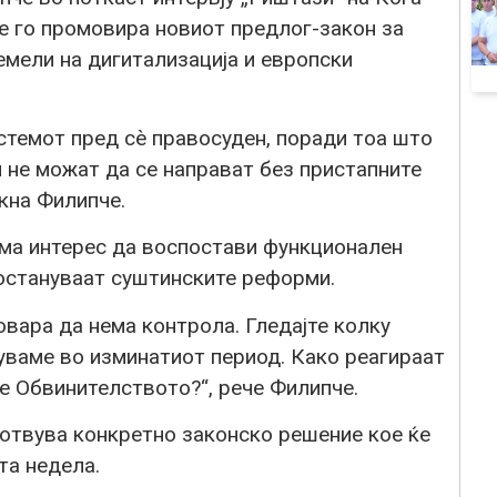
е го промовира новиот предлог-закон за
темели на дигитализација и европски
стемот пред сѐ правосуден, поради тоа што
и не можат да се направат без пристапните
акна Филипче.
ема интерес да воспостави функционален
зостануваат суштинските реформи.
овара да нема контрола. Гледајте колку
уваме во изминатиот период. Како реагираат
е Обвинителството?“, рече Филипче.
отвува конкретно законско решение кое ќе
та недела.