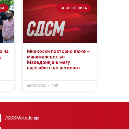
ИИ
СООПШТЕНИЈА
о на
Мицкоски повторно лаже –
д
минималецот во
Македонија е меѓу
најслабите во регионот
06/08/2026
16:51
/SDSMakedonija