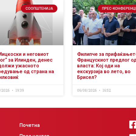
СООПШТЕНИЈА
ПРЕС-КОНФЕРЕНЦ
Мицкоски и неговиот
Филипче за прифаќањет
ог“ за Илинден, денес
Францускиот предлог о
должи ужасното
власта: Кој оди на
редување од страна на
екскурзија во лето, во
илковиќ
Брисел?
/2026
19:39
06/08/2026
16:52
Почетна