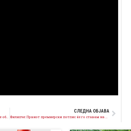
СЛЕДНА ОБЈАВА
Филипче: ВМРО изгуби над 150.000 гласови, затоа се обидуваат да го делат СДСМ
Филипче: Првиот премиерски потпис ќе го ставам на закон против корупција