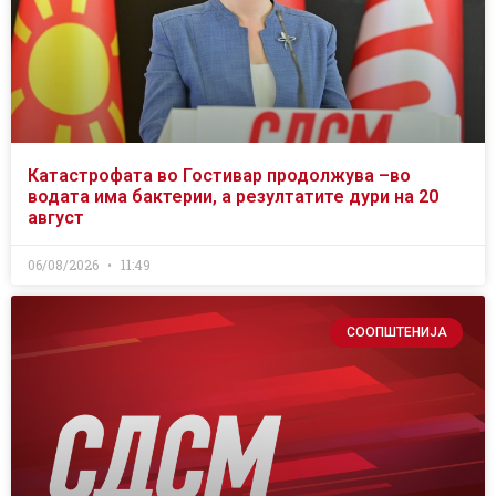
Катастрофата во Гостивар продолжува –во
водата има бактерии, а резултатите дури на 20
август
06/08/2026
11:49
СООПШТЕНИЈА