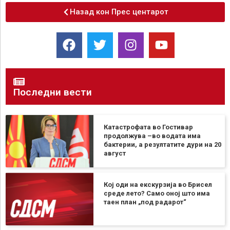
Назад кон Прес центарот
Последни вести
Катастрофата во Гостивар
продолжува –во водата има
бактерии, а резултатите дури на 20
август
Кој оди на екскурзија во Брисел
среде лето? Само оној што има
таен план „под радарот“