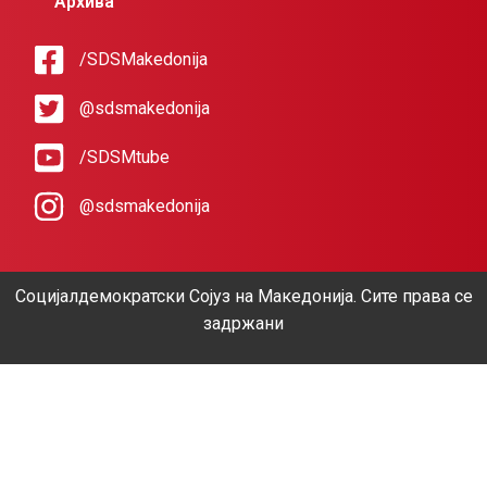
Архива
/SDSMakedonija
@sdsmakedonija
/SDSMtube
@sdsmakedonija
Социјалдемократски Сојуз на Македонија. Сите права се
задржани