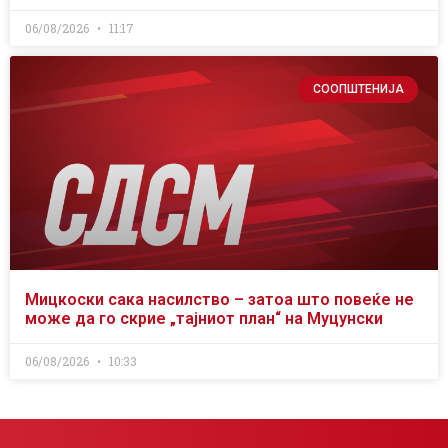
06/08/2026
11:17
СООПШТЕНИЈА
Мицкоски сака насилство – затоа што повеќе не
може да го скрие „тајниот план“ на Муцунски
06/08/2026
10:33