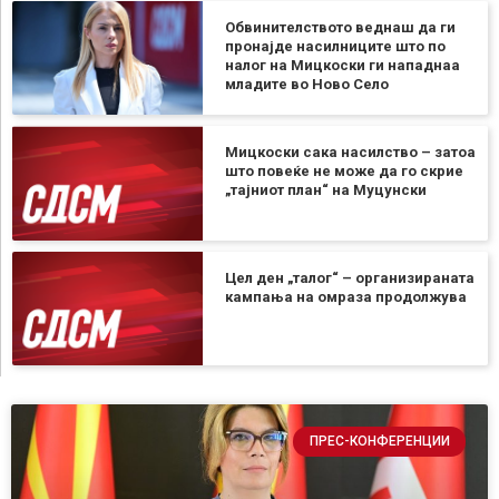
Обвинителството веднаш да ги
пронајде насилниците што по
налог на Мицкоски ги нападнаа
младите во Ново Село
Мицкоски сака насилство – затоа
што повеќе не може да го скрие
„тајниот план“ на Муцунски
Цел ден „талог“ – организираната
кампања на омраза продолжува
ПРЕС-КОНФЕРЕНЦИИ