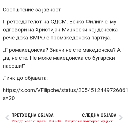
Соопштение за јавност
Претседателот на СДСМ, Венко Филипче, му
одговори на Христијан Мицкоски кој денеска
рече дека ВМРО е промакедонска партија.
„Промакедонска? Значи не сте македонска? А
да, не сте. Не може македонска со бугарски
пасоши!“
Линк до објавата:
https://x.com/VFilipche/status/205451244972686
s=20
ПРЕТХОДНА ОБЈАВА
СЛЕДНА ОБЈАВА
Тендер коалицијата ВМРО-ЗНАМ е најголемиот бугарофилски колектив во историјата на Македонија
Мицкоски повторно му диктира задачи на Обвинителот – Савески треба да си поднесе оставка