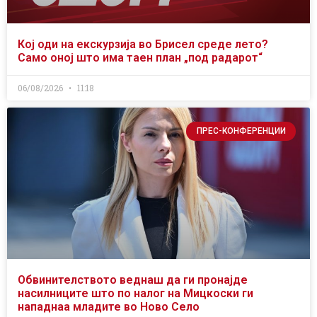
Кој оди на екскурзија во Брисел среде лето?
Само оној што има таен план „под радарот“
06/08/2026
11:18
ПРЕС-КОНФЕРЕНЦИИ
Обвинителството веднаш да ги пронајде
насилниците што по налог на Мицкоски ги
нападнаа младите во Ново Село