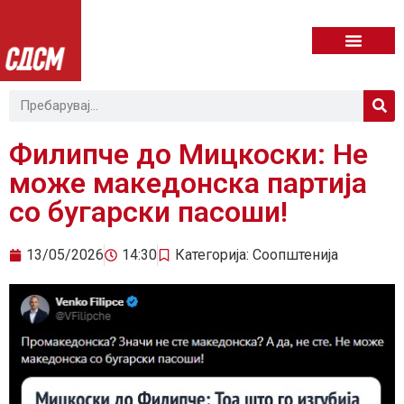
Филипче до Мицкоски: Не
може македонска партија
со бугарски пасоши!
13/05/2026
14:30
Категорија:
Соопштенија