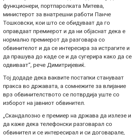
функционери, портпаролката Митева,
министерот за внатрешни работи Панче
Тошковски, кои што се обидуваат да го
оправдаат премиерот и да ни објаснат дека е
нормално премиерот да разговара со
обвинителот и да се интересира за истрагите и
да прашува до каде се и да сугерира како да се
одвиваат“, рече Димитријевиќ.
Тој додаде дека ваквите постапки стануваат
пракса во државата, а сомнежите за влијание
врз обвинителството се потврдија уште со
изборот на јавниот обвинител.
„Скандалозно е премиер на држава да излезе и
да каже дека телефонски разговарал со
обвинител и се интересирал и си договарале,