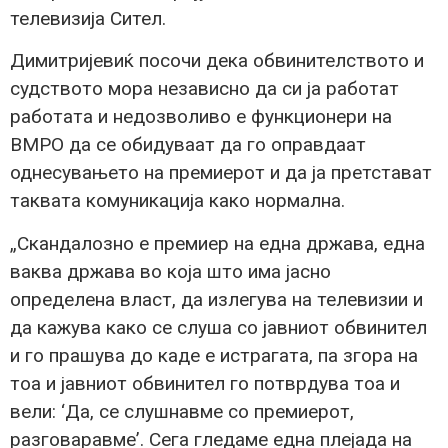
телевизија Сител.
Димитријевиќ посочи дека обвинителството и
судството мора независно да си ја работат
работата и недозволиво е функционери на
ВМРО да се обидуваат да го оправдаат
однесувањето на премиерот и да ја претстават
таквата комуникација како нормална.
„Скандалозно е премиер на една држава, една
ваква држава во која што има јасно
определена власт, да излегува на телевизии и
да кажува како се слуша со јавниот обвинител
и го прашува до каде е истрагата, па згора на
тоа и јавниот обвинител го потврдува тоа и
вели: ‘Да, се слушнавме со премиерот,
разговаравме’. Сега гледаме една плејада на