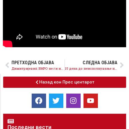
ПРЕТХОДНА ОБЈАВА
СЛЕДНА ОБЈАВА
Димитријевиќ: ВМРО не ги интересира консензус за национални прашања, само крадење од тендери
15 дена до неисполнување на реформската агенда и ветувањата на Мицкоски – алиби нема да добие од СДСМ
Назад кон Прес центарот
Последни вести