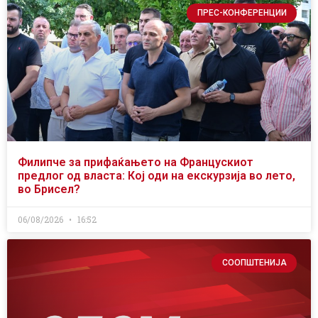
ПРЕС-КОНФЕРЕНЦИИ
Филипче за прифаќањето на Францускиот
предлог од власта: Кој оди на екскурзија во лето,
во Брисел?
06/08/2026
16:52
СООПШТЕНИЈА