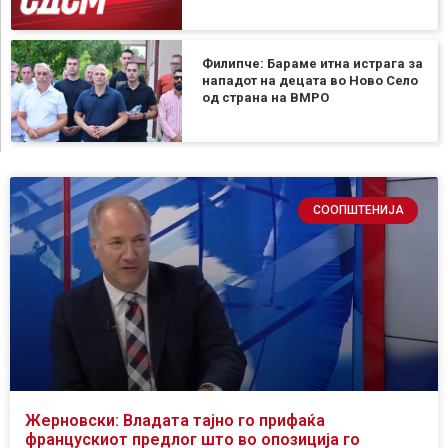
Филипче: Бараме итна истрага за
нападот на децата во Ново Село
од страна на ВМРО
СООПШТЕНИЈА
Жерновски: Владата тајно го прифаќа
францускиот предлог што во опозиција го