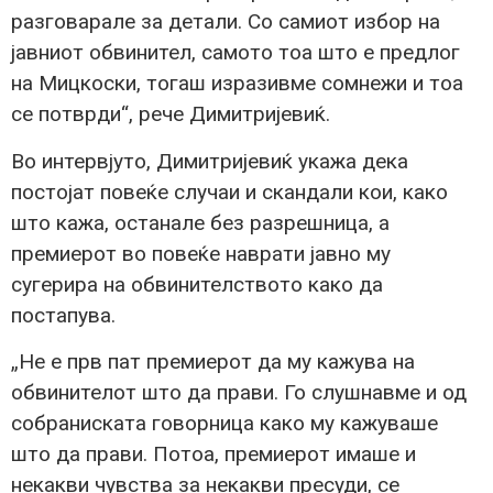
разговарале за детали. Со самиот избор на
јавниот обвинител, самото тоа што е предлог
на Мицкоски, тогаш изразивме сомнежи и тоа
се потврди“, рече Димитријевиќ.
Во интервјуто, Димитријевиќ укажа дека
постојат повеќе случаи и скандали кои, како
што кажа, останале без разрешница, а
премиерот во повеќе наврати јавно му
сугерира на обвинителството како да
постапува.
„Не е прв пат премиерот да му кажува на
обвинителот што да прави. Го слушнавме и од
собраниската говорница како му кажуваше
што да прави. Потоа, премиерот имаше и
некакви чувства за некакви пресуди, се