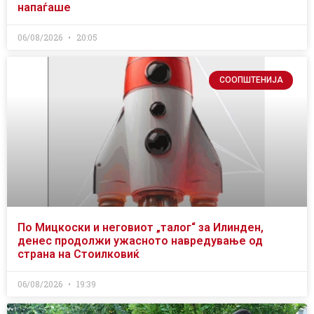
напаѓаше
06/08/2026
20:05
СООПШТЕНИЈА
По Мицкоски и неговиот „талог“ за Илинден,
денес продолжи ужасното навредување од
страна на Стоилковиќ
06/08/2026
19:39