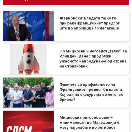
Жерновски: Владата тајно го
прифаќа францускиот предлог
што во опозиција го напаѓаше
По Мицкоски и неговиот „талог“ за
Илинден, денес продолжи
ужасното навредување од страна
на Стоилковиќ
Филипче за прифаќањето на
Францускиот предлог од власта:
Кој оди на екскурзија во лето, во
Брисел?
Мицкоски повторно лаже –
минималецот во Македонија е
меѓу најслабите во регионот