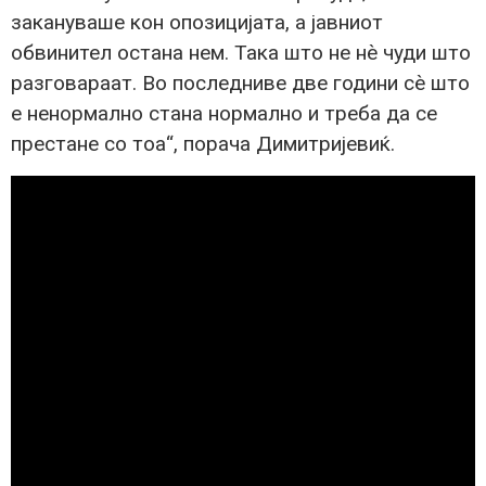
закануваше кон опозицијата, а јавниот
обвинител остана нем. Така што не нѐ чуди што
разговараат. Во последниве две години сѐ што
е ненормално стана нормално и треба да се
престане со тоа“, порача Димитријевиќ.