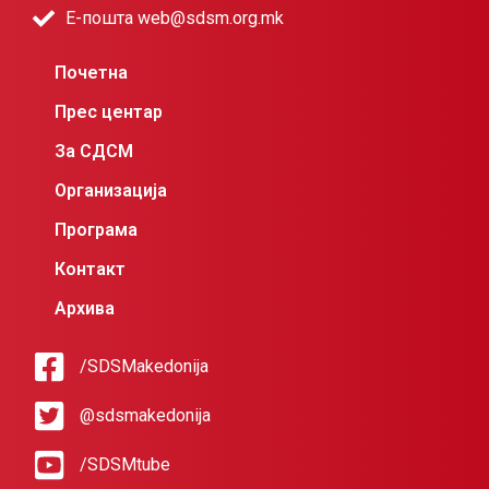
Е-пошта web@sdsm.org.mk
Почетна
Прес центар
За СДСМ
Организација
Програма
Контакт
Архива
/SDSMakedonija
@sdsmakedonija
/SDSMtube