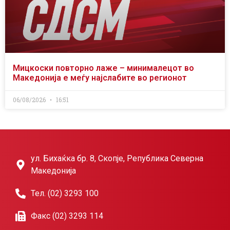
Мицкоски повторно лаже – минималецот во
Македонија е меѓу најслабите во регионот
06/08/2026
16:51
ул. Бихаќка бр. 8, Скопје, Република Северна
Македонија
Тел. (02) 3293 100
Факс (02) 3293 114