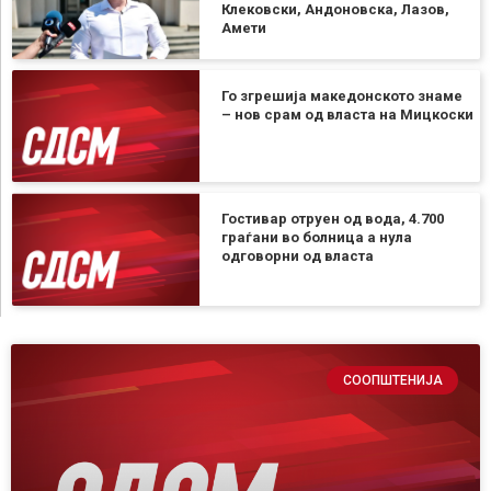
Клековски, Андоновска, Лазов,
Амети
Го згрешија македонското знаме
– нов срам од власта на Мицкоски
Гостивар отруен од вода, 4.700
граѓани во болница а нула
одговорни од власта
СООПШТЕНИЈА