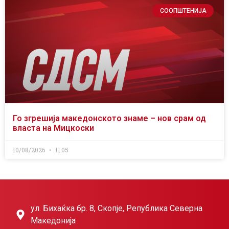
СООПШТЕНИЈА
Го згрешија македонското знаме – нов срам од
власта на Мицкоски
10/08/2026
11:05
ул. Бихаќка бр. 8, Скопје, Република Северна
Македонија