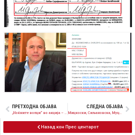
ПРЕТХОДНА ОБЈАВА
СЛЕДНА ОБЈАВА
„Ноќните волци“ во акција – спасување на Орбановата медиумска мрежа
Мицкоски, Сиљановска, Муцунски признаа за македонскиот идентитет, сега треба да признаат и за малцинствата
Назад кон Прес центарот