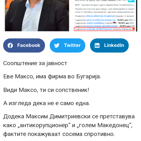
Facebook
Twitter
LinkedIn
Соопштение за јавност
Еве Максо, има фирма во Бугарија.
Види Максо, ти си сопственик!
А изгледа дека не е само една.
Додека Максим Димитриевски се претставува
како „антикорупционер“ и „голем Македонец“,
фактите покажуваат сосема спротивно.