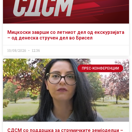
Мицкоски заврши со летниот дел од екскурзијата
– од денеска стручен дел во Брисел
10/08/2026
12:36
ПРЕС-КОНФЕРЕНЦИИ
СДСМ со поддршка за струмичките земјоделци –