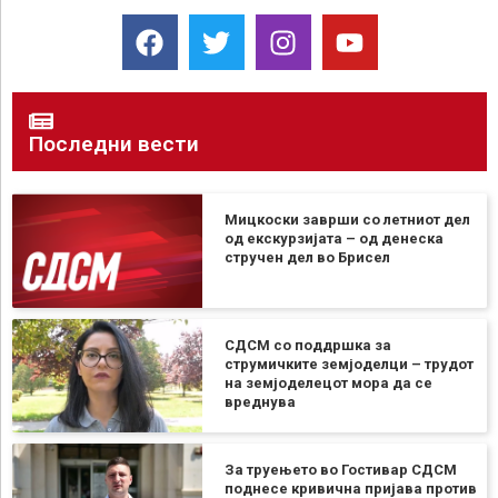
Последни вести
Мицкоски заврши со летниот дел
од екскурзијата – од денеска
стручен дел во Брисел
СДСМ со поддршка за
струмичките земјоделци – трудот
на земјоделецот мора да се
вреднува
За труењето во Гостивар СДСМ
поднесе кривична пријава против