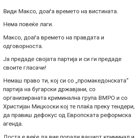
Види Максо, доаѓа времето на вистината.
Нема повеќе лаги.
Максо, доаѓа времето на правдата и
одговорноста.
Ја предаде својата партија и си ги предаде
своите гласачи!
Немаш право ти, кој си со „промакедонската“
партија на бугарски државјани, со
организираната криминална група ВМРО и со
Христијан Мицкоски кој те плаќа преку тендери,
да правиш дефокус од Европската реформска
агенда.
Доста е веќе да вие поради вашиот криминал и