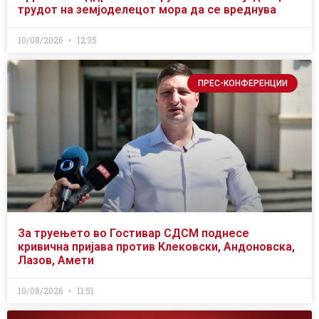
трудот на земјоделецот мора да се вреднува
10/08/2026
12:35
ПРЕС-КОНФЕРЕНЦИИ
За труењето во Гостивар СДСМ поднесе
кривична пријава против Клековски, Андоновска,
Лазов, Амети
10/08/2026
11:51