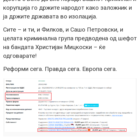
корупција го држите народот како заложник и
ја држите државата во изолација.
Сите – и ти, и Филков, и Сашо Петровски, и
целата криминална група предводена од шефот
на бандата Христијан Мицкоски – ќе
одговарате!
Реформи сега. Правда сега. Европа сега.