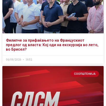
Филипче за прифаќањето на Францускиот
предлог од власта: Кој оди на екскурзија во лето,
во Брисел?
06/08/2026
16:52
СООПШТЕНИЈА