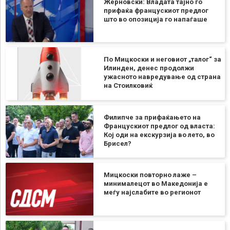
Жерновски: Владата тајно го
прифаќа францускиот предлог
што во опозиција го напаѓаше
По Мицкоски и неговиот „талог“ за
Илинден, денес продолжи
ужасното навредување од страна
на Стоилковиќ
Филипче за прифаќањето на
Францускиот предлог од власта:
Кој оди на екскурзија во лето, во
Брисел?
Мицкоски повторно лаже –
минималецот во Македонија е
меѓу најслабите во регионот