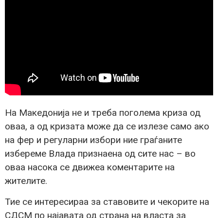
На Македонија не и треба поголема криза од
оваа, а од кризата може да се излезе само ако
на фер и регуларни избори ние граѓаните
избереме Влада признаена од сите нас – во
оваа насока се движеа коментарите на
жителите.
Тие се интересираа за ставовите и чекорите на
СДСМ по најавата од страна на власта за