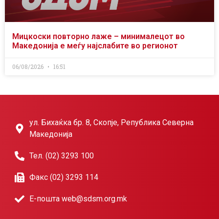
Мицкоски повторно лаже – минималецот во
Македонија е меѓу најслабите во регионот
06/08/2026
16:51
ул. Бихаќка бр. 8, Скопје, Република Северна
Македонија
Тел. (02) 3293 100
Факс (02) 3293 114
Е-пошта web@sdsm.org.mk