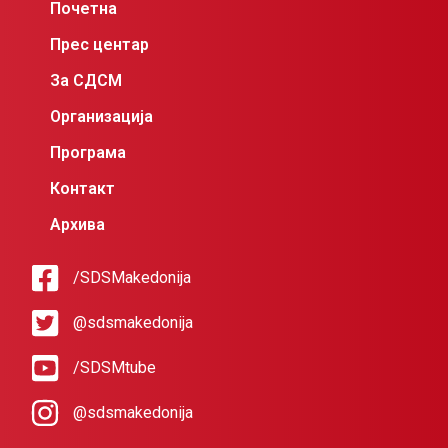
Почетна
Прес центар
За СДСМ
Организација
Програма
Контакт
Архива
/SDSMakedonija
@sdsmakedonija
/SDSMtube
@sdsmakedonija