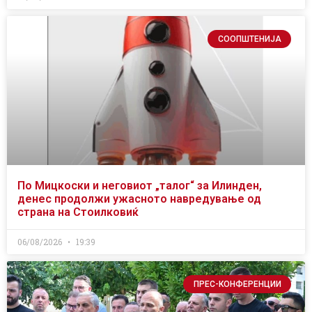
СООПШТЕНИЈА
По Мицкоски и неговиот „талог“ за Илинден,
денес продолжи ужасното навредување од
страна на Стоилковиќ
06/08/2026
19:39
ПРЕС-КОНФЕРЕНЦИИ