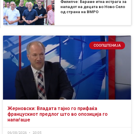
Филипче: Бараме итна истрага за
нападот на децата во Ново Село
од страна на ВМРО
СООПШТЕНИЈА
Жерновски: Владата тајно го прифаќа
францускиот предлог што во опозиција го
напаѓаше
06/08/2026
20:05