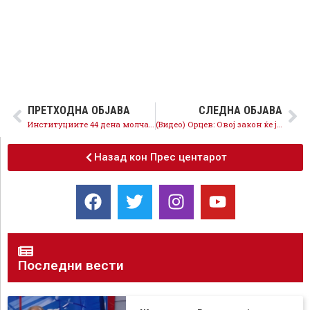
ПРЕТХОДНА ОБЈАВА
СЛЕДНА ОБЈАВА
Институциите 44 дена молчат за милионските приходи на медиумските курири
(Видео) Орцев: Овој закон ќе ја дисциплинира Владата во трошењето на парите на граѓаните
Назад кон Прес центарот
Последни вести