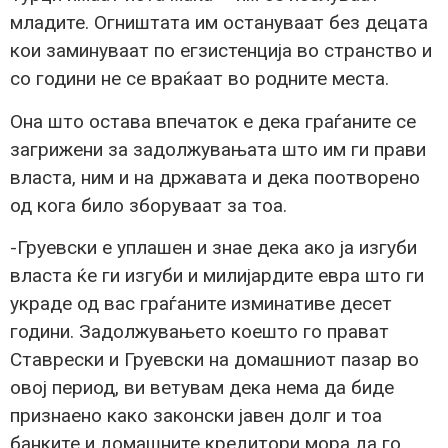
младите. Огништата им остануваат без децата
кои заминуваат по егзистенција во странство и
со години не се враќаат во родните места.
Она што остава впечаток е дека граѓаните се
загрижени за задолжувањата што им ги прави
власта, ним и на државата и дека поотворено
од кога било зборуваат за тоа.
-Груевски е уплашен и знае дека ако ја изгуби
власта ќе ги изгуби и милијардите евра што ги
украде од вас граѓаните изминативе десет
години. Задолжувањето коешто го прават
Ставрески и Груевски на домашниот пазар во
овој период, ви ветувам дека нема да биде
признаено како законски јавен долг и тоа
банките и домашните кредитори мора да го