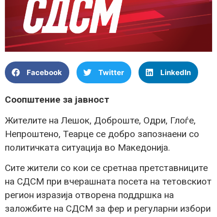
Facebook
Twitter
LinkedIn
Соопштение за јавност
Жителите на Лешок, Доброште, Одри, Глоѓе,
Непроштено, Теарце се добро запознаени со
политичката ситуација во Македонија.
Сите жители со кои се сретнаа претставниците
на СДСМ при вчерашната посета на тетовскиот
регион изразија отворена поддршка на
заложбите на СДСМ за фер и регуларни избори