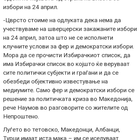
избори на 24 април.
-Цврсто стоиме на одлуката дека нема да
учествуваме на шверцерски закажаните избори
на 24 април, затоа што не се исполнети
клучните услови за фер и демократски избори.
Мора да се прочисти Избирачкиот список, да
има Избирачки список во којшто ќе веруваат
сите политички субјекти и граѓани и да се
обезбеди објективно известување на
медиумите. Само фер и демократски избори се
решение за политичката криза во Македонија,
рече Наумов во разговорите со жителите од
Непроштено.
Луѓето во тетовско, Македонци, Албанци,
Турци имаат иста мака – им се иселуваат