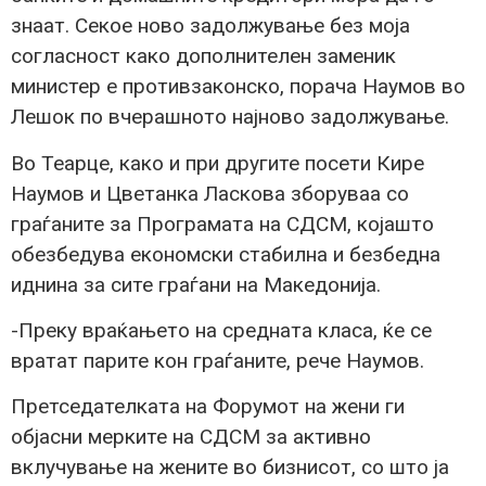
знаат. Секое ново задолжување без моја
согласност како дополнителен заменик
министер е противзаконско, порача Наумов во
Лешок по вчерашното најново задолжување.
Во Теарце, како и при другите посети Кире
Наумов и Цветанка Ласкова зборуваа со
граѓаните за Програмата на СДСМ, којашто
обезбедува економски стабилна и безбедна
иднина за сите граѓани на Македонија.
-Преку враќањето на средната класа, ќе се
вратат парите кон граѓаните, рече Наумов.
Претседателката на Форумот на жени ги
објасни мерките на СДСМ за активно
вклучување на жените во бизнисот, со што ја