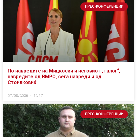
ПРЕС-КОНФЕРЕНЦИИ
По навредите на Мицкоски и неговиот „талог“,
навредите од ВМРО, сега навреди и од
Стоилковиќ
07/08/2026
12:47
ПРЕС-КОНФЕРЕНЦИИ