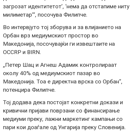
загрозат идентитетот’, ‘нема да отстапиме ниту
милиметар’“, посочува Филипче.
Во интервјуто тој зборува и за влијанието на
Орбан врз медиумскиот простор во
Македонија, посочувајќи ги извештаите на
OCCRP и BIRN.
„Петер Шац и Агнеш Адамик контролираат
околу 40% од медиумскиот пазар во
Македонија. Тоа е директна врска со Орбан“,
потенцира Филипче.
Тој додава дека постојат конкретни докази и
кривични пријави поврзани со финансирање
медиуми преку, лажни маркетинг кампањи со
пари кои доаѓале од Унгарија преку Словенија.