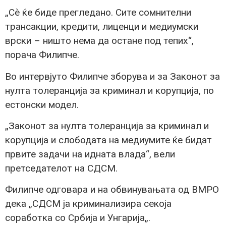
„Сѐ ќе биде прегледано. Сите сомнителни
трансакции, кредити, лиценци и медиумски
врски – ништо нема да остане под тепих“,
порача Филипче.
Во интервјуто Филипче зборува и за Законот за
нулта толеранција за криминал и корупција, по
естонски модел.
„Законот за нулта толеранција за криминал и
корупција и слободата на медиумите ќе бидат
првите задачи на идната влада“, вели
претседателот на СДСМ.
Филипче одговара и на обвинувањата од ВМРО
дека „СДСМ ја криминализира секоја
соработка со Србија и Унгарија„.