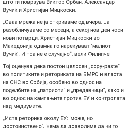
што ги поврзува Виктор Орбан, Александар
Вучиќ и Христијан Мицкоски.
„Оваа мрежа не ја откриваме од вчера. Ја
разобличуваме со месеци, а секој нов ден носи
нови потврди. Христијан Мицкоски во
Македонија одамна го нарекуваат ‘малиот
Вучиќ’. И тоа не е случајно“, вели Филипче.
Тој оценува дека постои целосен „copy-paste“
во политиките и реториката на ВМРО и власта
на СНС во Србија, особено во однос на
поделбите на „патриоти“ и „предавници“, како и
во однос на кампањите против ЕУ и контролата
над медиумите.
„Иста реторика околу ЕУ: ‘може, но
достоинствено’, ‘нема да дозволиме да ни го