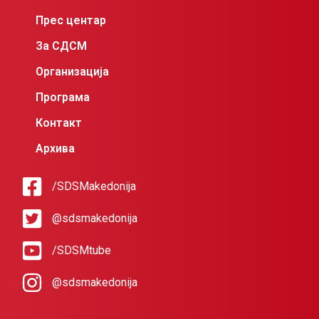
Прес центар
За СДСМ
Организација
Програма
Контакт
Архива
/SDSMakedonija
@sdsmakedonija
/SDSMtube
@sdsmakedonija