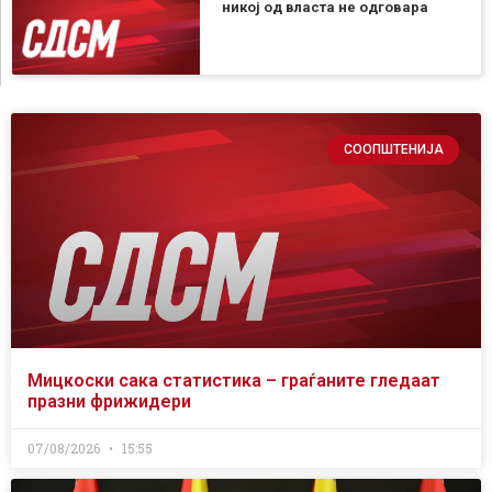
никој од власта не одговара
СООПШТЕНИЈА
Мицкоски сака статистика – граѓаните гледаат
празни фрижидери
07/08/2026
15:55