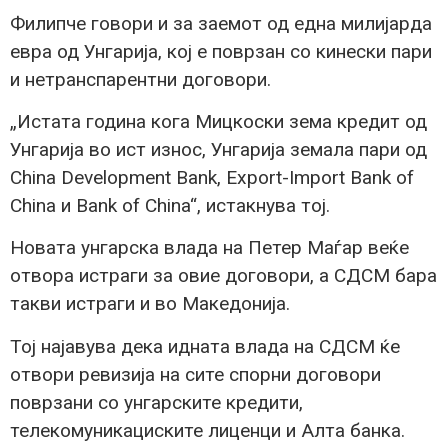
Филипче говори и за заемот од една милијарда
евра од Унгарија, кој е поврзан со кинески пари
и нетранспарентни договори.
„Истата година кога Мицкоски зема кредит од
Унгарија во ист износ, Унгарија земала пари од
China Development Bank, Export-Import Bank of
China и Bank of China“, истакнува тој.
Новата унгарска влада на Петер Маѓар веќе
отвора истраги за овие договори, а СДСМ бара
такви истраги и во Македонија.
Тој најавува дека идната влада на СДСМ ќе
отвори ревизија на сите спорни договори
поврзани со унгарските кредити,
телекомуникациските лиценци и Алта банка.