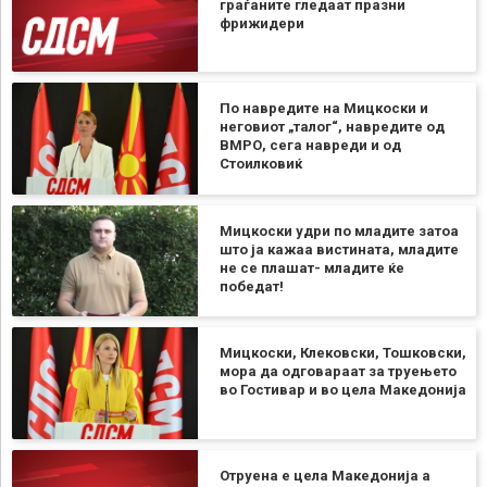
граѓаните гледаат празни
фрижидери
По навредите на Мицкоски и
неговиот „талог“, навредите од
ВМРО, сега навреди и од
Стоилковиќ
Мицкоски удри по младите затоа
што ја кажаа вистината, младите
не се плашат- младите ќе
победат!
Мицкоски, Клековски, Тошковски,
мора да одговараат за труењето
во Гостивар и во цела Македонија
Отруена е цела Македонија а