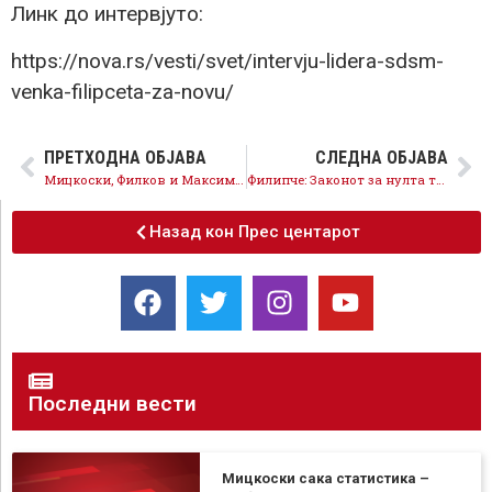
Линк до интервјуто:
https://nova.rs/vesti/svet/intervju-lidera-sdsm-
venka-filipceta-za-novu/
ПРЕТХОДНА ОБЈАВА
СЛЕДНА ОБЈАВА
Мицкоски, Филков и Максим – наместо дефокус, испратете ги документите за Груевски
Филипче: Законот за нулта толеранција за корупција и слободата на медиумите ќе бидат првите задачи на новата влада
Назад кон Прес центарот
Последни вести
Мицкоски сака статистика –