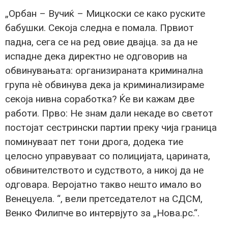
„Орбан – Вучиќ – Мицкоски се како руските
бабушки. Секоја следна е помала. Првиот
падна, сега се на ред овие двајца. за да не
испадне дека директно не одговорив на
обвинувањата: организираната криминална
група нè обвинува дека ја криминализираме
секоја нивна соработка? Ќе ви кажам две
работи. Прво: Не знам дали некаде во светот
постојат сестрински партии преку чија граница
поминуваат пет тони дрога, додека тие
целосно управуваат со полицијата, царината,
обвинителството и судството, а никој да не
одговара. Веројатно такво нешто имало во
Венецуела. “, вели претседателот на СДСМ,
Венко Филипче во интервјуто за „Нова.рс.“.