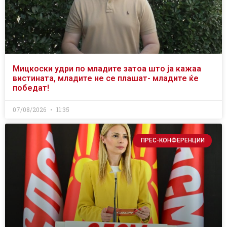
Мицкоски удри по младите затоа што ја кажаа
вистината, младите не се плашат- младите ќе
победат!
07/08/2026
11:35
ПРЕС-КОНФЕРЕНЦИИ