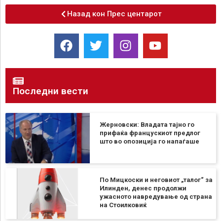
Назад кон Прес центарот
Последни вести
Жерновски: Владата тајно го
прифаќа францускиот предлог
што во опозиција го напаѓаше
По Мицкоски и неговиот „талог“ за
Илинден, денес продолжи
ужасното навредување од страна
на Стоилковиќ