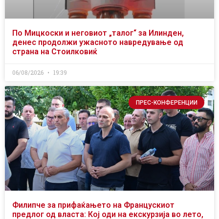
По Мицкоски и неговиот „талог“ за Илинден,
денес продолжи ужасното навредување од
страна на Стоилковиќ
06/08/2026
19:39
ПРЕС-КОНФЕРЕНЦИИ
Филипче за прифаќањето на Францускиот
предлог од власта: Кој оди на екскурзија во лето,