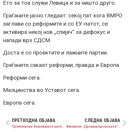
Ето за тоа служи Левица и за ништо друго.
Граѓаните јасно гледаат: секој пат кога ВМРО
заглави со реформите и со ЕУ-патот, се
активира некој нов „спијач“ за дефокус и
напади врз СДСМ.
Доста е со проектите и лажните партии.
Граѓаните сакаат реформи, правда и Европа.
Реформи сега.
Малцинства во Уставот сега.
Европа сега.
ПРЕТХОДНА ОБЈАВА
СЛЕДНА ОБЈАВА
Тренчевска: Ранливите категории на граѓани се најпогодени од кризата, СДСМ бара финансиска поддршка
Филипче: „Промакедонската“ партија на Мицкоски, во која половина имаат бугарски пасоши, не сака да биде македонска