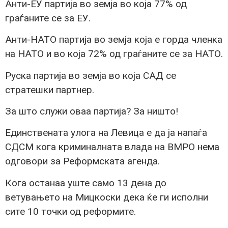
Анти-ЕУ партија во земја во која 77% од
граѓаните се за ЕУ.
Анти-НАТО партија во земја која е горда членка
на НАТО и во која 72% од граѓаните се за НАТО.
Руска партија во земја во која САД се
стратешки партнер.
За што служи оваа партија? За ништо!
Единствената улога на Левица е да ја напаѓа
СДСМ кога криминалната влада на ВМРО нема
одговори за Реформската агенда.
Кога останаа уште само 13 дена до
ветувањето на Мицкоски дека ќе ги исполни
сите 10 точки од реформите.