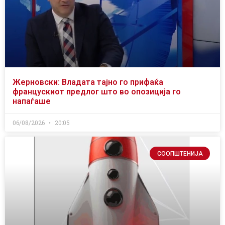
Жерновски: Владата тајно го прифаќа
францускиот предлог што во опозиција го
напаѓаше
06/08/2026
20:05
СООПШТЕНИЈА