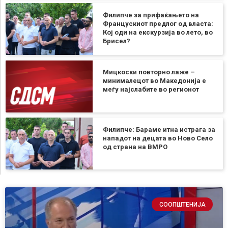
Филипче за прифаќањето на
Францускиот предлог од власта:
Кој оди на екскурзија во лето, во
Брисел?
Мицкоски повторно лаже –
минималецот во Македонија е
меѓу најслабите во регионот
Филипче: Бараме итна истрага за
нападот на децата во Ново Село
од страна на ВМРО
СООПШТЕНИЈА