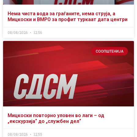
Нема чиста вода за граѓаните, нема струја, а
Мицкоски и ВМРО за профит туркаат дата центри
08/08/2026
12:56
СООПШТЕНИЈА
Мицкоски повторно уловен во лаги – од
„екскурзија“ до „службен дел“
08/08/2026
12:55