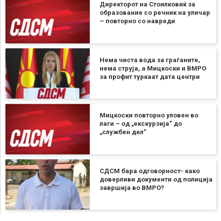
Директорот на Стоилковиќ за
образование со речник на уличар
– повторно со навреди
Нема чиста вода за граѓаните,
нема струја, а Мицкоски и ВМРО
за профит туркаат дата центри
Мицкоски повторно уловен во
лаги – од „екскурзија“ до
„службен дел“
СДСМ бара одговорност- како
доверливи документи од полиција
завршија во ВМРО?