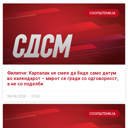
СООПШТЕНИЈА
Филипче: Карпалак не смее да биде само датум
во календарот – мирот се гради со одговорност,
а не со поделби
08/08/2026
15:24
СООПШТЕНИЈА