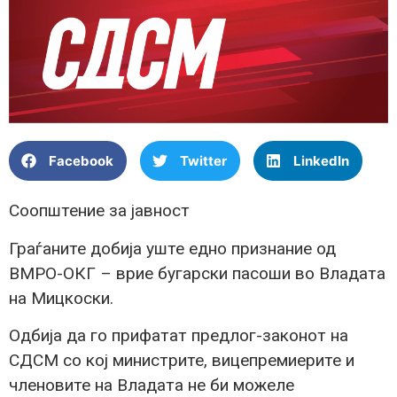
Facebook
Twitter
LinkedIn
Соопштение за јавност
Граѓаните добија уште едно признание од
ВМРО-ОКГ – врие бугарски пасоши во Владата
на Мицкоски.
Одбија да го прифатат предлог-законот на
СДСМ со кој министрите, вицепремиерите и
членовите на Владата не би можеле