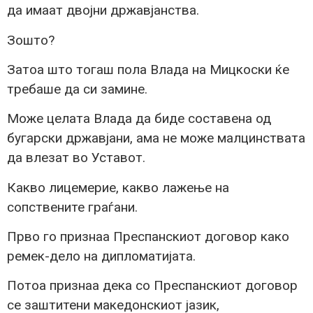
да имаат двојни државјанства.
Зошто?
Затоа што тогаш пола Влада на Мицкоски ќе
требаше да си замине.
Може целата Влада да биде составена од
бугарски државјани, ама не може малцинствата
да влезат во Уставот.
Какво лицемерие, какво лажење на
сопствените граѓани.
Прво го признаа Преспанскиот договор како
ремек-дело на дипломатијата.
Потоа признаа дека со Преспанскиот договор
се заштитени македонскиот јазик,