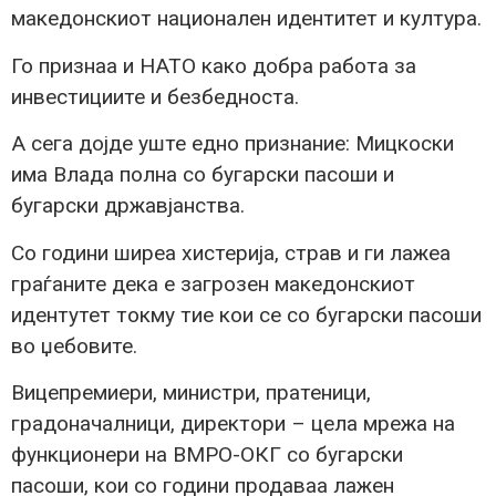
македонскиот национален идентитет и култура.
Го признаа и НАТО како добра работа за
инвестициите и безбедноста.
А сега дојде уште едно признание: Мицкоски
има Влада полна со бугарски пасоши и
бугарски државјанства.
Со години ширеа хистерија, страв и ги лажеа
граѓаните дека е загрозен македонскиот
идентутет токму тие кои се со бугарски пасоши
во џебовите.
Вицепремиери, министри, пратеници,
градоначалници, директори – цела мрежа на
функционери на ВМРО-ОКГ со бугарски
пасоши, кои со години продаваа лажен