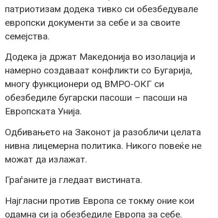
патриотизам додека тивко си обезбедувале
европски документи за себе и за своите
семејства.
Додека ја држат Македонија во изолација и
намерно создаваат конфликти со Бугарија,
многу функционери од ВМРО-ОКГ си
обезбедиле бугарски пасоши – пасоши на
Европската Унија.
Одбивањето на Законот ја разобличи целата
нивна лицемерна политика. Никого повеќе не
можат да излажат.
Граѓаните ја гледаат вистината.
Најгласни против Европа се токму оние кои
одамна си ја обезбедиле Европа за себе.