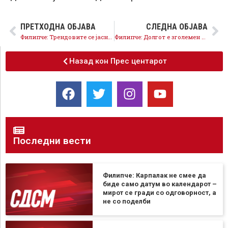
ПРЕТХОДНА ОБЈАВА
СЛЕДНА ОБЈАВА
Филипче: Трендовите се јасни ВМРО губи гласови а СДСМ расте
Филипче: Долгот е зголемен за 2 милијарди евра, инвестициите се намалени
Назад кон Прес центарот
Последни вести
Филипче: Карпалак не смее да
биде само датум во календарот –
мирот се гради со одговорност, а
не со поделби