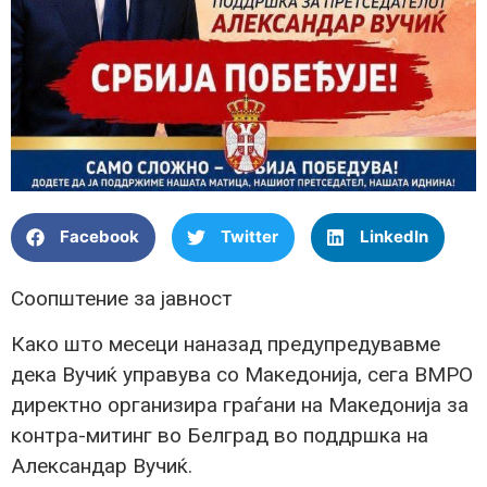
Facebook
Twitter
LinkedIn
Соопштение за јавност
Како што месеци наназад предупредувавме
дека Вучиќ управува со Македонија, сега ВМРО
директно организира граѓани на Македонија за
контра-митинг во Белград во поддршка на
Александар Вучиќ.