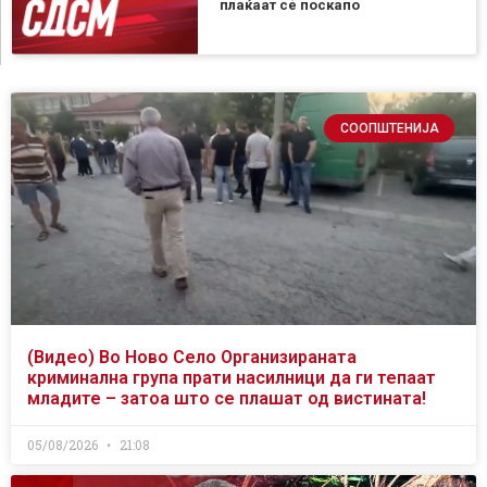
плаќаат сѐ поскапо
СООПШТЕНИЈА
(Видео) Во Ново Село Организираната
криминална група прати насилници да ги тепаат
младите – затоа што се плашат од вистината!
05/08/2026
21:08