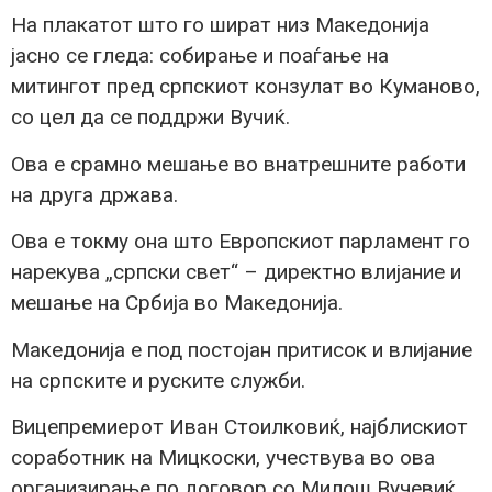
На плакатот што го шират низ Македонија
јасно се гледа: собирање и поаѓање на
митингот пред српскиот конзулат во Куманово,
со цел да се поддржи Вучиќ.
Ова е срамно мешање во внатрешните работи
на друга држава.
Ова е токму она што Европскиот парламент го
нарекува „српски свет“ – директно влијание и
мешање на Србија во Македонија.
Македонија е под постојан притисок и влијание
на српските и руските служби.
Вицепремиерот Иван Стоилковиќ, најблискиот
соработник на Мицкоски, учествува во ова
организирање по договор со Милош Вучевиќ