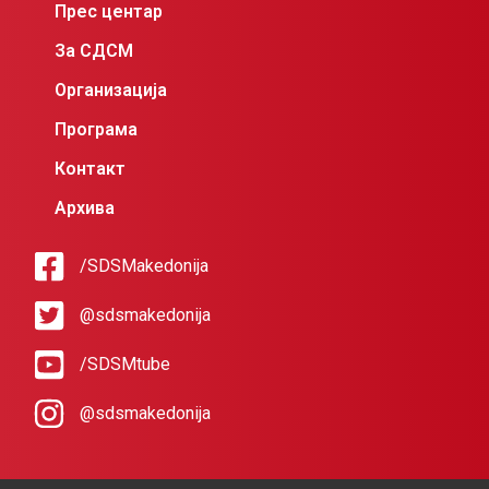
Прес центар
За СДСМ
Организација
Програма
Контакт
Архива
/SDSMakedonija
@sdsmakedonija
/SDSMtube
@sdsmakedonija