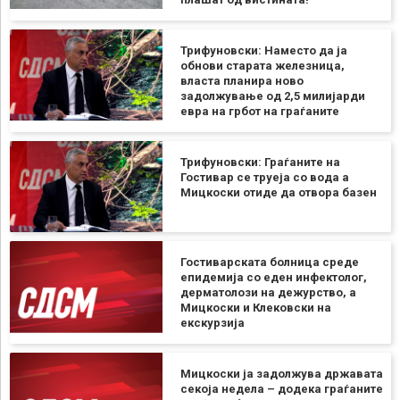
Трифуновски: Наместо да ја
обнови старата железница,
власта планира ново
задолжување од 2,5 милијарди
евра на грбот на граѓаните
Трифуновски: Граѓаните на
Гостивар се труеја со вода а
Мицкоски отиде да отвора базен
Гостиварската болница среде
епидемија со еден инфектолог,
дерматолози на дежурство, а
Мицкоски и Клековски на
екскурзија
Мицкоски ја задолжува државата
секоја недела – додека граѓаните