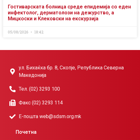
Гостиварската болница среде епидемија со еден
инфектолог, дерматолози на дежурство, а
Мицкоски и Клековски на екскурзија
05/08/2026
18:42
ул. Бихаќка бр. 8, Скопје, Република Северна
Македонија
Тел. (02) 3293 100
Факс (02) 3293 114
Е-пошта web@sdsm.org.mk
Почетна