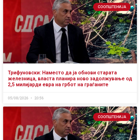
СООПШТЕНИЈА
Трифуновски: Наместо да ја обнови старата
железница, власта планира ново задолжување од
2,5 милијарди евра на грбот на граѓаните
05/08/2026
20:56
СООПШТЕНИЈА