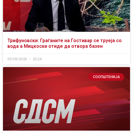
Трифуновски: Граѓаните на Гостивар се труеја со
вода а Мицкоски отиде да отвора базен
05/08/2026
20:24
СООПШТЕНИЈА