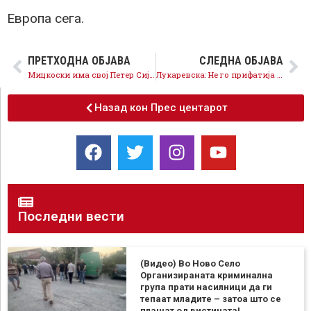
Европа сега.
ПРЕТХОДНА ОБЈАВА
СЛЕДНА ОБЈАВА
Мицкоски има свој Петер Сијарто, како Орбан – се вика Иван Стоилковиќ
Лукаревска: Не го прифатија законот за двојни државјанства, затоа што пола влада им е со бугарски пасоши
Назад кон Прес центарот
Последни вести
(Видео) Во Ново Село
Организираната криминална
група прати насилници да ги
тепаат младите – затоа што се
плашат од вистината!