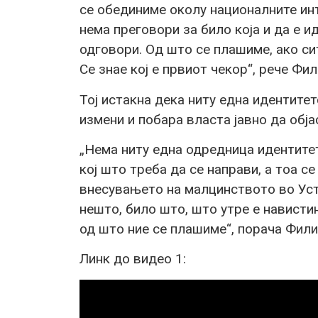
се обединиме околу националните ин
нема преговори за било која и да е и
одговори. Од што се плашиме, ако си
Се знае кој е првиот чекор“, рече Фил
Тој истакна дека ниту една идентите
измени и побара власта јавно да обја
„Нема ниту една одредница идентитет
кој што треба да се направи, а тоа се
внесувањето на малцинството во Уст
нешто, било што, што утре е нависти
од што ние се плашиме“, порача Фили
Линк до видео 1: