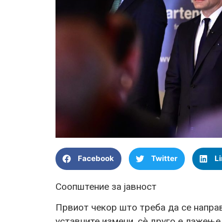
Facebook
Twitter
L
Соопштение за јавност
Првиот чекор што треба да се напра
уставните измени, сè друго е лажење