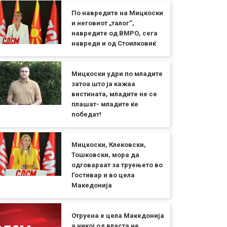
По навредите на Мицкоски
и неговиот „талог“,
навредите од ВМРО, сега
навреди и од Стоилковиќ
Мицкоски удри по младите
затоа што ја кажаа
вистината, младите не се
плашат- младите ќе
победат!
Мицкоски, Клековски,
Тошковски, мора да
одговараат за труењето во
Гостивар и во цела
Македонија
Отруена е цела Македонија
а никој од власта не