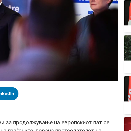
inkedIn
ви за продолжување на европскиот пат се
 на граѓаните, порача претседателот на