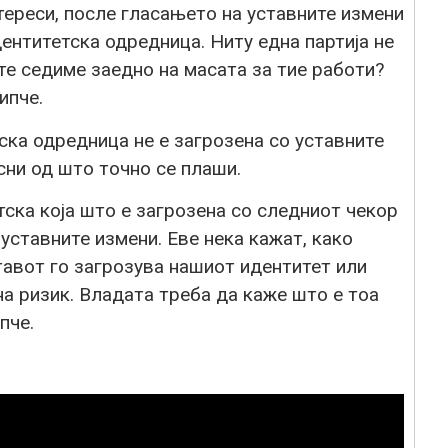
тереси, после гласањето на уставните измени
дентитетска одредница. Ниту една партија не
те седиме заедно на масата за тие работи?
ипче.
тска одредница не е загрозена со уставните
сни од што точно се плаши.
ска која што е загрозена со следниот чекор
 уставните измени. Еве нека кажат, како
авот го загрозува нашиот идентитет или
на ризик. Владата треба да каже што е тоа
пче.