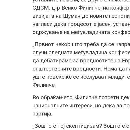
СДСМ, д-р Венко Филипче, на конфер
визијата на Шуман до новите геополи
нагласи дека процесот е јасен, устав
одржување на меѓувладината конфер
„Првиот чекор што треба да се направ
случи следната меѓувладина конферен
да дебатираме за вредностите на Евр
општествените вредности. Нема да ги
уште повеќе ќе се иселуваат младите
Филипче.
Во обраќањето, Филипче потсети де
националните интереси, но дека за т
партија.
„Зошто е тој скептицизам? Зошто е 