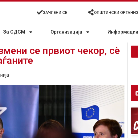
ЗАЧЛЕНИ СЕ
ОПШТИНСКИ ОРГАНИ
За СДСМ
Организација
Информации 
змени се првиот чекор, сè
аѓаните
нија