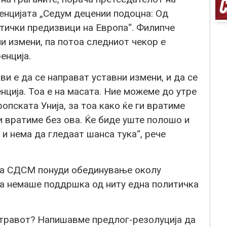
енцијата „Седум децении подоцна: Од
тички предизвици на Европа“. Филипче
ни измени, па потоа следниот чекор е
енција.
и е да се направат уставни измени, и да се
ција. Тоа е на масата. Ние можеме до утре
опската Унија, за тоа како ќе ги вратиме
 вратиме без ова. Ќе биде уште полошо и
 и нема да гледаат шанса тука“, рече
ка СДСМ понуди обединување околу
оа немаше поддршка од ниту една политичка
стравот? Напишавме предлог-резолуција да