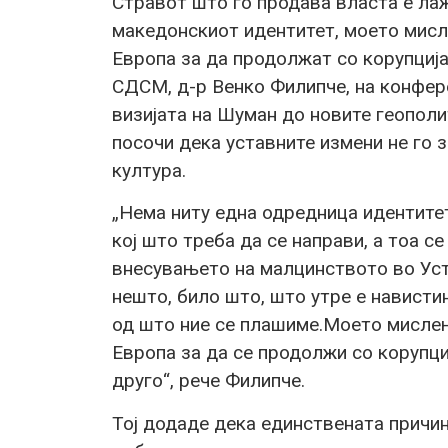
Стравот што го продава власта е лаж
македонскиот идентитет, моето мисл
Европа за да продолжат со корупција
СДСМ, д-р Венко Филипче, на конфер
визијата на Шуман до новите геополи
посочи дека уставните измени не го 
култура.
„Нема ниту една одредница идентитет
кој што треба да се направи, а тоа се
внесувањето на малцинството во Уст
нешто, било што, што утре е нависти
од што ние се плашиме.Моето мислењ
Европа за да се продолжи со корупци
друго“, рече Филипче.
Тој додаде дека единствената причи