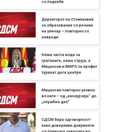
со поделби
Директорот на Стоилковиќ
за образование со речник
на уличар – повторно со
навреди
Нема чиста вода за
граѓаните, нема струја, а
Мицкоски и ВМРО за профит
туркаат дата центри
Мицкоски повторно уловен
во лаги – од „екскурзија“ до
„службен дел“
СДСМ бара одговорност-
како доверливи документи
од полиција завршија во