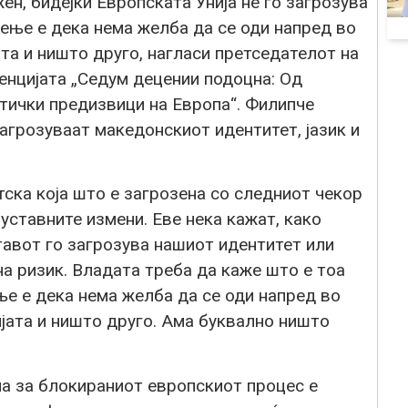
ен, бидејќи Европската Унија не го загрозува
ење е дека нема желба да се оди напред во
та и ништо друго, нагласи претседателот на
енцијата „Седум децении подоцна: Од
тички предизвици на Европа“. Филипче
загрозуваат македонскиот идентитет, јазик и
ска која што е загрозена со следниот чекор
 уставните измени. Еве нека кажат, како
авот го загрозува нашиот идентитет или
на ризик. Владата треба да каже што е тоа
е е дека нема желба да се оди напред во
јата и ништо друго. Ама буквално ништо
на за блокираниот европскиот процес е