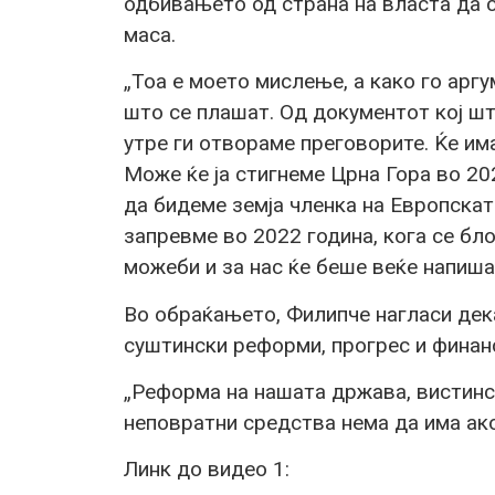
одбивањето од страна на власта да 
маса.
„Тоа е моето мислење, а како го арг
што се плашат. Од документот кој што
утре ги отвораме преговорите. Ќе и
Може ќе ја стигнеме Црна Гора во 202
да бидеме земја членка на Европската
запревме во 2022 година, кога се бл
можеби и за нас ќе беше веќе напиша
Во обраќањето, Филипче нагласи дека
суштински реформи, прогрес и финан
„Реформа на нашата држава, вистинск
неповратни средства нема да има ако
Линк до видео 1: