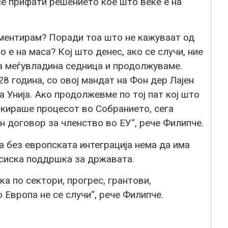
се прифати решението кое што веќе е на
ументирам? Поради тоа што не кажуваат од
 е на маса? Кој што денес, ако се случи, ние
ма меѓувладина седница и продолжуваме.
8 година, со овој мандат на Фон дер Лајен
 Унија. Ако продолжевме по тој пат кој што
окираше процесот во Собранието, сега
н договор за членство во ЕУ“, рече Филипче.
 без европската интеграција нема да има
сиска поддршка за државата.
а по сектори, прогрес, грантови,
 Европа не се случи“, рече Филипче.