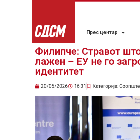
Прес центар
Филипче: Стравот што
лажен – ЕУ не го заг
идентитет
20/05/2026
16:31
Категорија:
Соопште