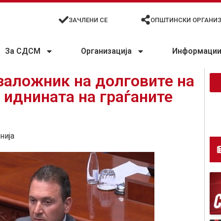
ЗАЧЛЕНИ СЕ
ОПШТИНСКИ ОРГАНИ
За СДСМ
Организација
Информации 
заложник на долговите на
 иднината на граѓаните
нија