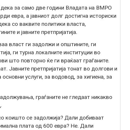
 дека за само две години Владата на ВМРО
рди евра, а јавниот долг достигна историски
дека со ваквите политики власта,
ните и јавните претпријатија.
ваа власт ги задолжи и општините, ги
тија, ги турна локалните институции во
ви што повторно ќе ги враќаат граѓаните.
т. Јавните претпријатија тонат во долгови и
 основни услуги, за водовод, за хигиена, за
 задолжувања, граѓаните не гледаат никакво
.
 со коишто се задолжија? Дали добиваат
имална плата од 600 евра? Не. Дали