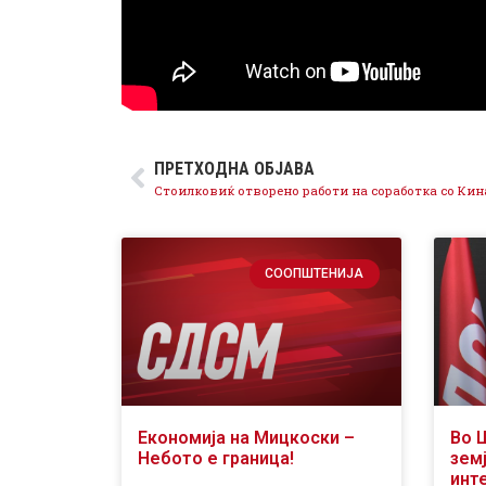
ПРЕТХОДНА ОБЈАВА
СООПШТЕНИЈА
Економија на Мицкоски –
Во 
Небото е граница!
земј
инт