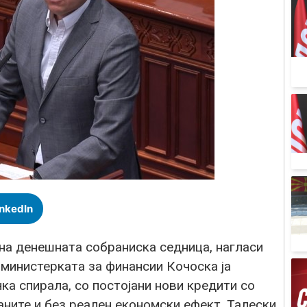
inkedIn
на денешната собраниска седница, нагласи
министерката за финансии Кочоска ја
а спирала, со постојани нови кредити со
ѓаните и без реален економски ефект. Талески