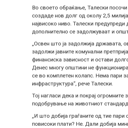
Во своето обраќање, Талески посочи
создаде нов долг од околу 2,5 милија
највисоко ниво. Талески предупреди 
дополнително се задолжуваат и општи
„Освен што ја задолжија државата, о
задолжи јавните комунални претприја
финансиска зависност и остави долго
Денес многу општини не функционираа
се во комплетен колапс. Нема пари за
инфраструктура“, рече Талески.
Тој нагласи дека и покрај огромните
подобрување на животниот стандард
„И што добија граѓаните од тие пари
повисоки плати? Не. Дали добија мин