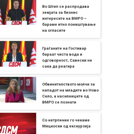
Во Штип се распродава
земјата за бизнис
интересите на ВМРО –
бараме итно поништување
на огласите
Граѓаните на Гостивар
бараат чиста вода и
одговорност, Савески не
сака да реагира
Обвинителството молчи за
нападот на младите во Ново
Село, а насилниците од
ВМРО се познати
Со нетрпение го чекаме
Мицкоски од екскурзија