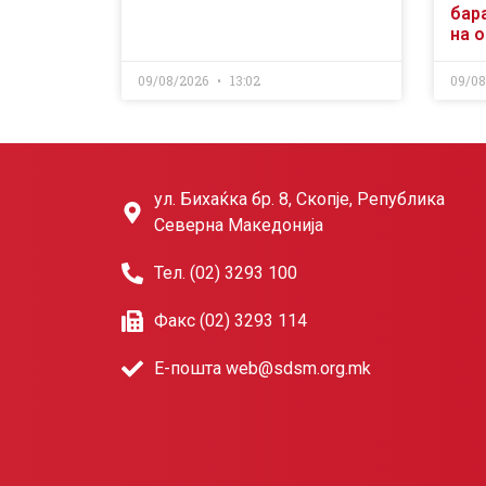
бар
на 
09/08/2026
13:02
09/0
ул. Бихаќка бр. 8, Скопје, Република
Северна Македонија
Тел. (02) 3293 100
Факс (02) 3293 114
Е-пошта web@sdsm.org.mk