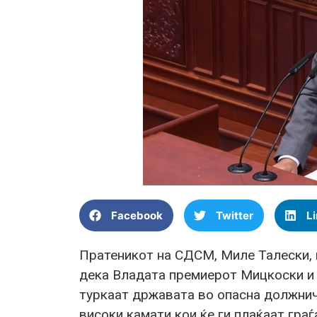
Facebook
Twitter
L
Пратеникот на СДСМ, Миле Талески, 
дека Владата премиерот Мицкоски и 
туркаат државата во опасна должничк
високи камати кои ќе ги плаќаат гра