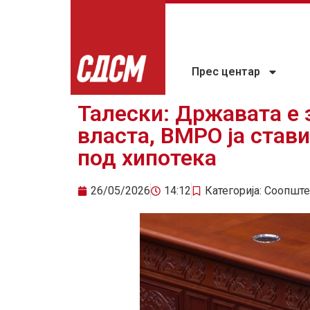
Прес центар
Талески: Државата е 
власта, ВМРО ја стави
под хипотека
26/05/2026
14:12
Категорија:
Соопште