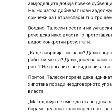
земјоделците добија повеќе субвенци
Не. Но затоа добиваат нови задолжув
сомнежи за нетранспарентно трошење
Воедно, Талески посети и на унгарски
рече дека иако власта го претставув
видоа конкретни резултати.
„Каде завршија тие пари? Дали заврш
работни места? Дали донесоа капита
раст? Не,граѓаните не видоа никаква
Притоа, Талески порача дека иднинат
хипотека поради неодговорното упра
власта.
„Македонија не смее да стане држав
бараме целосна транспарентност за се