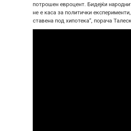
потрошен евроцент. Бидејќи народнит
не е каса за политички експерименти,
ставена под хипотека“, порача Талеск