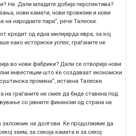
и? Не. Дали младите добија перспектива?
ања, нови камати, нови провизии и нови
 на народните пари“, рече Талески.
от кредит од една милијарда евра, за кој
аше како историски успех, граѓаните не
ија во нови фабрики? Дали се отворија нови
лни инвестиции што ќе создаваат економски
 суштинска промена“, истакна Талески.
а на граѓаните не смее да биде ставена под
вување со јавните финансии од страна на
а заложник на долгови. Ќе продолжиме да
кој заем, за секоја камата и за секој