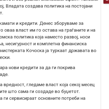
ј, Владата создава политика на постојани
т.
 камати и кредити. Денес зборуваме за
 оваа власт им го остава на граѓаните и на
омска политика која наместо развој, носи
а, несигурност и комплетна финансиска
инистерката Кочоска ја туркаат државата во
ески.
бара нови кредити за да ги покрива
аде.
 вредност, гледаме власт која секој месец
ките што сама ги создаде во буџетот.
а ги сервисираат основните потреби на