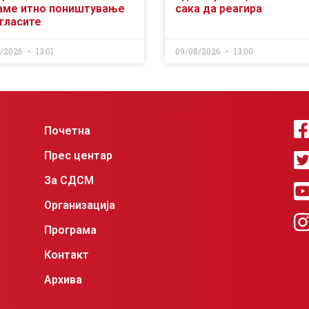
аме итно поништување
сака да реагира
огласите
8/2026
13:01
09/08/2026
13:00
Почетна
Прес центар
За СДСМ
Организација
Програма
Контакт
Архива