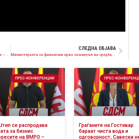
СЛЕДНА ОБЈАВА
Стоилковиќ отворено работи на соработка со Кина – а во Македонија тоа се крие од јавноста
Министерката за финансии прво повикува на средба, а потоа бега
ПРЕС-КОНФЕРЕНЦИИ
ПРЕС-КОНФЕРЕНЦ
Штип се распродава
Граѓаните на Гостивар
ата за бизнис
бараат чиста вода и
ересите на ВМРО –
одговорност, Савески н