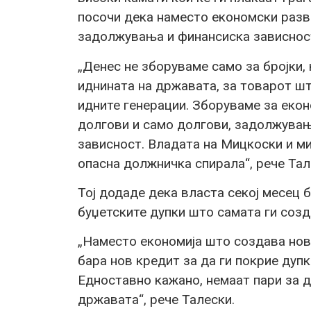
посочи дека наместо економски разво
задолжувања и финансиска зависнос
„Денес не зборуваме само за бројки,
иднината на државата, за товарот што
идните генерации. Зборуваме за екон
долгови и само долгови, задолжувањ
зависност. Владата на Мицкоски и м
опасна должничка спирала“, рече Тал
Тој додаде дека власта секој месец 
буџетските дупки што самата ги созд
„Наместо економија што создава нова
бара нов кредит за да ги покрие дуп
Едноставно кажано, немаат пари за д
државата“, рече Талески.