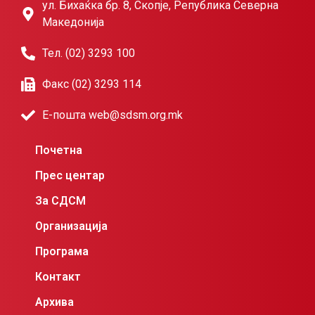
ул. Бихаќка бр. 8, Скопје, Република Северна
Македонија
Тел. (02) 3293 100
Факс (02) 3293 114
Е-пошта web@sdsm.org.mk
Почетна
Прес центар
За СДСМ
Организација
Програма
Контакт
Архива