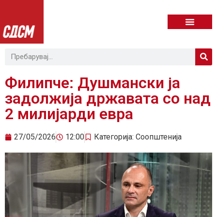
Филипче: Душмански ја
задолжија државата со над
2 милијарди евра
27/05/2026
12:00
Категорија:
Соопштенија