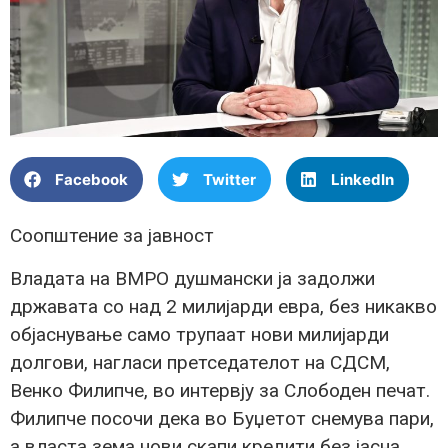
Facebook
Twitter
LinkedIn
Соопштение за јавност
Владата на ВМРО душмански ја задолжи
државата со над 2 милијарди евра, без никакво
објаснување само трупаат нови милијарди
долгови, нагласи претседателот на СДСМ,
Венко Филипче, во интервју за Слободен печат.
Филипче посочи дека во Буџетот снемува пари,
а власта зема нови скапи кредити без јасна