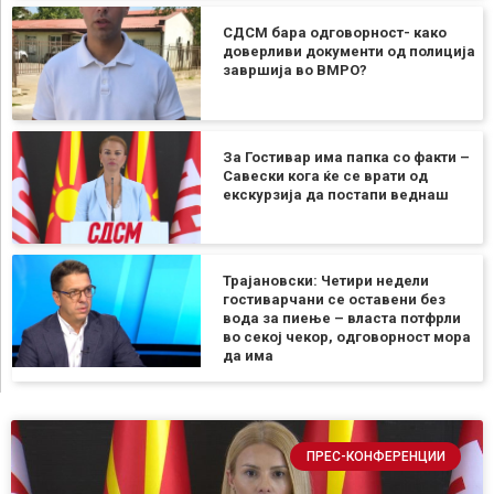
СДСМ бара одговорност- како
доверливи документи од полиција
завршија во ВМРО?
За Гостивар има папка со факти –
Савески кога ќе се врати од
екскурзија да постапи веднаш
Трајановски: Четири недели
гостиварчани се оставени без
вода за пиење – власта потфрли
во секој чекор, одговорност мора
да има
ПРЕС-КОНФЕРЕНЦИИ