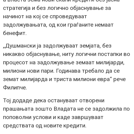
стратегија и без логично објаснување за
начинот на кој се спроведуваат
задолжувањата, од кои граѓаните немаат
бенефит.
„Душмански ја задолжуваат земјата, без
никакво објаснување, ниту логични постапки во
процесот на задолжување земаат милијарди,
милиони нови пари. Годинава требало да се
земат милијарда и триста милиони евра“ рече
Филипче.
Тој додаде дека остануваат отворени
прашањата зошто Владата не се задолжила по
поповолни услови и каде завршуваат
средствата од новите кредити.