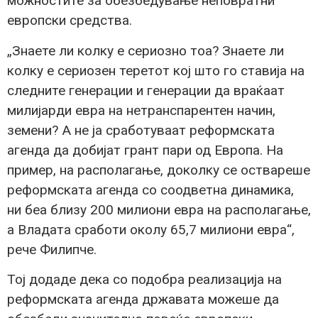
можностите за обезбедување неповратни
европски средства.
„Знаете ли колку е сериозно тоа? Знаете ли
колку е сериозен теретот кој што го ставија на
следните генерации и генерации да враќаат
милијарди евра на нетранспарентен начин,
земени? А не ја сработуваат реформската
агенда да добијат грант пари од Европа. На
пример, на располагање, доколку се оствареше
реформската агенда со соодветна динамика,
ни беа близу 200 милиони евра на располагање,
а Владата сработи околу 65,7 милиони евра“,
рече Филипче.
Тој додаде дека со подобра реализација на
реформската агенда државата можеше да