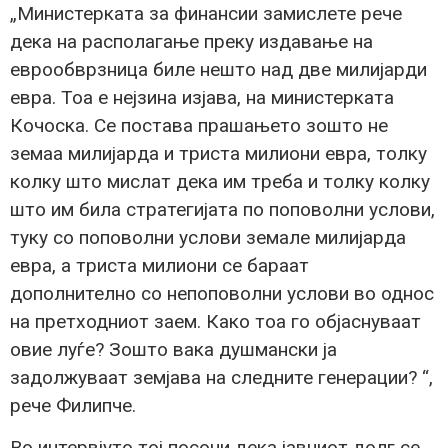
„Министерката за финансии замислете рече
дека на располагање преку издавање на
еврообврзница биле нешто над две милијарди
евра. Тоа е нејзина изјава, на министерката
Кочоска. Се постава прашањето зошто не
земаа милијарда и триста милиони евра, толку
колку што мислат дека им треба и толку колку
што им била стратегијата по поповолни услови,
туку со поповолни услови земале милијарда
евра, а триста милиони се бараат
дополнително со непоповолни услови во однос
на претходниот заем. Како тоа го објаснуваат
овие луѓе? Зошто вака душмански ја
задолжуваат земјава на следните генерации? “,
рече Филипче.
Во интервјуто тој посочи дека јавниот долг се