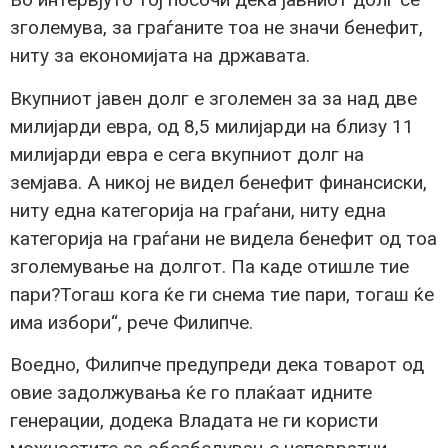
зголемува, за граѓаните тоа не значи бенефит,
ниту за економијата на државата.
Вкупниот јавен долг е зголемен за за над две
милијарди евра, од 8,5 милијарди на близу 11
милијарди евра е сега вкупниот долг на
земјава. А никој не видел бенефит финансиски,
ниту една категорија на граѓани, ниту една
категорија на граѓани не видела бенефит од тоа
зголемување на долгот. Па каде отишле тие
пари?Тогаш кога ќе ги снема тие пари, тогаш ќе
има избори“, рече Филипче.
Воедно, Филипче предупреди дека товарот од
овие задолжувања ќе го плаќаат идните
генерации, додека Владата не ги користи