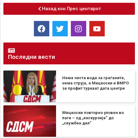
Назад кон Прес центарот
Последни вести
Нема чиста вода за граѓаните,
нема струја, а Мицкоски и ВМРО
за профит туркаат дата центри
Мицкоски повторно уловен во
лаги – од „екскурзија“ до
„службен дел“