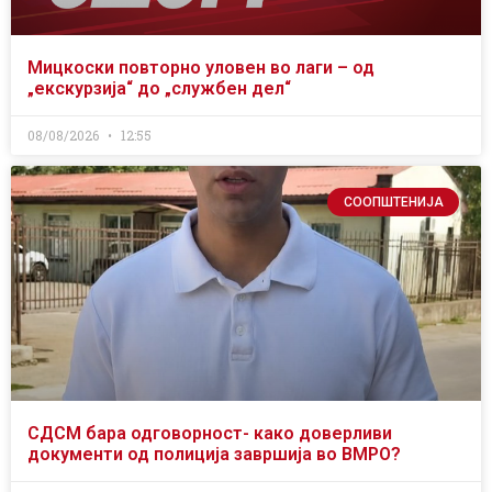
Мицкоски повторно уловен во лаги – од
„екскурзија“ до „службен дел“
08/08/2026
12:55
СООПШТЕНИЈА
СДСМ бара одговорност- како доверливи
документи од полиција завршија во ВМРО?