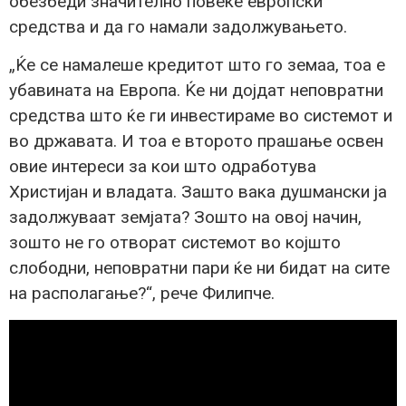
обезбеди значително повеќе европски
средства и да го намали задолжувањето.
„Ќе се намалеше кредитот што го земаа, тоа е
убавината на Европа. Ќе ни дојдат неповратни
средства што ќе ги инвестираме во системот и
во државата. И тоа е второто прашање освен
овие интереси за кои што одработува
Христијан и владата. Зашто вака душмански ја
задолжуваат земјата? Зошто на овој начин,
зошто не го отворат системот во којшто
слободни, неповратни пари ќе ни бидат на сите
на располагање?“, рече Филипче.