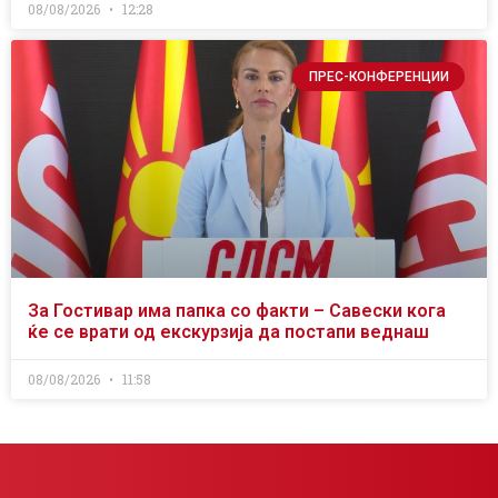
08/08/2026
12:28
ПРЕС-КОНФЕРЕНЦИИ
За Гостивар има папка со факти – Савески кога
ќе се врати од екскурзија да постапи веднаш
08/08/2026
11:58