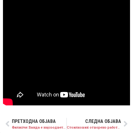
ПРЕТХОДНА ОБЈАВА
СЛЕДНА ОБЈАВА
Филипче: Банда е најсоодветен опис на оваа група на власт
Стоилковиќ отворено работи за кинеска и руска агенда – директен удар врз стратешките интереси на Македонија