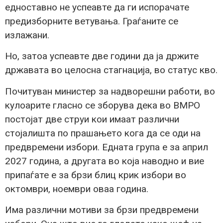
едноставно не успеавте да ги испорачате
предизборните ветувања. Граѓаните се
излажани.
Но, затоа успеавте две години да ја држите
државата во целосна стагнација, во статус кво.
Почитуван министер за надворешни работи, во
кулоарите гласно се зборува дека во ВМРО
постојат две струи кои имаат различни
стојалишта по прашањето кога да се оди на
предвремени избори. Едната група е за април
2027 година, а другата во која наводно и вие
припаѓате е за брзи блиц крик избори во
октомври, ноември оваа година.
Има различни мотиви за брзи предвремени