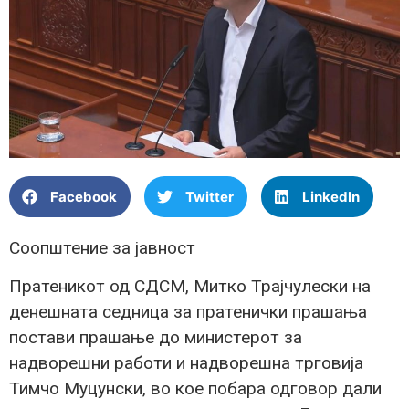
Facebook
Twitter
LinkedIn
Соопштение за јавност
Пратеникот од СДСМ, Митко Трајчулески на
денешната седница за пратенички прашања
постави прашање до министерот за
надворешни работи и надворешна трговија
Тимчо Муцунски, во кое побара одговор дали