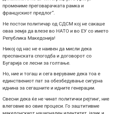
промениме преговарачката рамка и
францускиот предлог“.
Не постои политичар од СДСМ кој не сакаше
оваа земја да влезе во НАТО и во ЕУ со името
Република Македонија!
Никој од нас не е наивен да мисли дека
преспанската спогодба и договорот со
Бугарија се лесни за голтање.
Но, ние и тогаш и сега веруваме дека тоа е
единствениот пат за обезбедување сигурна
иднина за сегашните и идните генерации.
Свесни дека ќе не чинат политички рејтинг, ние
влеговме во овие процеси. Го заштитивме
македонскиот национален идентитет, јазик и