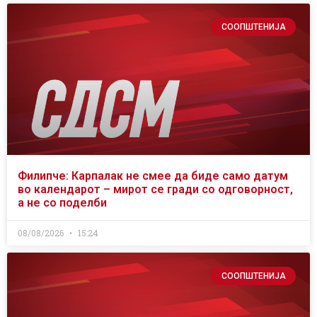
СООПШТЕНИЈА
Филипче: Карпалак не смее да биде само датум
во календарот – мирот се гради со одговорност,
а не со поделби
08/08/2026
15:24
СООПШТЕНИЈА