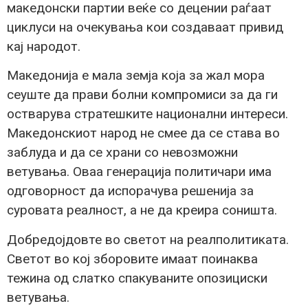
македонски партии веќе со децении раѓаат
циклуси на очекувања кои создаваат привид
кај народот.
Македонија е мала земја која за жал мора
сеуште да прави болни компромиси за да ги
остварува стратешките национални интереси.
Македонскиот народ не смее да се става во
заблуда и да се храни со невозможни
ветувања. Оваа генерација политичари има
одговорност да испорачува решенија за
суровата реалност, а не да креира соништа.
Добредојдовте во светот на реалполитиката.
Светот во кој зборовите имаат поинаква
тежина од слатко спакуваните опозициски
ветувања.