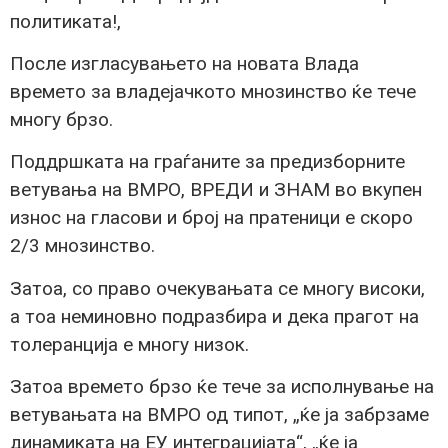
политиката!,
После изгласувањето на новата Влада
времето за владејачкото мнозинство ќе тече
многу брзо.
Поддршката на граѓаните за предизборните
ветувања на ВМРО, ВРЕДИ и ЗНАМ во вкупен
износ на гласови и број на пратеници е скоро
2/3 мнозинство.
Затоа, со право очекувањата се многу високи,
а тоа неминовно подразбира и дека прагот на
толеранција е многу низок.
Затоа времето брзо ќе тече за исполнување на
ветувањата на ВМРО од типот, „ќе ја забрзаме
динамиката на ЕУ интеграцијата“, „ќе ја