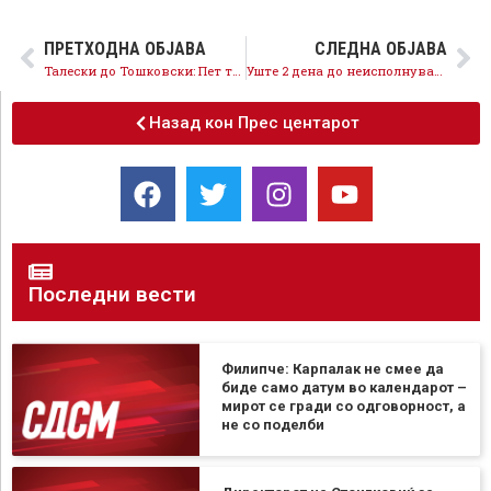
ПРЕТХОДНА ОБЈАВА
СЛЕДНА ОБЈАВА
Талески до Тошковски: Пет тони дрога, убиства, насилство и шпионски скандал – ќе поднесете ли конечно оставка?
Уште 2 дена до неисполнување на ветувањето на Мицкоски, нема реформи, нема Груевски – има Стоилковиќ и Кина
Назад кон Прес центарот
Последни вести
Филипче: Карпалак не смее да
биде само датум во календарот –
мирот се гради со одговорност, а
не со поделби