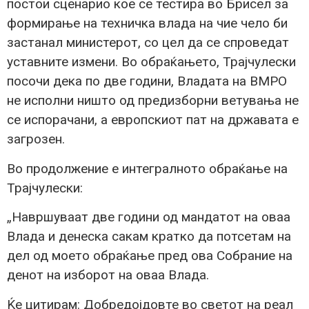
постои сценарио кое се тестира во Брисел за
формирање на техничка влада на чие чело би
застанал министерот, со цел да се спроведат
уставните измени. Во обраќањето, Трајчулески
посочи дека по две години, Владата на ВМРО
не исполни ништо од предизборни ветувања не
се испорачани, а европскиот пат на државата е
загрозен.
Во продолжение е интегралното обраќање на
Трајчулески:
„Навршуваат две години од мандатот на оваа
Влада и денеска сакам кратко да потсетам на
дел од моето обраќање пред ова Собрание на
денот на изборот на оваа Влада.
Ќе цитирам: Добредојдовте во светот на реал