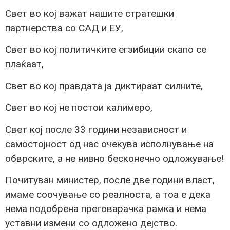
Свет во кој важат нашите стратешки
партнерства со САД и ЕУ,
Свет во кој политичките егзибиции скапо се
плаќаат,
Свет во кој правдата ја диктираат силните,
Свет во кој не постои калимеро,
Свет кој после 33 години независност и
самостојност од нас очекува исполнување на
обврските, а не нивно бесконечно одложување!
Почитуван министер, после две години власт,
имаме соочување со реалноста, а тоа е дека
нема подобрена преговарачка рамка и нема
уставни измени со одложено дејство.