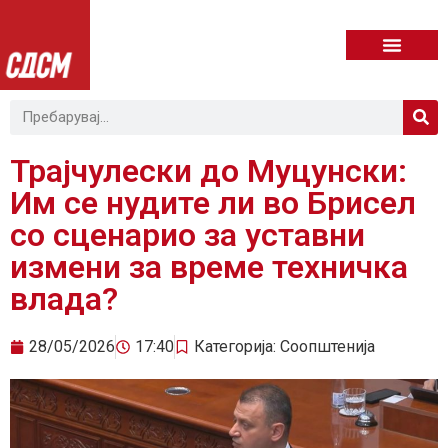
Трајчулески до Муцунски:
Им се нудите ли во Брисел
со сценарио за уставни
измени за време техничка
влада?
28/05/2026
17:40
Категорија:
Соопштенија