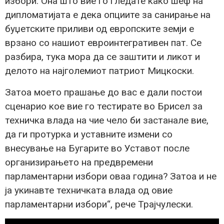
избори. Она што вие го гледате како шеф на
дипломатијата е дека опциите за санирање на
буџетските приливи од европските земји е
врзано со нашиот евроинтегративен пат. Се
разбира, тука мора да се заштити и ликот и
делото на најголемиот патриот Мицкоски.
Затоа моето прашање до вас е дали постои
сценарио кое вие го тестирате во Брисел за
техничка влада на чие чело би застанале вие,
да ги протурка и уставните измени со
внесување на Бугарите во Уставот после
организирањето на предвремени
парламентарни избори оваа година? Затоа и не
ја укинавте техничката влада од овие
парламентарни избори“, рече Трајчулески.