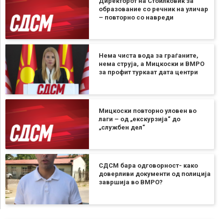
Директорот на Стоилковиќ за
образование со речник на уличар
– повторно со навреди
Нема чиста вода за граѓаните,
нема струја, а Мицкоски и ВМРО
за профит туркаат дата центри
Мицкоски повторно уловен во
лаги – од „екскурзија“ до
„службен дел“
СДСМ бара одговорност- како
доверливи документи од полиција
завршија во ВМРО?