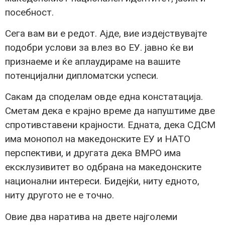
посебност.
Сега вам ви е редот. Ајде, вие издејствувајте
подобри услови за влез во ЕУ. јавно ќе ви
признаеме и ќе аплаудираме на вашите
потенцијални дипломатски успеси.
Сакам да споделам овде една констатација.
Сметам дека е крајно време да напуштиме две
спротивставени крајности. Едната, дека СДСМ
има монопол на македонските ЕУ и НАТО
перспективи, и другата дека ВМРО има
ексклузивитет во одбрана на македонските
национални интереси. Бидејќи, ниту едното,
ниту другото не е точно.
Овие два наратива на двете најголеми