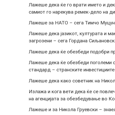
Лажеше дека ќе го врати името и дек
самиот го нарекува ремек-дело на ди
Лажеше за НАТО – сега Тимчо Муцунс
Лажеше дека јазикот, културата и м
загрозени – сега Гордана Сиљановска
Лажеше дека ќе обезбеди подобри пр
Лажеше дека ќе обезбеди поголеми с
стандард – странските инвестициите
Лажеше дека како советник на Никол
Излажа и кога вети дека ќе се повле
на агенцијата за обезбедување во К
Лажеше и за Никола Груевски – знае