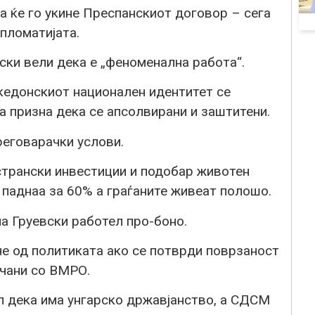
а ќе го укине Преспанскиот договор – сега
пломатијата.
ки вели дека е „феноменална работа“.
акедонскиот национален идентитет се
 призна дека се апсолвирани и заштитени.
еговарачки услови.
трански инвестиции и подобар животен
 паднаа за 60% а граѓаните живеат полошо.
а Груевски работел про-боно.
че од политиката ако се потврди поврзаност
очани со ВМРО.
л дека има унгарско државјанство, а СДСМ