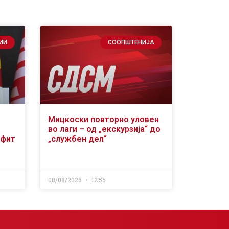
ИИ
СООПШТЕНИЈА
Мицкоски повторно уловен
во лаги – од „екскурзија“ до
офит
„службен дел“
08/08/2026
12:55