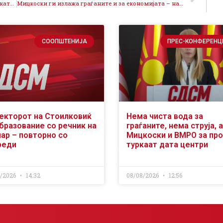
Денес истекува рокот за исполнување на Реформската агенда – уште една лага на Мицкоски
Мицкоски ги излажа граѓаните и за економијата – народот живее полошо и нема пари
СООПШТЕНИЈА
ПРЕС-КОНФЕРЕНЦ
екторот на Стоилковиќ
Нема чиста вода за
образование со речник на
граѓаните, нема струја, а
чар – повторно со
Мицкоски и ВМРО за пр
реди
туркаат дата центри
8/2026
14:32
08/08/2026
12:56