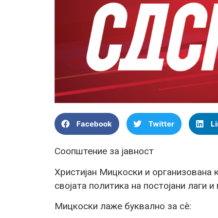
Facebook
Twitter
L
Соопштение за јавност
Христијан Мицкоски и организована
својата политика на постојани лаги и
Мицкоски лаже буквално за сè: