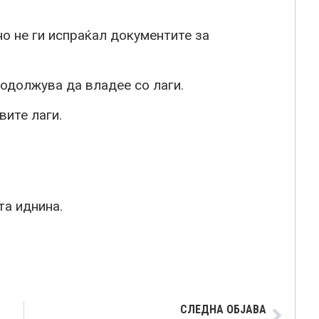
но не ги испраќал документите за
родолжува да владее со лаги.
вите лаги.
та иднина.
СЛЕДНА ОБЈАВА