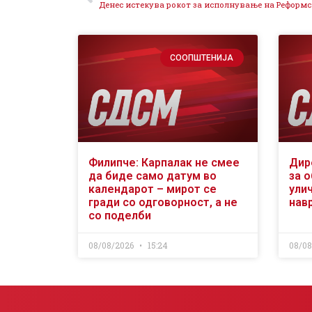
СООПШТЕНИЈА
Филипче: Карпалак не смее
Дир
да биде само датум во
за 
календарот – мирот се
ули
гради со одговорност, а не
нав
со поделби
08/08/2026
15:24
08/0