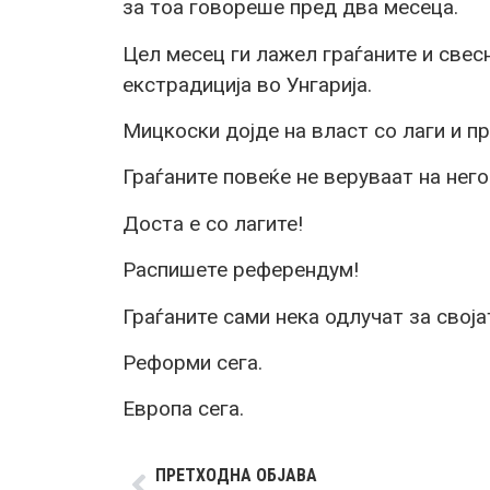
за тоа говореше пред два месеца.
Цел месец ги лажел граѓаните и свес
екстрадиција во Унгарија.
Мицкоски дојде на власт со лаги и п
Граѓаните повеќе не веруваат на него
Доста е со лагите!
Распишете референдум!
Граѓаните сами нека одлучат за своја
Реформи сега.
Европа сега.
ПРЕТХОДНА ОБЈАВА