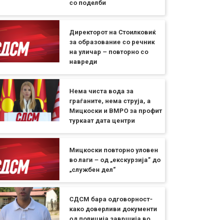
со поделби
Директорот на Стоилковиќ
за образование со речник
на уличар – повторно со
навреди
Нема чиста вода за
граѓаните, нема струја, а
Мицкоски и ВМРО за профит
туркаат дата центри
Мицкоски повторно уловен
во лаги – од „екскурзија“ до
„службен дел“
СДСМ бара одговорност-
како доверливи документи
од полиција завршија во