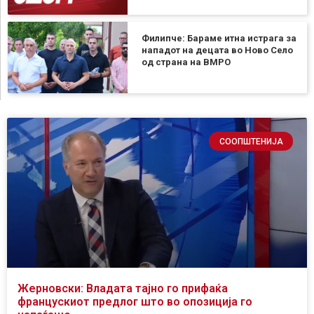
Филипче: Бараме итна истрага за
нападот на децата во Ново Село
од страна на ВМРО
СООПШТЕНИЈА
Жерновски: Владата тајно го прифаќа
францускиот предлог што во опозиција го