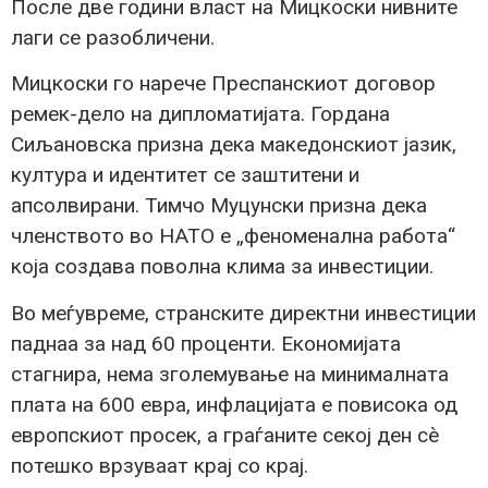
После две години власт на Мицкоски нивните
лаги се разобличени.
Мицкоски го нарече Преспанскиот договор
ремек-дело на дипломатијата. Гордана
Сиљановска призна дека македонскиот јазик,
култура и идентитет се заштитени и
апсолвирани. Тимчо Муцунски призна дека
членството во НАТО е „феноменална работа“
која создава поволна клима за инвестиции.
Во меѓувреме, странските директни инвестиции
паднаа за над 60 проценти. Економијата
стагнира, нема зголемување на минималната
плата на 600 евра, инфлацијата е повисока од
европскиот просек, а граѓаните секој ден сè
потешко врзуваат крај со крај.