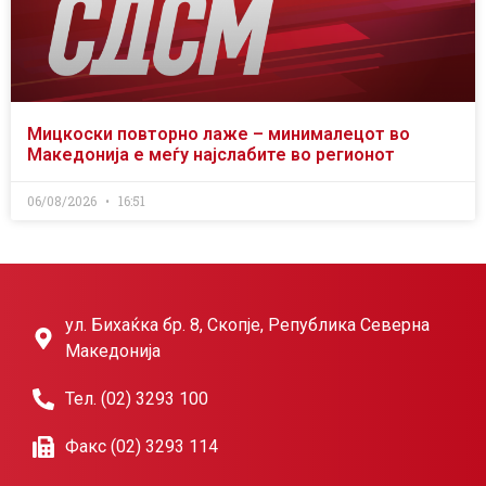
Мицкоски повторно лаже – минималецот во
Македонија е меѓу најслабите во регионот
06/08/2026
16:51
ул. Бихаќка бр. 8, Скопје, Република Северна
Македонија
Тел. (02) 3293 100
Факс (02) 3293 114