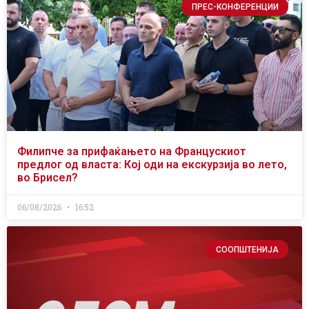
ПРЕС-КОНФЕРЕНЦИИ
Филипче за прифаќањето на Францускиот
предлог од власта: Кој оди на екскурзија во лето,
во Брисел?
06/08/2026
16:52
СООПШТЕНИЈА