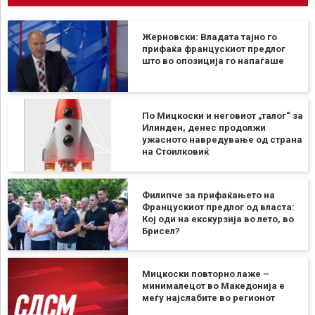
Жерновски: Владата тајно го
прифаќа францускиот предлог
што во опозиција го напаѓаше
По Мицкоски и неговиот „талог“ за
Илинден, денес продолжи
ужасното навредување од страна
на Стоилковиќ
Филипче за прифаќањето на
Францускиот предлог од власта:
Кој оди на екскурзија во лето, во
Брисел?
Мицкоски повторно лаже –
минималецот во Македонија е
меѓу најслабите во регионот