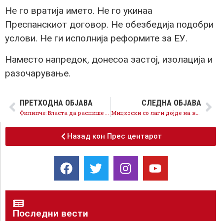
Не го вратија името. Не го укинаа
Преспанскиот договор. Не обезбедија подобри
услови. Не ги исполнија реформите за ЕУ.
Наместо напредок, донесоа застој, изолација и
разочарување.
ПРЕТХОДНА ОБЈАВА
СЛЕДНА ОБЈАВА
Филипче: Власта да распише Референдум – граѓаните да одлучат за европската иднина на Македонија
Мицкоски со лаги дојде на власт и со лаги владее
Назад кон Прес центарот
Последни вести