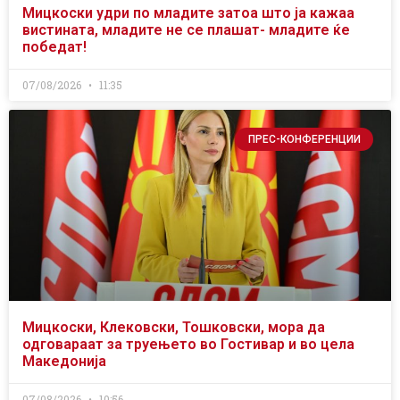
Мицкоски удри по младите затоа што ја кажаа
вистината, младите не се плашат- младите ќе
победат!
07/08/2026
11:35
ПРЕС-КОНФЕРЕНЦИИ
Мицкоски, Клековски, Тошковски, мора да
одговараат за труењето во Гостивар и во цела
Македонија
07/08/2026
10:56