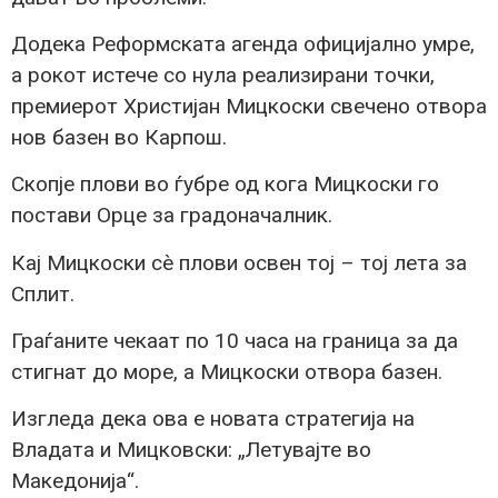
Додека Реформската агенда официјално умре,
а рокот истече со нула реализирани точки,
премиерот Христијан Мицкоски свечено отвора
нов базен во Карпош.
Скопје плови во ѓубре од кога Мицкоски го
постави Орце за градоначалник.
Кај Мицкоски сè плови освен тој – тој лета за
Сплит.
Граѓаните чекаат по 10 часа на граница за да
стигнат до море, а Мицкоски отвора базен.
Изгледа дека ова е новата стратегија на
Владата и Мицковски: „Летувајте во
Македонија“.