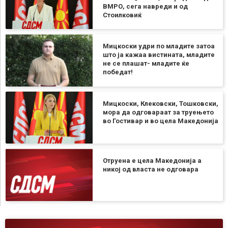
ВМРО, сега навреди и од
Стоилковиќ
Мицкоски удри по младите затоа
што ја кажаа вистината, младите
не се плашат- младите ќе
победат!
Мицкоски, Клековски, Тошковски,
мора да одговараат за труењето
во Гостивар и во цела Македонија
Отруена е цела Македонија а
никој од власта не одговара