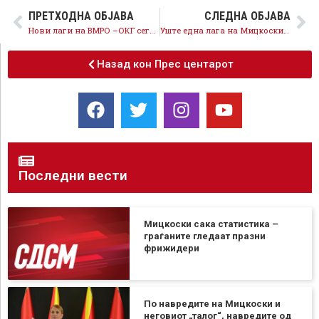
ПРЕТХОДНА ОБЈАВА
СЛЕДНА ОБЈАВА
Нови лаги на ВМРО –ОКГ сега и за европските пари
Уште една лага на Мицкоски е потврдена – Реформската агенда не е исполнета
Назад кон Прес центарот
Последни вести
Мицкоски сака статистика –
граѓаните гледаат празни
фрижидери
По навредите на Мицкоски и
неговиот „талог“, навредите од