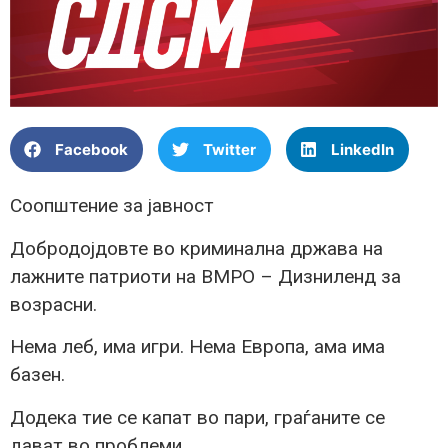
Facebook
Twitter
LinkedIn
Соопштение за јавност
Добродојдовте во криминална држава на
лажните патриоти на ВМРО – Дизниленд за
возрасни.
Нема леб, има игри. Нема Европа, ама има
базен.
Додека тие се капат во пари, граѓаните се
дават во проблеми.