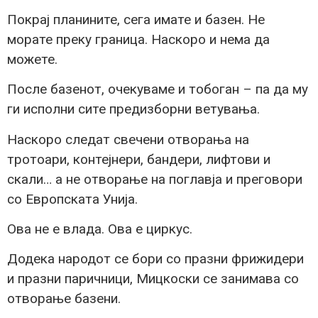
Покрај планините, сега имате и базен. Не
морате преку граница. Наскоро и нема да
можете.
После базенот, очекуваме и тобоган – па да му
ги исполни сите предизборни ветувања.
Наскоро следат свечени отворања на
тротоари, контејнери, бандери, лифтови и
скали… а не отворање на поглавја и преговори
со Европската Унија.
Ова не е влада. Ова е циркус.
Додека народот се бори со празни фрижидери
и празни паричници, Мицкоски се занимава со
отворање базени.