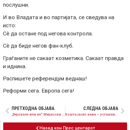
послушни.
И во Владата и во партијата, се сведува на
исто:
Сè да остане под негова контрола.
Сè да биде негов фан-клуб.
Граѓаните не сакаат козметика. Сакаат правда
и иднина.
Распишете референдум веднаш!
Реформи сега. Европа сега!
ПРЕТХОДНА ОБЈАВА
СЛЕДНА ОБЈАВА
„Верувале или не“ Мицкоски наскоро ќе чита од Идризово
Кошта јасно кажа – уставните измени се единствениот пат, Мицкоски ги лажеше граѓаните
Назад кон Прес центарот