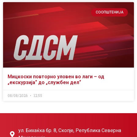
СООПШТЕНИЈА
Мицкоски повторно уловен во лаги – од
„екскурзија“ до „службен дел“
08/08/2026
12:55
ул. Бихаќка бр. 8, Скопје, Република Северна