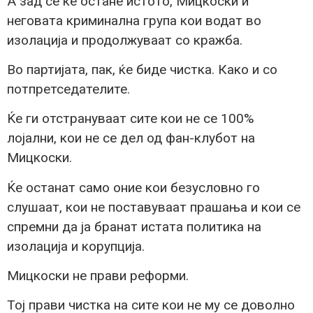
А зад сè ќе остане истото, Мицкоски и
неговата криминална група кои водат во
изолација и продолжуваат со кражба.
Во партијата, пак, ќе биде чистка. Како и со
потпретседателите.
Ќе ги отстрануваат сите кои не се 100%
лојални, кои не се дел од фан-клубот на
Мицкоски.
Ќе останат само оние кои безусловно го
слушаат, кои не поставуваат прашања и кои се
спремни да ја бранат истата политика на
изолација и корупција.
Мицкоски не прави реформи.
Тој прави чистка на сите кои не му се доволно