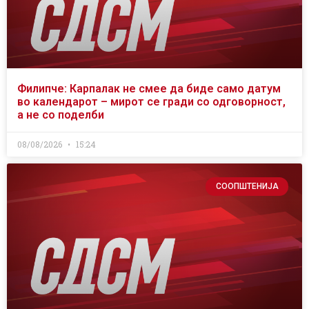
Филипче: Карпалак не смее да биде само датум
во календарот – мирот се гради со одговорност,
а не со поделби
08/08/2026
15:24
СООПШТЕНИЈА