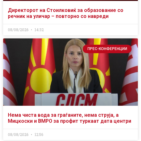
Директорот на Стоилковиќ за образование со
речник на уличар – повторно со навреди
08/08/2026
14:32
ПРЕС-КОНФЕРЕНЦИИ
Нема чиста вода за граѓаните, нема струја, а
Мицкоски и ВМРО за профит туркаат дата центри
08/08/2026
12:56