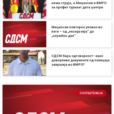
нема струја, а Мицкоски и ВМРО
за профит туркаат дата центри
Мицкоски повторно уловен во
лаги – од „екскурзија“ до
„службен дел“
СДСМ бара одговорност- како
доверливи документи од полиција
завршија во ВМРО?
СООПШТЕНИЈА