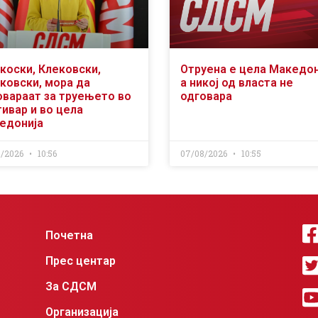
коски, Клековски,
Отруена е цела Македон
ковски, мора да
а никој од власта не
овараат за труењето во
одговара
ивар и во цела
едонија
8/2026
10:56
07/08/2026
10:55
Почетна
Прес центар
За СДСМ
Организација