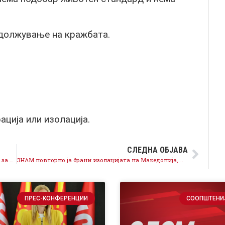
одолжување на кражбата.
ација или изолација.
СЛЕДНА ОБЈАВА
Филипче: Мицкоски со чудно задоволство зборува за чекање со децении надвор од Европа
ЗНАМ повторно ја брани изолацијата на Македонија, Мицкоски и неговата криминална група
ПРЕС-КОНФЕРЕНЦИИ
СООПШТЕНИ