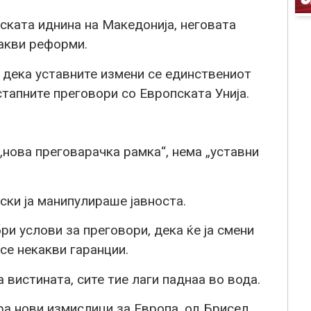
ската иднина на Македонија, неговата
акви реформи.
 дека уставните измени се единствениот
тапните преговори со Европската Унија.
„нова преговарачка рамка“, нема „уставни
ски ја манипулираше јавноста.
ри услови за преговори, дека ќе ја смени
се некакви гаранции.
 вистината, сите тие лаги паднаа во вода.
а нови измислици за Европа, од Брисел