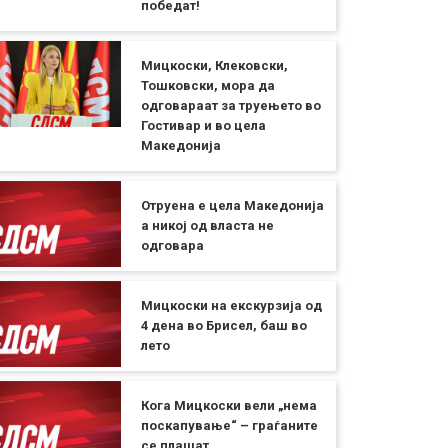
победат!
Мицкоски, Клековски,
Тошковски, мора да
одговараат за труењето во
Гостивар и во цела
Македонија
Отруена е цела Македонија
а никој од власта не
одговара
Мицкоски на екскурзија од
4 дена во Брисел, баш во
лето
Кога Мицкоски вели „нема
поскапување“ – граѓаните
се плашат