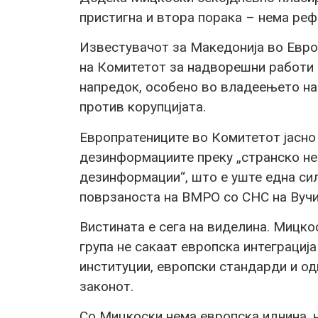
пристигна и втора порака – нема реф
Известувачот за Македонија во Европ
на Комитетот за надворешни работи 
напредок, особено во владеењето на
против корупцијата.
Европратениците во Комитетот јасно
дезинформациите преку „странско н
дезинформации“, што е уште една си
поврзаноста на ВМРО со СНС на Вучи
Вистината е сега на виделина. Мицко
група не сакаат европска интеграциј
институции, европски стандарди и од
законот.
Со Мицкоски нема европска иднина, 