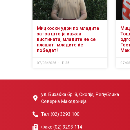
Мицкоски удри по младите
Миц
затоа што ја кажаа
Тош
вистината, младите не се
одг
плашат- младите ќе
Гост
победат!
Мак
07/08/2026
11:35
07/0
ул. Бихаќка бр. 8, Скопје, Република
Северна Македонија
Тел. (02) 3293 100
Факс (02) 3293 114