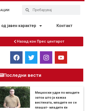
ЗАЦИИ
од јавен карактер
Контакт
Назад кон Прес центарот
Последни вести
Мицкоски удри по младите
затоа што ја кажаа
вистината, младите не се
плашат- младите ќе