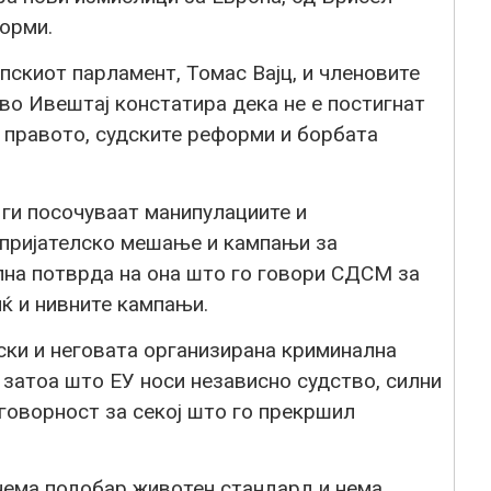
орми.
скиот парламент, Томас Вајц, и членовите
во Ивештај констатира дека не е постигнат
 правото, судските реформи и борбата
 ги посочуваат манипулациите и
епријателско мешање и кампањи за
лна потврда на она што го говори СДСМ за
ќ и нивните кампањи.
ски и неговата организирана криминална
а затоа што ЕУ носи независно судство, силни
говорност за секој што го прекршил
нема подобар животен стандард и нема