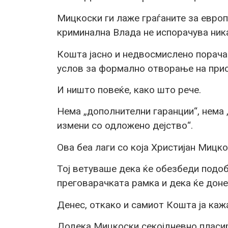
Мицкоски ги лаже граѓаните за европ
криминална Влада не испорачува ник
Кошта јасно и недвосмислено порача
услов за формално отворање на прис
И ништо повеќе, како што рече.
Нема „дополнителни гаранции“, нема 
измени со одложено дејство“.
Ова беа лаги со која Христијан Мицко
Тој ветуваше дека ќе обезбеди подоб
преговарачката рамка и дека ќе доне
Денес, откако и самиот Кошта ја кажа
Додека Мицкоски секојдневно пласир