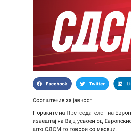
Facebook
Twitter
L
Соопштение за јавност
Пораките на Претседателот на Европ
извештај на Вајц усвоен од Европски
што СДСМ го говори со месеци.