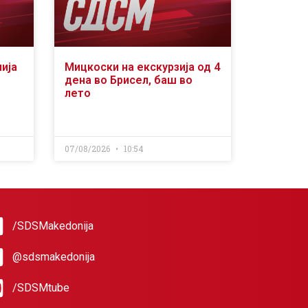
ија
Мицкоски на екскурзија од 4
дена во Брисел, баш во
лето
07/08/2026
10:54
/SDSMakedonija
@sdsmakedonija
/SDSMtube