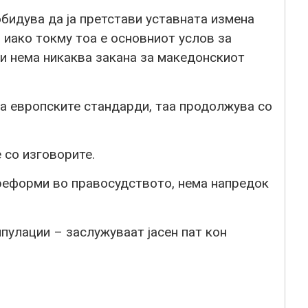
бидува да ја претстави уставната измена
, иако токму тоа е основниот услов за
и нема никаква закана за македонскиот
а европските стандарди, таа продолжува со
 со изговорите.
 реформи во правосудството, нема напредок
ипулации – заслужуваат јасен пат кон