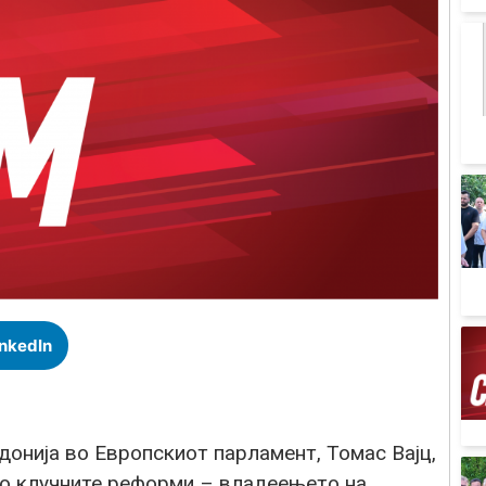
inkedIn
онија во Европскиот парламент, Томас Вајц,
во клучните реформи – владеењето на