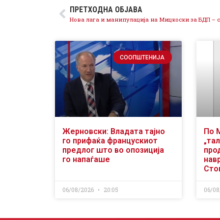
ПРЕТХОДНА ОБЈАВА
СООПШТЕНИЈА
Жерновски: Владата тајно
По 
го прифаќа францускиот
„тал
предлог што во опозиција
про
го напаѓаше
нав
Сто
06/08/2026
20:05
06/08