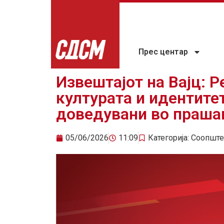
Прес центар
Извештајот на Вајц: Р
културата и идентите
доведувани во праш
05/06/2026
11:09
Категорија:
Соопште