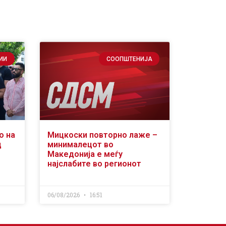
ИИ
СООПШТЕНИЈА
о на
Мицкоски повторно лаже –
д
минималецот во
Македонија е меѓу
најслабите во регионот
06/08/2026
16:51