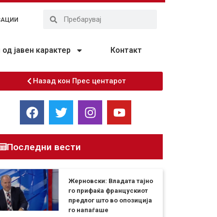
ЗАЦИИ
од јавен карактер
Контакт
Назад кон Прес центарот
Последни вести
Жерновски: Владата тајно
го прифаќа францускиот
предлог што во опозиција
го напаѓаше