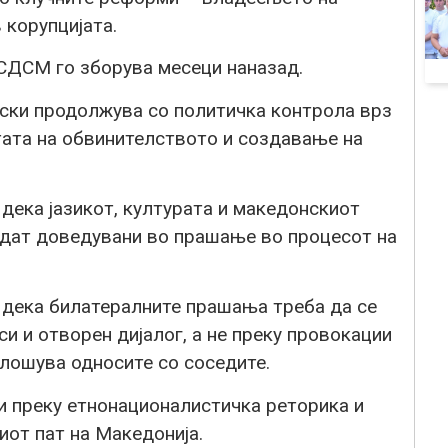
 корупцијата.
 СДСМ го зборува месеци наназад.
ски продолжува со политичка контрола врз
тата на обвинителството и создавање на
 дека јазикот, културата и македонскиот
идат доведувани во прашање во процесот на
 дека билатералните прашања треба да се
 и отворен дијалог, а не преку провокации
влошува односите со соседите.
и преку етнонационалистичка реторика и
иот пат на Македонија.