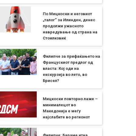
По Мицкоски и неговиот
„талог“ за Илинден, денес
продолжи ужасното
навредување од страна на
Стоилковиќ
Филипче за прифаќањето на
Францускиот предлог од
власта: Кој оди на
екскурзија во лето, во
Брисел?
Мицкоски повторно лаже –
минималецот во
Македонија е меѓу
најслабите во регионот
Филипче: Бараме итна