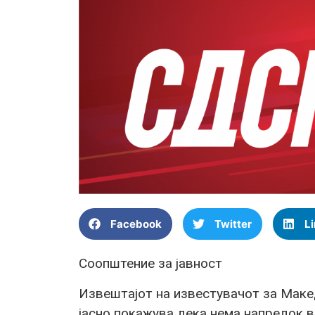
Facebook
Twitter
L
Соопштение за јавност
Извештајот на известувачот за Макед
јасно покажува дека нема напредок 