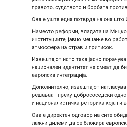
правото, судството и борбата против
Ова е уште една потврда на она што
Наместо реформи, владата на Мицко
институциите, јавно мешање во рабо
атмосфера на страв и притисок.
Извештајот исто така јасно порачува
национален идентитет не смеат да б
европска интеграција.
Дополнително, извештајот нагласува
решаваат преку добрососедски односи
и националистичка реторика која ги 
Ова е директен одговор на сите обид
лажни дилеми да се блокира европск