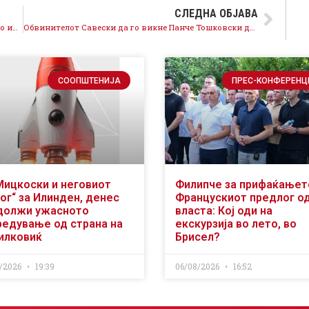
СЛЕДНА ОБЈАВА
Нова лага и манипулација на Мицкоски за БДП – со инфлација од 5,7% животниот стандард на граѓаните се намалува
Обвинителот Савески да го викне Панче Тошковски да ги достави доказите за „Мазут“
СООПШТЕНИЈА
ПРЕС-КОНФЕРЕНЦ
Мицкоски и неговиот
Филипче за прифаќањет
ог“ за Илинден, денес
Францускиот предлог о
должи ужасното
власта: Кој оди на
редување од страна на
екскурзија во лето, во
илковиќ
Брисел?
/2026
19:39
06/08/2026
16:52