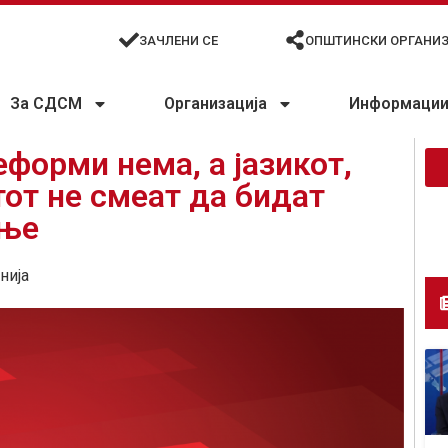
ЗАЧЛЕНИ СЕ
ОПШТИНСКИ ОРГАНИ
За СДСМ
Организација
Информации 
еформи нема, а јазикот,
тот не смеат да бидат
ање
нија