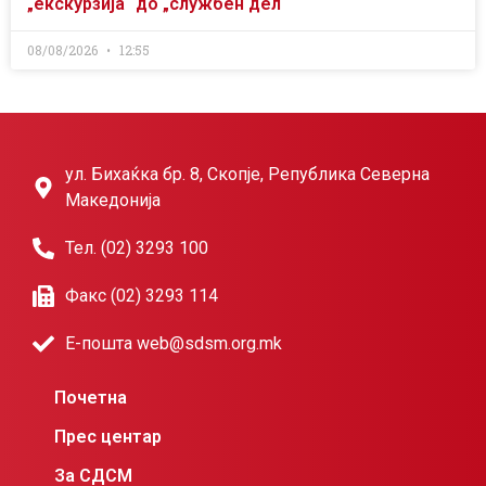
„екскурзија“ до „службен дел“
08/08/2026
12:55
ул. Бихаќка бр. 8, Скопје, Република Северна
Македонија
Тел. (02) 3293 100
Факс (02) 3293 114
Е-пошта web@sdsm.org.mk
Почетна
Прес центар
За СДСМ