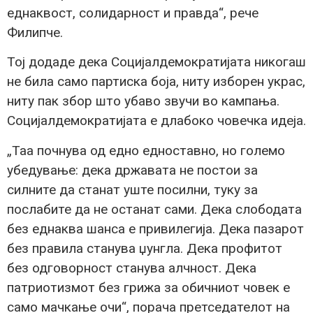
еднаквост, солидарност и правда“, рече
Филипче.
Тој додаде дека Социјалдемократијата никогаш
не била само партиска боја, ниту изборен украс,
ниту пак збор што убаво звучи во кампања.
Социјалдемократијата е длабоко човечка идеја.
„Таа почнува од едно едноставно, но големо
убедување: дека државата не постои за
силните да станат уште посилни, туку за
послабите да не останат сами. Дека слободата
без еднаква шанса е привилегија. Дека пазарот
без правила станува џунгла. Дека профитот
без одговорност станува алчност. Дека
патриотизмот без грижа за обичниот човек е
само мачкање очи“, порача претседателот на