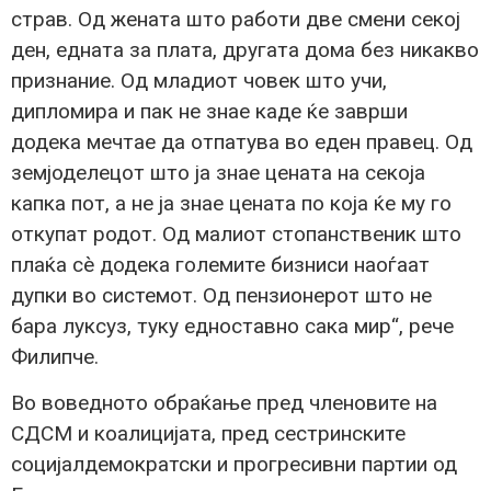
страв. Од жената што работи две смени секој
ден, едната за плата, другата дома без никакво
признание. Од младиот човек што учи,
дипломира и пак не знае каде ќе заврши
додека мечтае да отпатува во еден правец. Од
земјоделецот што ја знае цената на секоја
капка пот, а не ја знае цената по која ќе му го
откупат родот. Од малиот стопанственик што
плаќа сè додека големите бизниси наоѓаат
дупки во системот. Од пензионерот што не
бара луксуз, туку едноставно сака мир“, рече
Филипче.
Во воведното обраќање пред членовите на
СДСМ и коалицијата, пред сестринските
социјалдемократски и прогресивни партии од