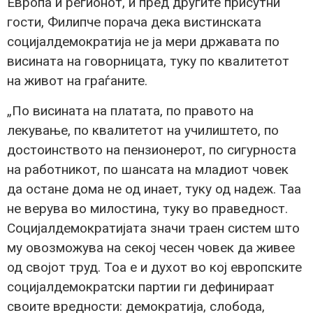
Европа и регионот, и пред другите присутни
гости, Филипче порача дека вистинската
социјалдемократија не ја мери државата по
висината на говорницата, туку по квалитетот
на живот на граѓаните.
„По висината на платата, по правото на
лекување, по квалитетот на училиштето, по
достоинството на пензионерот, по сигурноста
на работникот, по шансата на младиот човек
да остане дома не од инает, туку од надеж. Таа
не верува во милостина, туку во праведност.
Социјалдемократијата значи траен систем што
му овозможува на секој чесен човек да живее
од својот труд. Тоа е и духот во кој европските
социјалдемократски партии ги дефинираат
своите вредности: демократија, слобода,