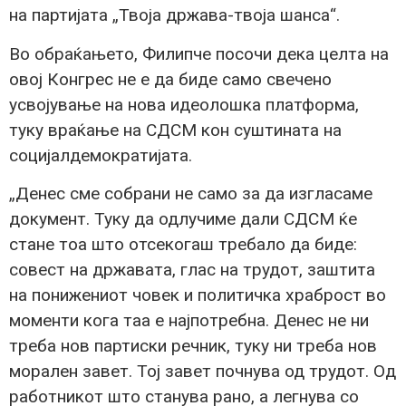
на партијата „Твоја држава-твоја шанса“.
Во обраќањето, Филипче посочи дека целта на
овој Конгрес не е да биде само свечено
усвојување на нова идеолошка платформа,
туку враќање на СДСМ кон суштината на
социјалдемократијата.
„Денес сме собрани не само за да изгласаме
документ. Туку да одлучиме дали СДСМ ќе
стане тоа што отсекогаш требало да биде:
совест на државата, глас на трудот, заштита
на понижениот човек и политичка храброст во
моменти кога таа е најпотребна. Денес не ни
треба нов партиски речник, туку ни треба нов
морален завет. Тој завет почнува од трудот. Од
работникот што станува рано, а легнува со