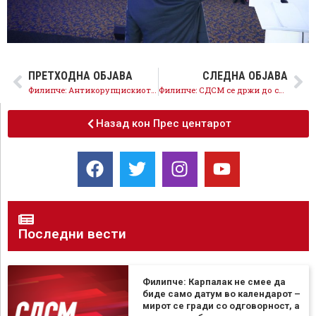
ПРЕТХОДНА ОБЈАВА
СЛЕДНА ОБЈАВА
Филипче: Антикорупцискиот закон ќе биде прв закон којшто ќе го потпишам
Филипче: СДСМ се држи до суштината, правда наместо привилегии, солидарност наместо страв
Назад кон Прес центарот
Последни вести
Филипче: Карпалак не смее да
биде само датум во календарот –
мирот се гради со одговорност, а