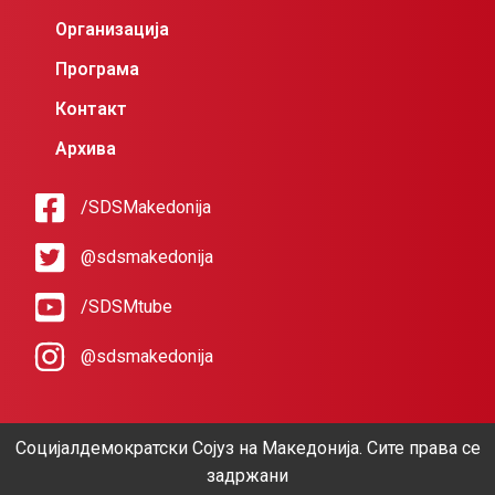
Организација
Програма
Контакт
Архива
/SDSMakedonija
@sdsmakedonija
/SDSMtube
@sdsmakedonija
Социјалдемократски Сојуз на Македонија. Сите права се
задржани