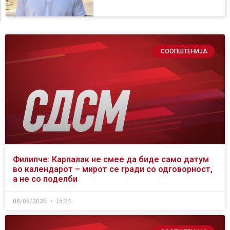
СООПШТЕНИЈА
Филипче: Карпалак не смее да биде само датум
во календарот – мирот се гради со одговорност,
а не со поделби
08/08/2026
15:24