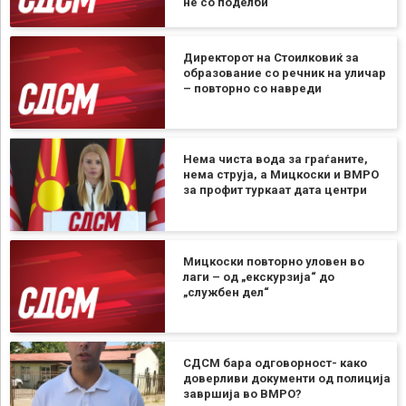
не со поделби
Директорот на Стоилковиќ за
образование со речник на уличар
– повторно со навреди
Нема чиста вода за граѓаните,
нема струја, а Мицкоски и ВМРО
за профит туркаат дата центри
Мицкоски повторно уловен во
лаги – од „екскурзија“ до
„службен дел“
СДСМ бара одговорност- како
доверливи документи од полиција
завршија во ВМРО?