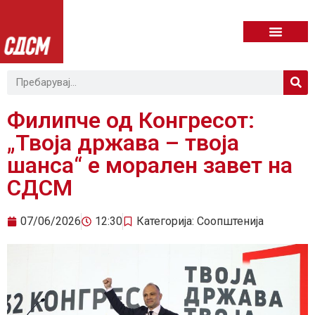
Филипче од Конгресот:
„Твоја држава – твоја
шанса“ е морален завет на
СДСМ
07/06/2026
12:30
Категорија:
Соопштенија