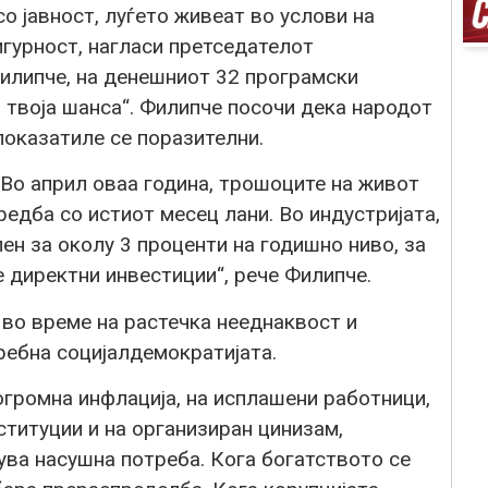
со јавност, луѓето живеат во услови на
игурност, нагласи претседателот
илипче, на денешниот 32 програмски
– твоја шанса“. Филипче посочи дека народот
показатиле се поразителни.
. Во април оваа година, трошоците на живот
редба со истиот месец лани. Во индустријата,
ен за околу 3 проценти на годишно ниво, за
 директни инвестиции“, рече Филипче.
во време на растечка нееднаквост и
требна социјалдемократијата.
огромна инфлација, на исплашени работници,
ституции и на организиран цинизам,
ува насушна потреба. Кога богатството се