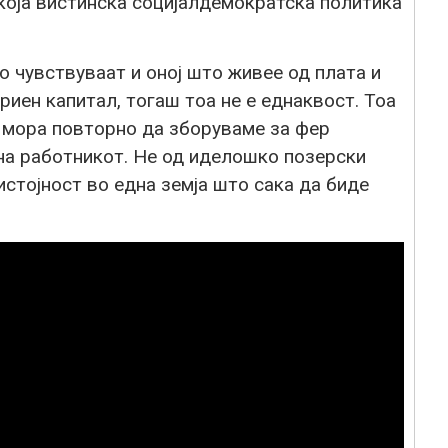
која вистинска социјалдемократска политика
о чувствуваат и оној што живее од плата и
риен капитал, тогаш тоа не е еднаквост. Тоа
е мора повторно да зборуваме за фер
на работникот. Не од иделошко позерски
истојност во една земја што сака да биде