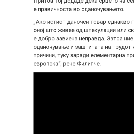
Притоа тој додаде дека срцето на се
е правичноста во оданочувањето.
„Ако истиот даночен товар еднакво г
оној што живее од шпекулации или ск
е добро завиена неправда. Затоа ни
оданочување и заштитата на трудот 
причини, туку заради елементарна пр
европска“, рече Филипче.