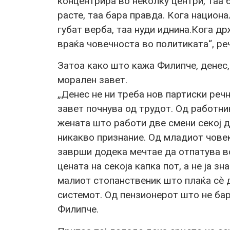
концентрира во неколку центри, таа 
расте, таа бара правда. Кога национ
губат верба, таа нуди иднина.Кога др
враќа човечноста во политиката“, ре
Затоа како што кажа Филипче, денес,
морален завет.
„Денес не ни треба нов партиски речн
завет почнува од трудот. Од работник
жената што работи две смени секој д
никакво признание. Од младиот човек
заврши додека мечтае да отпатува во
цената на секоја капка пот, а не ја зн
малиот стопанственик што плаќа сè 
системот. Од пензионерот што не бар
Филипче.