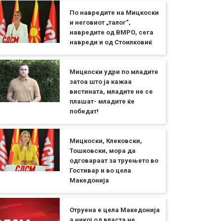
По навредите на Мицкоски
и неговиот „талог“,
навредите од ВМРО, сега
навреди и од Стоилковиќ
Мицкоски удри по младите
затоа што ја кажаа
вистината, младите не се
плашат- младите ќе
победат!
Мицкоски, Клековски,
Тошковски, мора да
одговараат за труењето во
Гостивар и во цела
Македонија
Отруена е цела Македонија
а никој од власта не