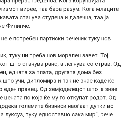
бара прераспределба. Кога корупцијата
ализмот вирее, таа бара разум. Кога младите
жавата станува студена и далечна, таа ја
че Филипче.
 не е потребен партиски реченик туку нов
ик, туку ни треба нов морален завет. Тој
от што станува рано, а легнува со страв. Од
ен, едната за плата, другата дома без
 што учи, дипломира и пак не знае каде ќе
 еден правец. Од земјоделецот што ја знае
ае цената по која ќе му го откупат родот. Од
додека големите бизниси наоѓаат дупки во
а луксуз, туку едноставно сака мир“, рече