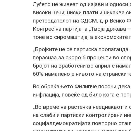
Луѓето не живеат од изјави и односи 
високи цени, ниски плати и никаква с
претседателот на СДСМ, д-р Венко Ф
Конгрес на партијата „Твоја држава 
тоне во сиромаштија, а економските 
„Бројките не се партиска пропаганда
пораснаа за скоро 6 проценти во спо
бројот на вработени во април е намал
60% намалено е нивото на странските
Во обраќањето Филипче посочи дека 
инфлација, повеќе од било кога е по
„Во време на растечка нееднаквот и 
на слаби и партиски контролирани ин
социјалдемократијата повторно стан