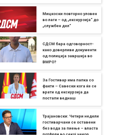
Мицкоски повторно уловен
во лаги – од „екскурзија“ до
„службен дел“
СДСМ бара одговорност-
како доверливи документи
од полиција завршија во
ВМРО?
За Гостивар има папка со
факти – Савески кога ќе се
врати од екскурзија да
постапи веднаш
Трајановски: Четири недели
гостиварчани се оставени
без вода за пиење – власта
потфрли во секој чекор,