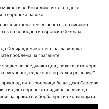
емократи на Војводина истакна дека
на европска насока:
денешниот конгрес се почеток на нивниот
четок на слободна и европска Северна
од Социјалдемократите нагласи дека
ните проблеми на граѓаните:
 заедно за заедничка цел , политиката мора
на сигурност, еднаквост и реални решенија.“
 порака од сите говорници беше дека Северна
ија и дека европската иднина зависи од
ење на правото и борба против корупцијата.