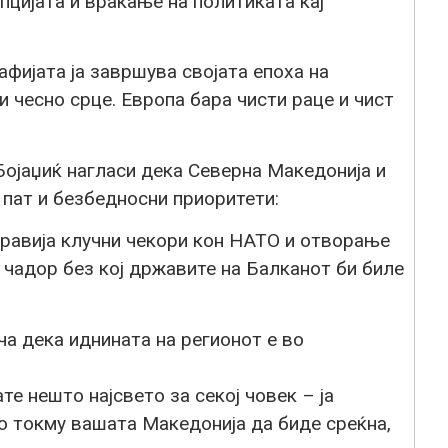
пцијата и враќање на политиката кај
афијата ја завршува својата епоха на
 чесно срце. Европа бара чисти раце и чист
Бојаџиќ нагласи дека Северна Македонија и
 пат и безбедносни приоритети:
правија клучни чекори кон НАТО и отворање
 чадор без кој државите на Балканот би биле
а дека иднината на регионот е во
е нешто најсвето за секој човек – ја
о токму вашата Македонија да биде среќна,