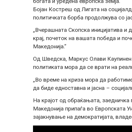
богата и уредена европска земја.“
Бојан Костреш од Лигата на социјалд
политичката борба продолжува со јас
„Вчерашната Скопска иницијатива и 
крај, почеток на вашата победа и по
Македонија.“
Од Шведска, Маркус Олави Каупинен 
политиката мора да се врати на реал
„Во време на криза мора да работиме
да биде едноставна и јасна – социјал
На крајот од обраќањата, заедничка
Македонија припаѓа во Европската Ун
зајакнување на демократијата, владе