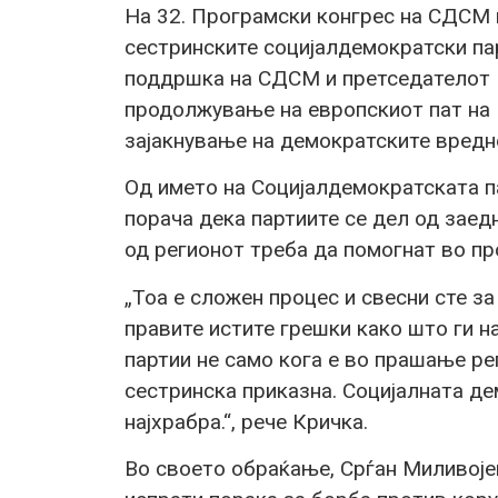
На 32. Програмски конгрес на СДСМ в
сестринските социјалдемократски пар
поддршка на СДСМ и претседателот В
продолжување на европскиот пат на 
зајакнување на демократските вредн
Од името на Социјалдемократската п
порача дека партиите се дел од заед
од регионот треба да помогнат во пр
„Тоа е сложен процес и свесни сте за
правите истите грешки како што ги 
партии не само кога е во прашање ре
сестринска приказна. Социјалната де
најхрабра.“, рече Кричка.
Во своето обраќање, Срѓан Миливоје