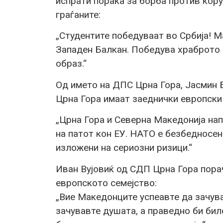
испрати порака за борба против кору
граѓаните:
„Студентите победуваат во Србија! М
Западен Балкан. Победува храброто и
образ.“
Од името на ДПС Црна Гора, Јасмин 
Црна Гора имаат заеднички европски
„Црна Гора и Северна Македонија на
на патот кон ЕУ. НАТО е безбедносен
изложени на сериозни ризици.“
Иван Вујовиќ од СДП Црна Гора порач
европското семејство:
„Вие Македонците успеавте да зачуват
зачувавте душата, а праведно би бил