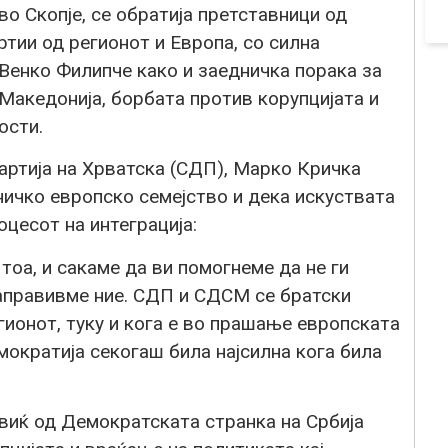
о Скопје, се обратија претставници од
тии од регионот и Европа, со силна
енко Филипче како и заедничка порака за
Македонија, борбата против корупцијата и
ости.
артија на Хрватска (СДП), Марко Кричка
ничко европско семејство и дека искуствата
оцесот на интеграција:
 тоа, и сакаме да ви помогнеме да не ги
направивме ние. СДП и СДСМ се братски
гионот, туку и кога е во прашање европската
мократија секогаш била најсилна кога била
виќ од Демократската странка на Србија