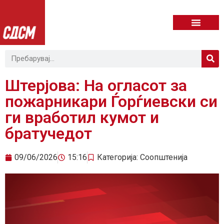
Штерјова: На огласот за
пожарникари Ѓорѓиевски си
ги вработил кумот и
братучедот
09/06/2026
15:16
Категорија:
Соопштенија