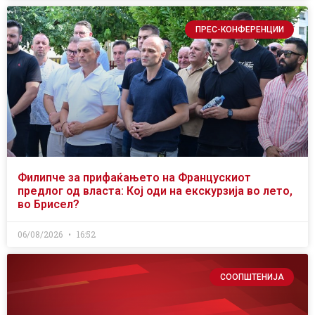
ПРЕС-КОНФЕРЕНЦИИ
Филипче за прифаќањето на Францускиот
предлог од власта: Кој оди на екскурзија во лето,
во Брисел?
06/08/2026
16:52
СООПШТЕНИЈА