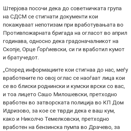
Штерјова посочи дека до советничката група
на СДСМ се стигнати документи кои
покажуваат непотизам при вработувањата во
Противпожарната бригада на огласот во април
годинава, односно дека градоначалникот на
Скопје, Орце Ѓорѓиевски, си ги вработил кумот
и братучедот.
„Според информациите кои стигнаа до нас, меѓу
вработените по овој оглас се наоѓаат лица кои
се во блиски роднински и кумски врски со вас,
и тоа лицето Сашо Милошевски, претходно
вработен во затворската полиција во КП Дом
Идризово, за кое се тврди дека е ваш кум,
како и Николчо Темелковски, претходно
вработен на бензинска пумпа во Драчево, за