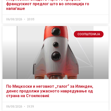
францускиот предлог што во опозиција го
напаѓаше
06/08/2026
20:05
СООПШТЕНИЈА
По Мицкоски и неговиот „талог“ за Илинден,
денес продолжи ужасното навредување од
страна на Стоилковиќ
06/08/2026
19:39