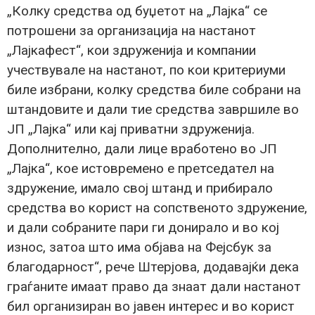
„Колку средства од буџетот на „Лајка“ се
потрошени за организација на настанот
„Лајкафест“, кои здруженија и компании
учествувале на настанот, по кои критериуми
биле избрани, колку средства биле собрани на
штандовите и дали тие средства завршиле во
ЈП „Лајка“ или кај приватни здруженија.
Дополнително, дали лице вработено во ЈП
„Лајка“, кое истовремено е претседател на
здружение, имало свој штанд и прибирало
средства во корист на сопственото здружение,
и дали собраните пари ги донирало и во кој
износ, затоа што има објава на Фејсбук за
благодарност“, рече Штерјова, додавајќи дека
граѓаните имаат право да знаат дали настанот
бил организиран во јавен интерес и во корист