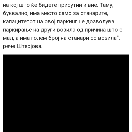
на кој што ќе бидете присутни и вие. Таму,
буквално, има место само за станарите,
капацитетот на овој паркинг не дозволува
паркирање на други возила од причина што е
мал, а има голем број на станари со возила“,
рече Штерјова.