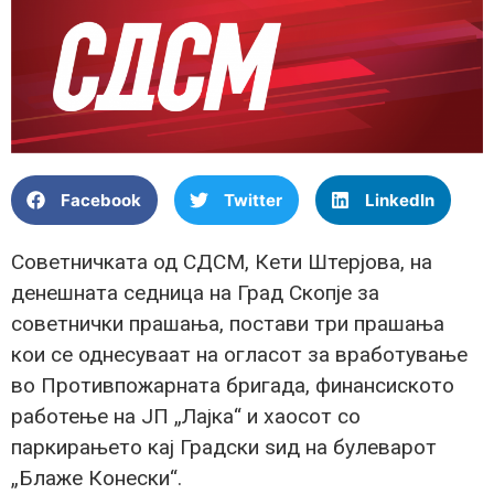
Facebook
Twitter
LinkedIn
Советничката од СДСМ, Кети Штерјова, на
денешната седница на Град Скопје за
советнички прашања, постави три прашања
кои се однесуваат на огласот за вработување
во Противпожарната бригада, финансиското
работење на ЈП „Лајка“ и хаосот со
паркирањето кај Градски ѕид на булеварот
„Блаже Конески“.