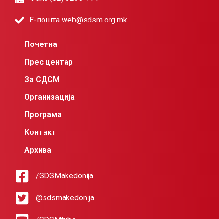
Е-пошта web@sdsm.org.mk
Почетна
Прес центар
За СДСМ
Организација
Програма
Контакт
Архива
/SDSMakedonija
@sdsmakedonija