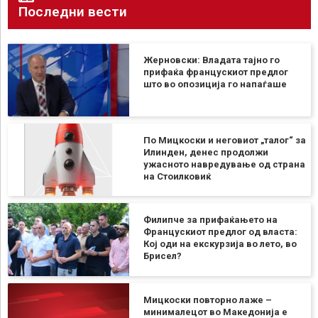
Последни вести
Жерновски: Владата тајно го
прифаќа францускиот предлог
што во опозиција го напаѓаше
По Мицкоски и неговиот „талог“ за
Илинден, денес продолжи
ужасното навредување од страна
на Стоилковиќ
Филипче за прифаќањето на
Францускиот предлог од власта:
Кој оди на екскурзија во лето, во
Брисел?
Мицкоски повторно лаже –
минималецот во Македонија е