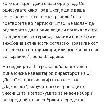
кого се тврди дека е ваш братучед. Се
однесувате како Град Скопје да е ваша
сопственост и како сте тргнале ќе го
претворите во партиски штаб. Ве молам да
одговорите дали овие лица ги поминале сите
предвидени тестирања, физички проверки и
вежбовни активности согласно Правилникот
за прием на пожарникари, или пак воопшто не
се појавиле?“, рече Штерјова.
На седницата Штерјова побара детален
финансиска извештај од директорот на ЈП
„Лајка“ за организацијата на настанот
„Лајкафест“, вклучително и трошоците,
учесниците, критериумите за нивен избор и
распределбата на собраните средства.