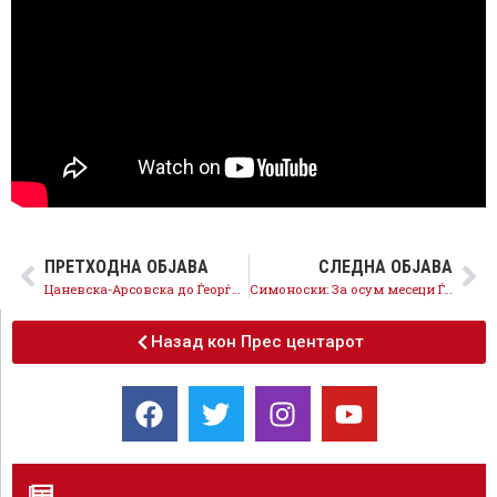
ПРЕТХОДНА ОБЈАВА
СЛЕДНА ОБЈАВА
Цаневска-Арсовска до Ѓеорѓиевски: Каде завршија ветувањата за чисто Скопје и кој ги одобрува спорните директорски функции?
Симоноски: За осум месеци Ѓорѓиевски нема реализирано ниту едно од клучните ветувања за Ѓорче Петров
Назад кон Прес центарот