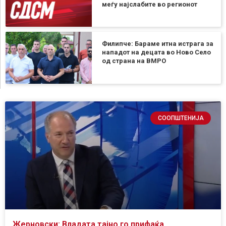
меѓу најслабите во регионот
Филипче: Бараме итна истрага за
нападот на децата во Ново Село
од страна на ВМРО
СООПШТЕНИЈА
Жерновски: Владата тајно го прифаќа