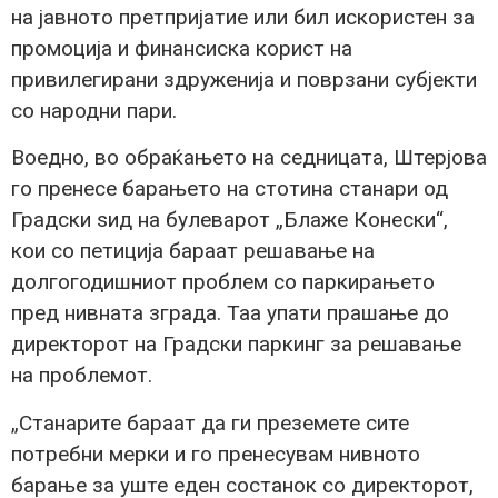
на јавното претпријатие или бил искористен за
промоција и финансиска корист на
привилегирани здруженија и поврзани субјекти
со народни пари.
Воедно, во обраќањето на седницата, Штерјова
го пренесе барањето на стотина станари од
Градски ѕид на булеварот „Блаже Конески“,
кои со петиција бараат решавање на
долгогодишниот проблем со паркирањето
пред нивната зграда. Таа упати прашање до
директорот на Градски паркинг за решавање
на проблемот.
„Станарите бараат да ги преземете сите
потребни мерки и го пренесувам нивното
барање за уште еден состанок со директорот,