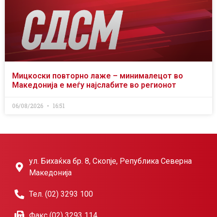
Мицкоски повторно лаже – минималецот во
Македонија е меѓу најслабите во регионот
06/08/2026
16:51
ул. Бихаќка бр. 8, Скопје, Република Северна
Македонија
Тел. (02) 3293 100
Факс (02) 3293 114