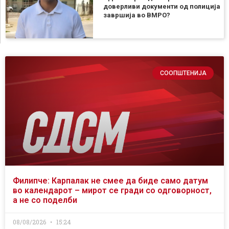
доверливи документи од полиција
завршија во ВМРО?
СООПШТЕНИЈА
Филипче: Карпалак не смее да биде само датум
во календарот – мирот се гради со одговорност,
а не со поделби
08/08/2026
15:24