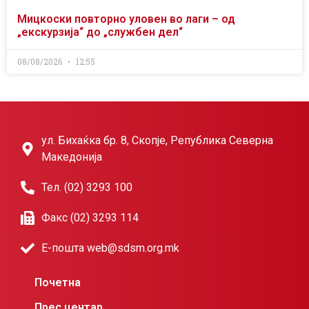
Мицкоски повторно уловен во лаги – од
„екскурзија“ до „службен дел“
08/08/2026
12:55
ул. Бихаќка бр. 8, Скопје, Република Северна
Македонија
Тел. (02) 3293 100
Факс (02) 3293 114
Е-пошта web@sdsm.org.mk
Почетна
Прес центар