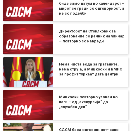
биде само датум во календарот –
мирот се гради со одговорност, а
не со поделби
Директорот на Стоилковиќ за
образование со речник на уличар
– повторно со навреди
Нема чиста вода за граѓаните,
нема струја, а Мицкоски и ВМРО
за профит туркаат дата центри
Мицкоски повторно уловен во
лаги – од „екскурзија“ до
„службен дел“
СДСМ бара одговорност- како