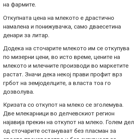
на фармите.
Откупната цена на млекото е драстично
намалена и понижувачка, само дваесетина
денари за литар.
Додека на сточарите млекото им се откупува
по мизерни цени, во исто време, цените на
млекото и млечните производи во маркетите
растат. Значи дека некој прави профит врз
грбот на земјоделците, а власта тоа го
дозволува.
Кризата со откупот на млеко се зголемува.
Две млекарници во делчевскиот регион
најавија прекин на откупот на млеко. Голем дел
од сточарите остануваат без пласман за