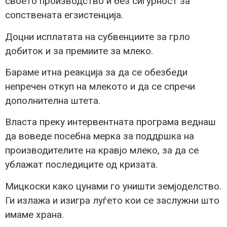
своето производство и без сигурност за
сопствената егзистенција.
Доцни исплатата на субвенциите за грло
добиток и за премиите за млеко.
Бараме итна реакција за да се обезбеди
непречен откуп на млекото и да се спречи
дополнителна штета.
Власта преку интервентната програма веднаш
да воведе посебна мерка за поддршка на
производителите на кравјо млеко, за да се
ублажат последиците од кризата.
Мицкоски како цунами го уништи земјоделство.
Ги излажа и изигра луѓето кои се заслужни што
имаме храна.