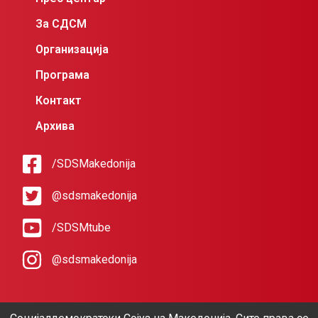
За СДСМ
Организација
Програма
Контакт
Архива
/SDSMakedonija
@sdsmakedonija
/SDSMtube
@sdsmakedonija