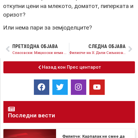
откупни цени на млекото, доматот, пиперката и
оризот?
Или нема пари за земјоделците?
ПРЕТХОДНА ОБЈАВА
СЛЕДНА ОБЈАВА
Спасовски: Мицкоски нема намера да напрви ниту чекор кон ЕУ
Филипче на X: Дали Сиљановска сака да се приклучи на Фронтот за вистина и правда?
Назад кон Прес центарот
Последни вести
Филипче: Карпалак не смее да