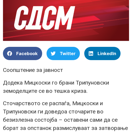
Facebook
Twitter
LinkedIn
Соопштение за јавност
Додека Мицкоски го брани Трипуновски
земоделците се во тешка криза.
Сточарството се распаѓа, Мицкоски и
Трипуновски ги доведоа сточарите во
безизлезна состојба – оставени сами да се
борат за опстанок размислуваат за затворање