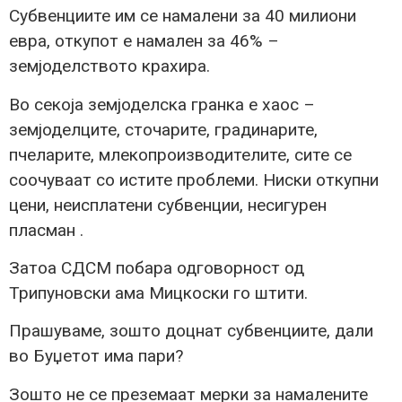
Субвенциите им се намалени за 40 милиони
евра, откупот е намален за 46% –
земјоделството крахира.
Во секоја земјоделска гранка е хаос –
земјоделците, сточарите, градинарите,
пчеларите, млекопроизводителите, сите се
соочуваат со истите проблеми. Ниски откупни
цени, неисплатени субвенции, несигурен
пласман .
Затоа СДСМ побара одговорност од
Трипуновски ама Мицкоски го штити.
Прашуваме, зошто доцнат субвенциите, дали
во Буџетот има пари?
Зошто не се преземаат мерки за намалените