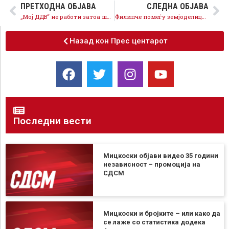
ПРЕТХОДНА ОБЈАВА
СЛЕДНА ОБЈАВА
„Мој ДДВ“ не работи затоа што нема пари во буџетот – граѓаните не можат да си ги вратат парите од ДДВ
Филипче помеѓу земјоделиците: Зголемени трошоци, намалени субвенции, ниски откупни цени, откуп нема
Назад кон Прес центарот
Последни вести
Мицкоски објави видео 35 години
независност – промоција на
СДСМ
Мицкоски и бројките – или како да
се лаже со статистика додека