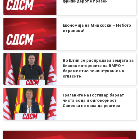
фрижидерот е празен
Економија на Мицкоски – Небото
е граница!
Во Штип се распродава земјата за
бизнис интересите на ВМРО –
бараме итно поништување на
огласите
Граѓаните на Гостивар бараат
чиста вода и одговорност,
Савески не сака да реагира