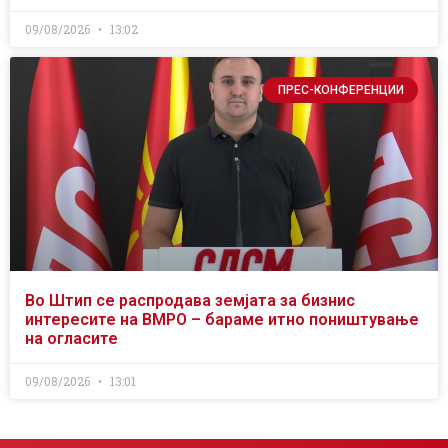
09/08/2026
13:02
ПРЕС-КОНФЕРЕНЦИИ
Во Штип се распродава земјата за бизнис
интересите на ВМРО – бараме итно поништување
на огласите
09/08/2026
13:01