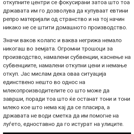
откупните центри се фокусирани затоа што тоа
државата им го дозволува да купуваат евтини
репро материјали од странство и на тој начин
никако не се штити домашното производство.
Значи ваков колапс и ваква негрижа немало
никогаш во земјата. Огромни трошоци за
производство, намалени субвенции, каснење на
субвенциите, намалени откупни цени и немање
откуп. Јас мислам дека оваа ситуација
единствено нешто во однос на
млекопроизводителите со што може да
заврши, поради тоа што ќе останат тони и тони
млеко кое што нема кај да се пласира, а
државата не води сметка да им помогне на
луѓето, едноставно да го истурат на улиците.