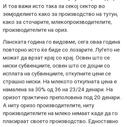
И тоа важи исто така за секој сектор во
земјоделието како за производство на тутун,
како за сточарите, млекопроизводителите,
производителите на ориз.
Ланската година го видовме, сега оваа година
повторно исто ќе биде со лозарите. Луѓето не
можат да врзат крај со крај. Освен што се
ниски субвенциите, освен што се доцни со
исплата на субвенциите, откупните цени се
страшно ниски. На млекото откупната цена е
намалена за 30% од 36 на 23/24 денари. На
оризот практично преполовена под 20 денари.
А ниту оризo производителите, ниту
производителите на млеко немаат каде да го
пласираат своето производство. Едноставно