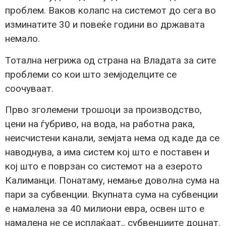
проблем. Ваков колапс на системот до сега во
изминатите 30 и повеќе години во државата
немало.
Тотална негрижа од страна на Владата за сите
проблеми со кои што земјоделците се
соочуваат.
Прво зголемени трошоци за производство,
цени на ѓубриво, на вода, на работна рака,
неисчистени канали, земјата нема од каде да се
наводнува, а има систем кој што е поставен и
кој што е поврзан со системот на а езерото
Калиманци. Понатаму, немање доволна сума на
пари за субвенции. Вкупната сума на субвенции
е намалена за 40 милиони евра, освен што е
намалена не се исплаќаат,, субвенциите доцнат.