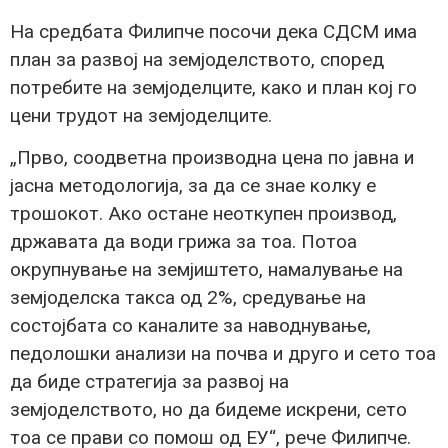
На средбата Филипче посочи дека СДСМ има
план за развој на земјоделството, според
потребите на земјоделците, како и план кој го
цени трудот на земјоделците.
„Прво, соодветна производна цена по јавна и
јасна методологија, за да се знае колку е
трошокот. Ако остане неоткупен производ,
државата да води грижа за тоа. Потоа
окрупнување на земјиштето, намалување на
земјоделска такса од 2%, средување на
состојбата со каналите за наводнување,
педолошки анализи на почва и друго и сето тоа
да биде стратегија за развој на
земјоделството, но да бидеме искрени, сето
тоа се прави со помош од ЕУ“, рече Филипче.