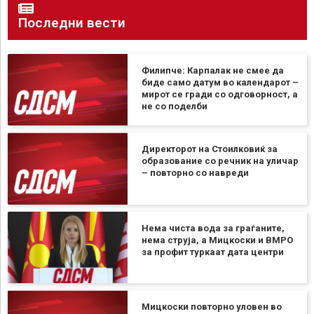
Последни вести
Филипче: Карпалак не смее да
биде само датум во календарот –
мирот се гради со одговорност, а
не со поделби
Директорот на Стоилковиќ за
образование со речник на уличар
– повторно со навреди
Нема чиста вода за граѓаните,
нема струја, а Мицкоски и ВМРО
за профит туркаат дата центри
Мицкоски повторно уловен во