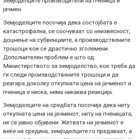
земјоделците производители на пченица и
јачмен.
Земјоделците посочија дека состојбата е
катастрофална, се соочуваат со неизвесност,
доцнење на субвенциите, а производствените
трошоци кои се драстично зголемени.
Дополнителен проблем е што од
Министерството за земјоделство, кое треба да
ги следи производствените трошоци и да
реагира доколку откупната цена на јачменот и
пченица е ниска, нема никаква реакција.
Земјоделците на средбата посочија дека ниту
откупната цена на јачменот, ниту на пченицата,
не се јавно објавени. Жетвата на јачменот е
веќе на средина, земјоделците го предаваат, а