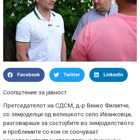
Facebook
Twitter
LinkedIn
Соопштение за јавност
Претседателот на СДСМ, д-р Венко Филипче,
со земјоделци од велешкото село Иванковци,
разговараше за состојбите во земјоделството
и проблемите со кои се соочуваат