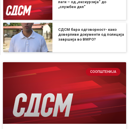
лаги – од „екскурзија“ до
„службен дел“
СДСМ бара одговорност- како
доверливи документи од полиција
завршија во ВМРО?
СООПШТЕНИЈА