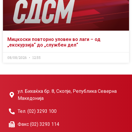
Мицкоски повторно уловен во лаги – од
„екскурзија“ до „службен дел“
08/08/2026
12:55
ул. Бихаќка бр. 8, Скопје, Република Северна
Македонија
Тел. (02) 3293 100
Факс (02) 3293 114