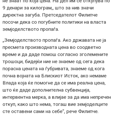
не знаат по која цена. На дел им се откупува по
9 денари за килограм,, што за нив значи
директна загуба. Претседателот Филипче
посочи дека со погубните политики на власта
земјоделството пропаѓа.
„Земјоделството пропаѓа. Ако државата не ја
пресмета производната цена во соодветно
време и да даде помош согласно зголемените
трошоци, бидејќи ние не знаеме од сега дека
порасна цената на ѓубривата, знаеме од кога
почна војната на Блискиот Исток, ако немаме
Влада која ќе помогне да се има реална цена,
што ќе даде дополнителна субвенција,
интервентна мерка, а влијае за да има непречен
откуп, како што нема, тогаш вие земјоделците
сте оставени сами на себе“, рече Филипче.