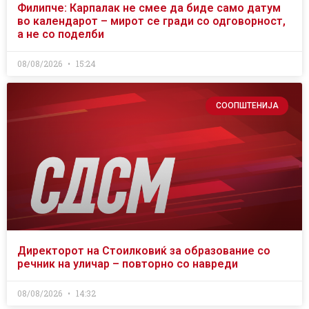
Филипче: Карпалак не смее да биде само датум
во календарот – мирот се гради со одговорност,
а не со поделби
08/08/2026
15:24
СООПШТЕНИЈА
Директорот на Стоилковиќ за образование со
речник на уличар – повторно со навреди
08/08/2026
14:32