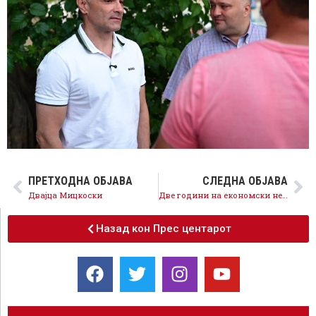
ПРЕТХОДНА ОБЈАВА
СЛЕДНА ОБЈАВА
Двајца Мицкоски
Две години на економски неуспех, лажни ветувања и изолација
Назад кон Прес центарот