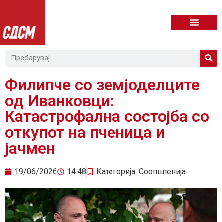
Филипче со земјоделците
од Иванковци:
Катастрофална состојба со
откупот на пченица и
јачмен
19/06/2026
14:48
Категорија:
Соопштенија