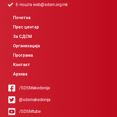
Е-пошта web@sdsm.org.mk
Почетна
Прес центар
За СДСМ
Организација
Програма
Контакт
Архива
/SDSMakedonija
@sdsmakedonija
/SDSMtube